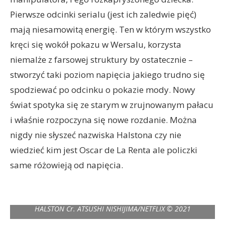
Pierwsze odcinki serialu (jest ich zaledwie pięć)
mają niesamowitą energię. Ten w którym wszystko
kręci się wokół pokazu w Wersalu, korzysta
niemalże z farsowej struktury by ostatecznie –
stworzyć taki poziom napięcia jakiego trudno się
spodziewać po odcinku o pokazie mody. Nowy
świat spotyka się ze starym w zrujnowanym pałacu
i właśnie rozpoczyna się nowe rozdanie. Można
nigdy nie słyszeć nazwiska Halstona czy nie
wiedzieć kim jest Oscar de La Renta ale policzki
same różowieją od napięcia.
HALSTON (L to R) THE HALSTONETTES in episode 102 of
HALSTON Cr. ATSUSHI NISHIJIMA/NETFLIX © 2021