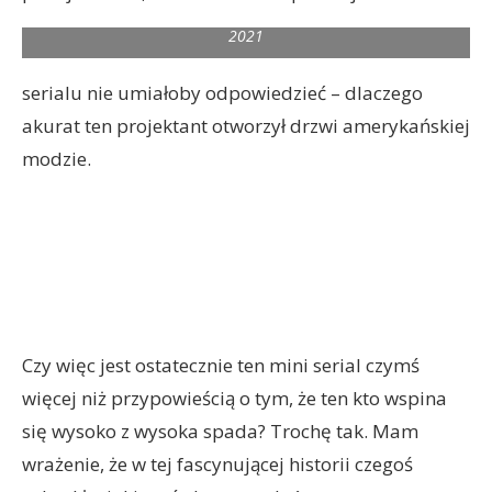
episode 102 of HALSTON Cr. ATSUSHI NISHIJIMA/NETFLIX ©
2021
serialu nie umiałoby odpowiedzieć – dlaczego
akurat ten projektant otworzył drzwi amerykańskiej
modzie.
Czy więc jest ostatecznie ten mini serial czymś
więcej niż przypowieścią o tym, że ten kto wspina
się wysoko z wysoka spada? Trochę tak. Mam
wrażenie, że w tej fascynującej historii czegoś