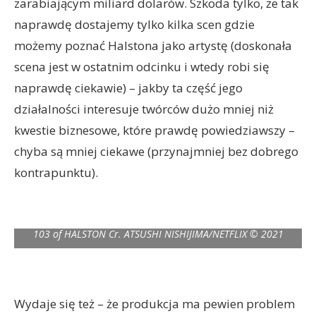
zarabiającym miliard dolarów. Szkoda tylko, że tak
naprawdę dostajemy tylko kilka scen gdzie
możemy poznać Halstona jako artystę (doskonała
scena jest w ostatnim odcinku i wtedy robi się
naprawdę ciekawie) – jakby ta część jego
działalności interesuje twórców dużo mniej niż
kwestie biznesowe, które prawdę powiedziawszy –
chyba są mniej ciekawe (przynajmniej bez dobrego
kontrapunktu).
HALSTON (L to R) EWAN MCGREGOR as HALSTON in episode
103 of HALSTON Cr. ATSUSHI NISHIJIMA/NETFLIX © 2021
Wydaje się też – że produkcja ma pewien problem