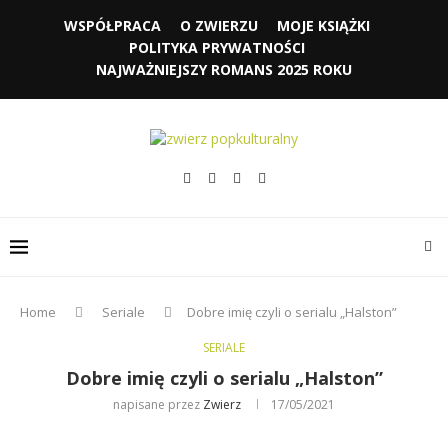
WSPÓŁPRACA
O ZWIERZU
MOJE KSIĄŻKI
POLITYKA PRYWATNOŚCI
NAJWAŻNIEJSZY ROMANS 2025 ROKU
Home
Seriale
Dobre imię czyli o serialu „Halston”
SERIALE
Dobre imię czyli o serialu „Halston”
napisane przez
Zwierz
17/05/2021