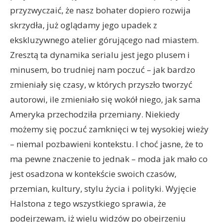
przyzwyczaić, że nasz bohater dopiero rozwija
skrzydła, już oglądamy jego upadek z
ekskluzywnego atelier górującego nad miastem.
Zresztą ta dynamika serialu jest jego plusem i
minusem, bo trudniej nam poczuć – jak bardzo
zmieniały się czasy, w których przyszło tworzyć
autorowi, ile zmieniało się wokół niego, jak sama
Ameryka przechodziła przemiany. Niekiedy
możemy się poczuć zamknięci w tej wysokiej wieży
– niemal pozbawieni kontekstu. I choć jasne, że to
ma pewne znaczenie to jednak – moda jak mało co
jest osadzona w kontekście swoich czasów,
przemian, kultury, stylu życia i polityki. Wyjęcie
Halstona z tego wszystkiego sprawia, że
HALSTON (L to R) THE HALSTONETTES, KRYSTA RODRIGUEZ as
podejrzewam, iż wielu widzów po obejrzeniu
LIZA MINNELLI, and REBECCA DAYAN as ELSA PERETTI in