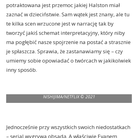
potraktowana jest przemoc jakiej Halston miał
zaznać w dzieciństwie. Sam wątek jest znany, ale tu
te kilka scen wrzucone jest w narrację tak by
tworzyć jakiś schemat interpretacyjny, który niby
ma pogłębić nasze spojrzenie na postać a strasznie
je spłaszcza. Sprawia, że zastanawiamy się – czy
umiemy sobie opowiadać o twórcach w jakikolwiek
inny sposób.
HALSTON (L to R) HALSTONETTE, DAVID PITTU as JOE EULA,
EWAN MCGREGOR as HALSTON, REBECCA DAYAN as ELSA
PERETTI, KRYSTA RODRIGUEZ as LIZA MINNELLI, and SHAWNA
HAMIC as PAT AST in episode 102 of HALSTON Cr. ATSUSHI
NISHIJIMA/NETFLIX © 2021
Jednocześnie przy wszystkich swoich niedostatkach
– serial wygrywa obsadą. A właściwie Evanem