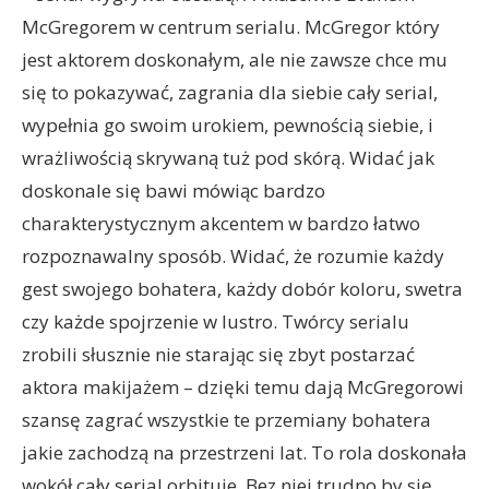
McGregorem w centrum serialu. McGregor który
jest aktorem doskonałym, ale nie zawsze chce mu
się to pokazywać, zagrania dla siebie cały serial,
wypełnia go swoim urokiem, pewnością siebie, i
wrażliwością skrywaną tuż pod skórą. Widać jak
doskonale się bawi mówiąc bardzo
charakterystycznym akcentem w bardzo łatwo
rozpoznawalny sposób. Widać, że rozumie każdy
gest swojego bohatera, każdy dobór koloru, swetra
czy każde spojrzenie w lustro. Twórcy serialu
zrobili słusznie nie starając się zbyt postarzać
aktora makijażem – dzięki temu dają McGregorowi
szansę zagrać wszystkie te przemiany bohatera
jakie zachodzą na przestrzeni lat. To rola doskonała
wokół cały serial orbituje. Bez niej trudno by się