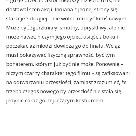
– gdzie przecież aktor młodszy niż Ford dziś, nie
dostawał scen akcji. Indiana z jednej strony się
starzeje z drugiej – nie wolno mu być kimś nowym.
Może być zgorzkniały, smutny, opryskliwy, ale nie
może nawet, niczym jego ojciec, usiąść z boku i
poczekać aż młodzi dowiozą go do finału. Wciąż
musi pokazywać fizyczną sprawność, być tym
bohaterem, którym już być nie może. Ponownie –
niczym czarny charakter tego filmu – są zafiksowani
na odtwarzaniu przeszłości, zamiast zrozumieć, że
trzeba czegoś nowego by przeszłość nie stała się
jedynie coraz gorzej leżącym kostiumem.