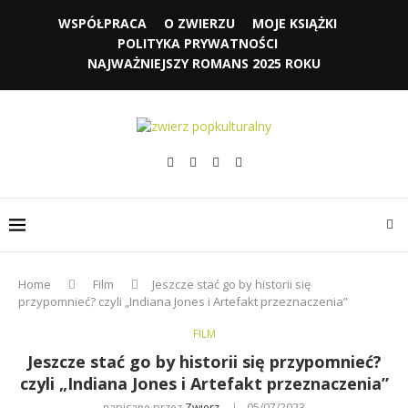
WSPÓŁPRACA
O ZWIERZU
MOJE KSIĄŻKI
POLITYKA PRYWATNOŚCI
NAJWAŻNIEJSZY ROMANS 2025 ROKU
Home
Film
Jeszcze stać go by historii się
przypomnieć? czyli „Indiana Jones i Artefakt przeznaczenia”
FILM
Jeszcze stać go by historii się przypomnieć?
czyli „Indiana Jones i Artefakt przeznaczenia”
napisane przez
Zwierz
05/07/2023