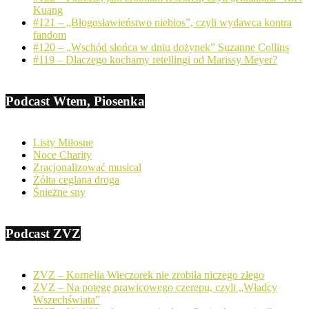
Kuang
#121 – „Błogosławieństwo niebios”, czyli wydawca kontra
fandom
#120 – „Wschód słońca w dniu dożynek” Suzanne Collins
#119 – Dlaczego kochamy retellingi od Marissy Meyer?
Podcast Wtem, Piosenka
Listy Miłosne
Noce Charity
Zracjonalizować musical
Żółta ceglana droga
Śnieżne sny
Podcast ZVZ
ZVZ – Kornelia Wieczorek nie zrobiła niczego złego
ZVZ – Na potęgę prawicowego czerepu, czyli „Władcy
Wszechświata”