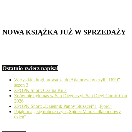
NOWA KSIĄŻKA JUŻ W SPRZEDAŻY
Ostatnio zwierz napisał
Wszystkie drogi prowadzą do Adamczychy czyli „1670”
sezon 3
ZPOPK Short: Czarna Kula
Znów nie było nas w San Diego czyli San Diegi Comic Con
2026
ZPOPK Short: „Dziennik Panny Służącej” i „Fjord”
Pająki mają się dobrze czyli „Spider-Man: Całkiem nowy
dzień”