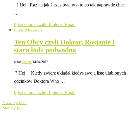
? Hej Raz na jakiś czas pytany o to co tak naprawdę chce
…
0
Facebook
Twitter
Pinterest
Email
Doktor Who
Ogólnie
Ten Obcy czyli Doktor, Rosjanie i
stara łódź podwodna
autor
Zwierz
14/04/2013
? Hej Kiedy zwierz układał kiedyś swoją listę ulubionych
odcinków Doktora Who …
0
Facebook
Twitter
Pinterest
Email
Nowszy post
Starszy post