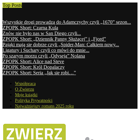
Top Posts
Wszystkie drogi prowadzą do Adamczychy czyli „1670” sezon...
ZPOPK Short: Czarna Kula
Znów nie było nas w San Diego czyli...
ZPOPK Short: „Dziennik Panny Służącej” i „Fjord”
Pająki mają się dobrze czyli „Spider-Man: Całkiem nowy...
Ligatury i Suchary czyli co mówi do mnie...
Po szarym morzu czyli „Odyseja” Nolana
ZPOPK Short: Alice nad Steve
ZPOPK Short: Król Dopalaczy
ZPOPK Short: Seria „Jak się robi…”
Współpraca
O Zwierzu
Moje książki
Polityka Prywatności
Najważniejszy romans 2025 roku