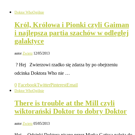
Doktor Who
Ogólnie
Król, Królowa i Pionki czyli Gaiman
i najlepsza partia szachów w odległej
galaktyce
autor
Zwierz
12/05/2013
? Hej Zwierzowi rzadko się zdarza by po obejrzeniu
odcinka Doktora Who nie …
0
Facebook
Twitter
Pinterest
Email
Doktor Who
Ogólnie
There is trouble at the Mill czyli
wiktorański Doktor to dobry Doktor
autor
Zwierz
05/05/2013
Hej Odcinki Doktora pisane przez Marka Gatissa należą do