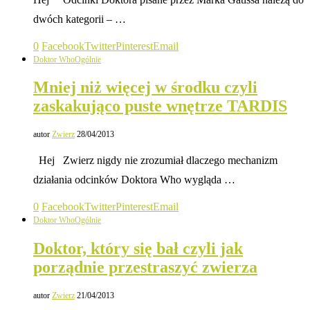
dwóch kategorii – …
0
Facebook
Twitter
Pinterest
Email
Doktor Who
Ogólnie
Mniej niż więcej w środku czyli
zaskakująco puste wnętrze TARDIS
autor
Zwierz
28/04/2013
Hej Zwierz nigdy nie zrozumiał dlaczego mechanizm
działania odcinków Doktora Who wygląda …
0
Facebook
Twitter
Pinterest
Email
Doktor Who
Ogólnie
Doktor, który się bał czyli jak
porządnie przestraszyć zwierza
autor
Zwierz
21/04/2013