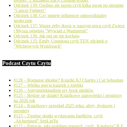
Bennet" z udziałem Alicji Ubranik-Kopeć
Odcinek 139: Osobno ale razem czyli kilka uwag po streamie
"Cancer Fighters"
Odcinek 138: Czy istnieje influencer odpowidzialny
społecznie
Odcinek 137: Wasze zęby tkwią w naszym sercu czyli Zwierz
i Mysza oglądają "Wywiad z Wampirem"
Odcinek 136: Jak oni się nie kochają
Odcinek 135: Emily Upupiona czyli TEN odcinek o
"Wichrowych Wzgórzach"
Podcast Czytu Czytu
#128 – Romanse idealne? Książki KJ Charles i Cat Sebastian
#127 – Wielka porcja książek z torebki
#126 – Antyintelektualizm ery book mediów
#125 – Będzie się działo! Książkowe zapowiedzi i prognozy
na 2026 rok
#124 – Książkowy przegląd 2025 roku: afery, dyskusje i
premiery
#123 – Zgubne skutki wydawania fanfików, czyli
„Alchemised” SenLinYu
#122 – Patrzcie, jaki zrobiłam research, czyli „Katabaza” R.F.