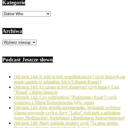
Kategorie
Kategorie
Archiwa
Archiwa
Podcast Jeszcze słowo
Odcinek 144: A jeśli to byli współlokatorzy? czyli historyk na
tropie queeru (z udziałem Alicji Urbanik-Kopeć)
Odcinek 143: I z czego tu być dumnym? czyli Ignacy Liss,
"Proud" i dobre intencje
Odcinek 142: Czy widzieliście "Podziemny Krąg"? czyli
rozmowa z Martą Kożuchowską (@o_oezu)
Odcinek 141: Prus skreśla przymiotniki, Wokulski wybiera
własną przygodę czyli o Arcy "Lalce" (odcinek z udziałem
Anny Mędrzeckiej -Stefańskiej i Bartłomieja Szleszyńskiego)
Odcinek 140: Mary zakłada okulary czyli "Ta inna siostra