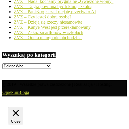
ZVZ – Nadal kochamy oryginalne „Gwiezdne wojny”
ZVZ – Ta gra powinna być lekturą szkolną
ZVZ – Papież ogłasza krucjatę przeciwko AI
ZVZ – Czy jesteś dobrą osobą?
ZVZ – Dzieją się rzeczy niesamowite
ZVZ – Kanye West jest przereklamowany
ZVZ – Zakaz smartfonów w szkołach
ZVZ – Opera nikogo nie obchodzi…
Wyszukaj po kategorii
Wyszukaj
po
kategorii
@2019 - Wszelkie prawa zastrzeżone | Realizacja / Hosting:
OpiekunBloga
Close