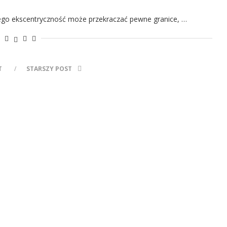
 jego ekscentryczność może przekraczać pewne granice, …
T
STARSZY POST