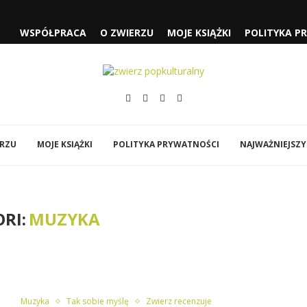
 CZYLI...
WSPÓŁPRACA
O ZWIERZU
MOJE KSIĄŻKI
POLITYKA P
SŁUŻĄCEJ” I „FJORD”
„SPIDER-MAN: CAŁKIEM NOWY...
ÓWI DO MNIE...
EJA” NOLANA
Y
BI…”
ERZU
MOJE KSIĄŻKI
POLITYKA PRYWATNOŚCI
NAJWAŻNIEJSZY
RI:
MUZYKA
Muzyka
Tak sobie myślę
Zwierz recenzuje