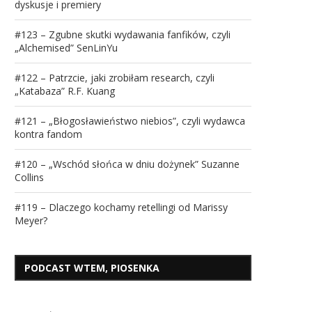
dyskusje i premiery
#123 – Zgubne skutki wydawania fanfików, czyli
„Alchemised” SenLinYu
#122 – Patrzcie, jaki zrobiłam research, czyli
„Katabaza” R.F. Kuang
#121 – „Błogosławieństwo niebios”, czyli wydawca
kontra fandom
#120 – „Wschód słońca w dniu dożynek” Suzanne
Collins
#119 – Dlaczego kochamy retellingi od Marissy
Meyer?
PODCAST WTEM, PIOSENKA