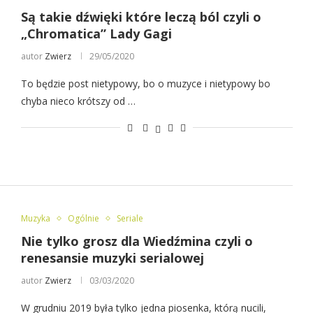
Są takie dźwięki które leczą ból czyli o
„Chromatica” Lady Gagi
autor
Zwierz
29/05/2020
To będzie post nietypowy, bo o muzyce i nietypowy bo
chyba nieco krótszy od …
Muzyka
Ogólnie
Seriale
Nie tylko grosz dla Wiedźmina czyli o
renesansie muzyki serialowej
autor
Zwierz
03/03/2020
W grudniu 2019 była tylko jedna piosenka, którą nucili,