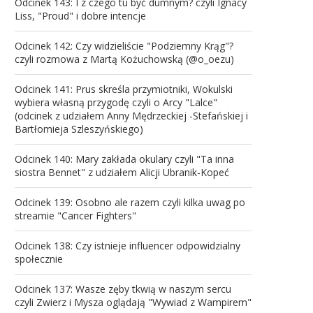
Odcinek 143: I z czego tu być dumnym? czyli Ignacy
Liss, "Proud" i dobre intencje
Odcinek 142: Czy widzieliście "Podziemny Krąg"?
czyli rozmowa z Martą Kożuchowską (@o_oezu)
Odcinek 141: Prus skreśla przymiotniki, Wokulski
wybiera własną przygodę czyli o Arcy "Lalce"
(odcinek z udziałem Anny Mędrzeckiej -Stefańskiej i
Bartłomieja Szleszyńskiego)
Odcinek 140: Mary zakłada okulary czyli "Ta inna
siostra Bennet" z udziałem Alicji Ubranik-Kopeć
Odcinek 139: Osobno ale razem czyli kilka uwag po
streamie "Cancer Fighters"
Odcinek 138: Czy istnieje influencer odpowidzialny
społecznie
Odcinek 137: Wasze zęby tkwią w naszym sercu
czyli Zwierz i Mysza oglądają "Wywiad z Wampirem"