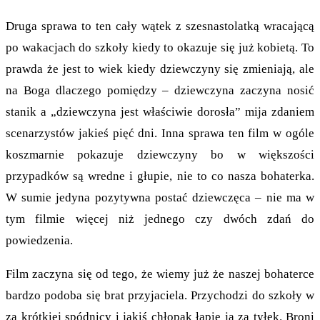
Druga sprawa to ten cały wątek z szesnastolatką wracającą
po wakacjach do szkoły kiedy to okazuje się już kobietą. To
prawda że jest to wiek kiedy dziewczyny się zmieniają, ale
na Boga dlaczego pomiędzy – dziewczyna zaczyna nosić
stanik a „dziewczyna jest właściwie dorosła” mija zdaniem
scenarzystów jakieś pięć dni. Inna sprawa ten film w ogóle
koszmarnie pokazuje dziewczyny bo w większości
przypadków są wredne i głupie, nie to co nasza bohaterka.
W sumie jedyna pozytywna postać dziewczęca – nie ma w
tym filmie więcej niż jednego czy dwóch zdań do
powiedzenia.
Film zaczyna się od tego, że wiemy już że naszej bohaterce
bardzo podoba się brat przyjaciela. Przychodzi do szkoły w
za krótkiej spódnicy i jakiś chłopak łapie ją za tyłek. Broni