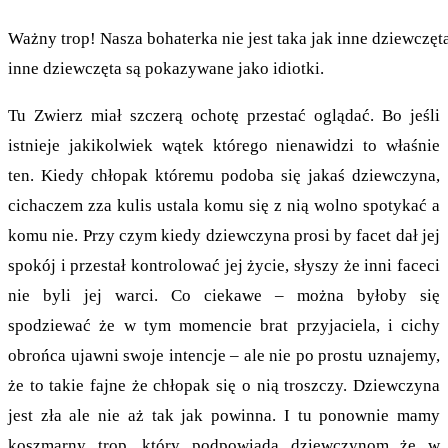
Ważny trop! Nasza bohaterka nie jest taka jak inne dziewczęt
inne dziewczęta są pokazywane jako idiotki.
Tu Zwierz miał szczerą ochotę przestać oglądać. Bo jeśli
istnieje jakikolwiek wątek którego nienawidzi to właśnie
ten. Kiedy chłopak któremu podoba się jakaś dziewczyna,
cichaczem zza kulis ustala komu się z nią wolno spotykać a
komu nie. Przy czym kiedy dziewczyna prosi by facet dał jej
spokój i przestał kontrolować jej życie, słyszy że inni faceci
nie byli jej warci. Co ciekawe – można byłoby się
spodziewać że w tym momencie brat przyjaciela, i cichy
obrońca ujawni swoje intencje – ale nie po prostu uznajemy,
że to takie fajne że chłopak się o nią troszczy. Dziewczyna
jest zła ale nie aż tak jak powinna. I tu ponownie mamy
koszmarny trop, który podpowiada dziewczynom że w