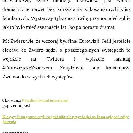
doświadczeń, życie młodego człowieka jest wielce
dramatyczne nawet bez korzystania z koszmarnych klisz
fabularnych. Wystarczy tylko na chwilę przypomnieć sobie
jak to było mieć szesnaście lat. No po porostu dramat.
PS: Zwierz wie, że wczoraj był finał Eurowizji. Jeśli jesteście
ciekawi co Zwierz sądzi o poszczególnych występach to
wejdźcie na Twittera i wpiszcie hashtag
#EurowizjazeZwierzem. Znajdziecie tam komentarze
Zwierza do wszystkich występów.
0 komentarze
0
Facebook
Twitter
Pinterest
Email
poprzedni post
Klasycy Instagrama czyli co jeśli nikt nie przychodzi na Insta oglądać zdjęć
jedzenia