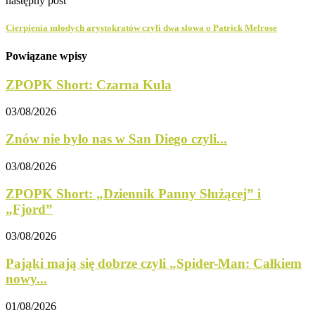
następny post
Cierpienia młodych arystokratów czyli dwa słowa o Patrick Melrose
Powiązane wpisy
ZPOPK Short: Czarna Kula
03/08/2026
Znów nie było nas w San Diego czyli...
03/08/2026
ZPOPK Short: „Dziennik Panny Służącej” i
„Fjord”
03/08/2026
Pająki mają się dobrze czyli „Spider-Man: Całkiem
nowy...
01/08/2026