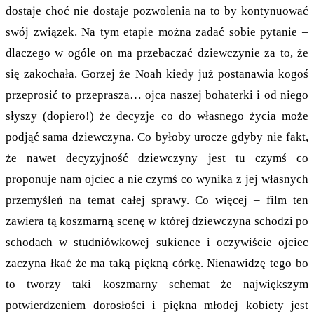
dostaje choć nie dostaje pozwolenia na to by kontynuować
swój związek. Na tym etapie można zadać sobie pytanie –
dlaczego w ogóle on ma przebaczać dziewczynie za to, że
się zakochała. Gorzej że Noah kiedy już postanawia kogoś
przeprosić to przeprasza… ojca naszej bohaterki i od niego
słyszy (dopiero!) że decyzje co do własnego życia może
podjąć sama dziewczyna. Co byłoby urocze gdyby nie fakt,
że nawet decyzyjność dziewczyny jest tu czymś co
proponuje nam ojciec a nie czymś co wynika z jej własnych
przemyśleń na temat całej sprawy. Co więcej – film ten
zawiera tą koszmarną scenę w której dziewczyna schodzi po
schodach w studniówkowej sukience i oczywiście ojciec
zaczyna łkać że ma taką piękną córkę. Nienawidzę tego bo
to tworzy taki koszmarny schemat że największym
potwierdzeniem dorosłości i piękna młodej kobiety jest