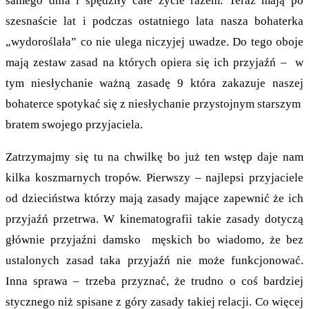
samego dnia i spędziły całe życie razem. Teraz mają po
szesnaście lat i podczas ostatniego lata nasza bohaterka
„wydoroślała” co nie ulega niczyjej uwadze. Do tego oboje
mają zestaw zasad na których opiera się ich przyjaźń – w
tym niesłychanie ważną zasadę 9 która zakazuje naszej
bohaterce spotykać się z niesłychanie przystojnym starszym
bratem swojego przyjaciela.
Zatrzymajmy się tu na chwilkę bo już ten wstęp daje nam
kilka koszmarnych tropów. Pierwszy – najlepsi przyjaciele
od dzieciństwa którzy mają zasady mające zapewnić że ich
przyjaźń przetrwa. W kinematografii takie zasady dotyczą
głównie przyjaźni damsko męskich bo wiadomo, że bez
ustalonych zasad taka przyjaźń nie może funkcjonować.
Inna sprawa – trzeba przyznać, że trudno o coś bardziej
stycznego niż spisane z góry zasady takiej relacji. Co więcej