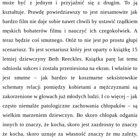
może być z jednym i przyjaźnić się z drugim. To ją
kształtuje. Prawdę powiedziawszy to jest niesamowite jak
bardzo film nie daje sobie nawet chwili by ustawić rządkiem
męskich bohaterów filmu i nauczyć ich czegokolwiek. A
teraz będzie coś smutnego. Otóż to nie jest po prostu głupi
scenariusz. To jest scenariusz który jest oparty o książkę 15
letniej dziewczyny Beth Reeckles. Książka parę lat temu
odniosła sukces i została przeniesiona na ekran. I właśnie to
jest smutne – jak bardzo te koszmarne seksistowskie
schematy relacji pomiędzy kobietami a mężczyznami są
zakorzenione w głowach już młodych ludzi. I co więcej – jak
często niemalże patologiczne zachowania chłopaków – są
wielkim marzeniem dziewczyn. Bo skoro chłopak odgania
innych to znaczy, że kocha, skoro jest zazdrosny to znaczy
że kocha, skoro uznaje za własność znaczy że mu zależy,