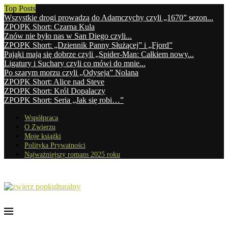
Top Posts
Wszystkie drogi prowadzą do Adamczychy czyli „1670” sezon...
ZPOPK Short: Czarna Kula
Znów nie było nas w San Diego czyli...
ZPOPK Short: „Dziennik Panny Służącej” i „Fjord”
Pająki mają się dobrze czyli „Spider-Man: Całkiem nowy...
Ligatury i Suchary czyli co mówi do mnie...
Po szarym morzu czyli „Odyseja” Nolana
ZPOPK Short: Alice nad Steve
ZPOPK Short: Król Dopalaczy
ZPOPK Short: Seria „Jak się robi…”
Współpraca
O Zwierzu
Moje książki
Polityka Prywatności
Najważniejszy romans 2025 roku