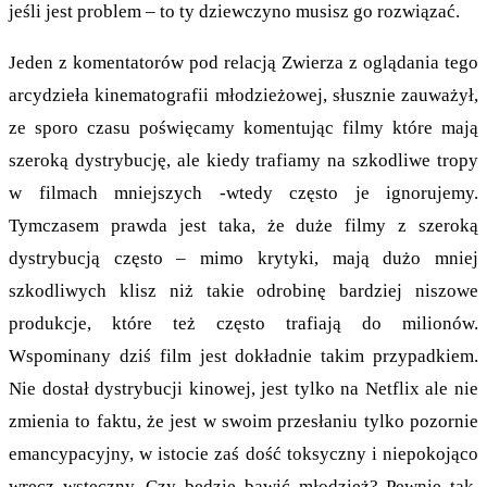
jeśli jest problem – to ty dziewczyno musisz go rozwiązać.
Jeden z komentatorów pod relacją Zwierza z oglądania tego
arcydzieła kinematografii młodzieżowej, słusznie zauważył,
ze sporo czasu poświęcamy komentując filmy które mają
szeroką dystrybucję, ale kiedy trafiamy na szkodliwe tropy
w filmach mniejszych -wtedy często je ignorujemy.
Tymczasem prawda jest taka, że duże filmy z szeroką
dystrybucją często – mimo krytyki, mają dużo mniej
szkodliwych klisz niż takie odrobinę bardziej niszowe
produkcje, które też często trafiają do milionów.
Wspominany dziś film jest dokładnie takim przypadkiem.
Nie dostał dystrybucji kinowej, jest tylko na Netflix ale nie
zmienia to faktu, że jest w swoim przesłaniu tylko pozornie
emancypacyjny, w istocie zaś dość toksyczny i niepokojąco
wręcz wsteczny. Czy będzie bawić młodzież? Pewnie tak.