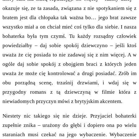
okazuje się, ze ta zasada, związana z nie spotykaniem się z
bratem jest dla chłopaka tak ważna bo… jego brat zawsze
wszystko miał a on chciał mieć coś tylko dla siebie. I nasza
bohaterka była tym czymś. Tu każdy rozsądny człowiek
powiedziałby – daj sobie spokój dziewczyno – jeśli ktoś
uważa że cię posiada to nie zadawaj się z nim więcej. A w
ogóle daj sobie spokój z obojgiem braci z których jeden
uważa że może cię kontrolować a drugi posiadać. Zrób im
obu porządną scenę, trzaśnij drzwiami, i wdaj się w
przygodny romans z tą dziewczyną w filmie która z
niewiadomych przyczyn mówi z brytyjskim akcentem.
Niestety nic takiego się nie dzieje. Przyjaciel bohaterki
zupełnie znika – urażony do głębi i dopiero ona po wielu
staraniach musi czekać na jego wybaczenie. Wybaczenie