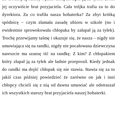
jej oczywiście brat przyjaciela. Cała trójka trafia za to do
dyrektora. Za co trafiła nasza bohaterka? Za zbyt krótką
spódnicę – czym złamała zasadę ubioru w szkole (no i
ewidentnie sprowokowała chłopaka by załapał ją za tyłek).
Trochę przewijamy taśmę i okazuje się, że nasza – nigdy nie
umawiająca się na randki, nigdy nie pocałowana dziewczyna
nareszcie ma szansę iść na randkę. Z kim? Z chłopakiem
który złapał ją za tyłek ale ładnie przeprosił. Kiedy jednak
do randki ma dojść chłopak się nie stawia. Stawia się za to
jakiś czas później powiedzieć że zarówno on jak i inni
chłopcy chcieli się z nią od dawna umawiać ale odstraszał
ich wszystkich starszy brat przyjaciela naszej bohaterki.