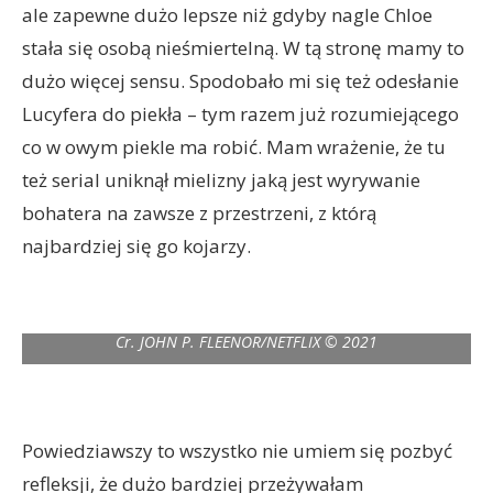
ale zapewne dużo lepsze niż gdyby nagle Chloe
stała się osobą nieśmiertelną. W tą stronę mamy to
dużo więcej sensu. Spodobało mi się też odesłanie
Lucyfera do piekła – tym razem już rozumiejącego
co w owym piekle ma robić. Mam wrażenie, że tu
też serial uniknął mielizny jaką jest wyrywanie
bohatera na zawsze z przestrzeni, z którą
najbardziej się go kojarzy.
LUCIFER (L to R) BRIANNA HILDEBRAND as RORY and TOM
ELLIS as LUCIFER MORNINGSTAR in episode 607 of LUCIFER
Cr. JOHN P. FLEENOR/NETFLIX © 2021
Powiedziawszy to wszystko nie umiem się pozbyć
refleksji, że dużo bardziej przeżywałam