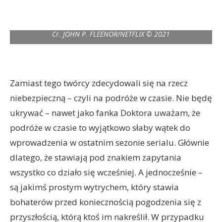
LUCIFER (L to R) LAUREN GERMAN as CHLOE DECKER and TOM
ELLIS as LUCIFER MORNINGSTAR in episode 601 of LUCIFER
Cr. JOHN P. FLEENOR/NETFLIX © 2021
Zamiast tego twórcy zdecydowali się na rzecz
niebezpieczną – czyli na podróże w czasie. Nie będę
ukrywać – nawet jako fanka Doktora uważam, że
podróże w czasie to wyjątkowo słaby wątek do
wprowadzenia w ostatnim sezonie serialu. Głównie
dlatego, że stawiają pod znakiem zapytania
wszystko co działo się wcześniej. A jednocześnie –
są jakimś prostym wytrychem, który stawia
bohaterów przed koniecznością pogodzenia się z
przyszłością, którą ktoś im nakreślił. W przypadku