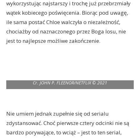
wykorzystując najstarszy i trochę już przebrzmiały
wątek kobiecego poświęcenia. Biorąc pod uwagę,
ile sama postać Chloe walczyła o niezależność,
chociażby od naznaczonego przez Boga losu, nie
jest to najlepsze możliwe zakończenie.
LUCIFER (L to R) LAUREN GERMAN as CHLOE DECKER and TOM
ELLIS as LUCIFER MORNINGSTAR in episode 603 of LUCIFER
Cr. JOHN P. FLEENOR/NETFLIX © 2021
Nie umiem jednak zupełnie się od serialu
zdystansować. Choć pierwsze cztery odcinki nie są
bardzo porywające, to wciąż – jest to ten serial,