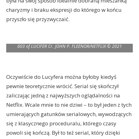
była na swój sposób idealnie dobraną mieszanką
charyzmy i braku ekspresji do którego w końcu
przyszło się przyzwyczaić.
LUCIFER (L to R) D.B. WOODSIDE as AMENADIEL in episode
603 of LUCIFER Cr. JOHN P. FLEENOR/NETFLIX © 2021
Oczywiście do Lucyfera można byłoby kiedyś
pewnie teoretycznie wrócić. Serial się skończył
zaliczając jedną z najwyższych oglądalności na
Netflix. Wcale mnie to nie dziwi – to był jeden z tych
umierających gatunków serialowych, wywodzących
się z klasycznego proceduralu, którego czasy
powoli się kończą. Był to też serial, który dzięki