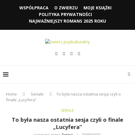
WSPÓŁPRACA
O ZWIERZU
MOJE KSIĄŻKI
POLITYKA PRYWATNOŚCI
NAJWAŻNIEJSZY ROMANS 2025 ROKU
Home
Seriale
To była nasza ostatnia sesja czyli o
finale „Lucyfera”
SERIALE
To była nasza ostatnia sesja czyli o finale
„Lucyfera”
napisane przez
Zwierz
20/09/2021