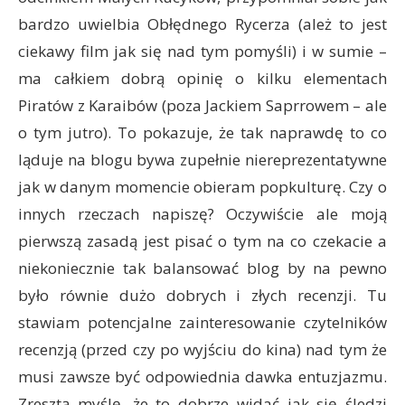
bardzo uwielbia Obłędnego Rycerza (ależ to jest
ciekawy film jak się nad tym pomyśli) i w sumie –
ma całkiem dobrą opinię o kilku elementach
Piratów z Karaibów (poza Jackiem Saprrowem – ale
o tym jutro). To pokazuje, że tak naprawdę to co
ląduje na blogu bywa zupełnie niereprezentatywne
jak w danym momencie obieram popkulturę. Czy o
innych rzeczach napiszę? Oczywiście ale moją
pierwszą zasadą jest pisać o tym na co czekacie a
niekoniecznie tak balansować blog by na pewno
było równie dużo dobrych i złych recenzji. Tu
stawiam potencjalne zainteresowanie czytelników
recenzją (przed czy po wyjściu do kina) nad tym że
musi zawsze być odpowiednia dawka entuzjazmu.
Zresztą myślę, że to dobrze widać jak się śledzi