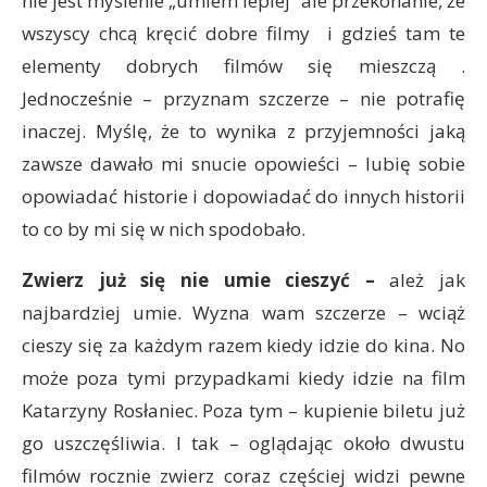
nie jest myślenie „umiem lepiej” ale przekonanie, że
wszyscy chcą kręcić dobre filmy i gdzieś tam te
elementy dobrych filmów się mieszczą .
Jednocześnie – przyznam szczerze – nie potrafię
inaczej. Myślę, że to wynika z przyjemności jaką
zawsze dawało mi snucie opowieści – lubię sobie
opowiadać historie i dopowiadać do innych historii
to co by mi się w nich spodobało.
Zwierz już się nie umie cieszyć
–
ależ jak
najbardziej umie. Wyzna wam szczerze – wciąż
cieszy się za każdym razem kiedy idzie do kina. No
może poza tymi przypadkami kiedy idzie na film
Katarzyny Rosłaniec. Poza tym – kupienie biletu już
go uszczęśliwia. I tak – oglądając około dwustu
filmów rocznie zwierz coraz częściej widzi pewne