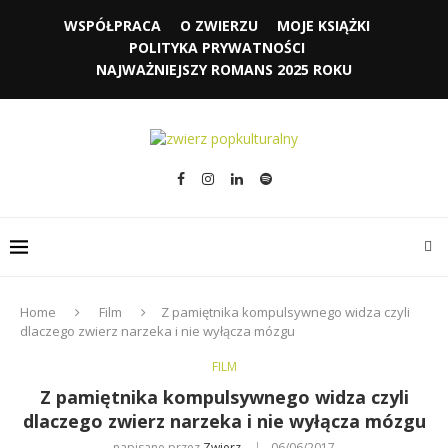
WSPÓŁPRACA
O ZWIERZU
MOJE KSIĄŻKI
POLITYKA PRYWATNOŚCI
NAJWAŻNIEJSZY ROMANS 2025 ROKU
Home
Film
Z pamiętnika kompulsywnego widza czyli
dlaczego zwierz narzeka i nie wyłącza mózgu
FILM
Z pamiętnika kompulsywnego widza czyli
dlaczego zwierz narzeka i nie wyłącza mózgu
napisane przez
Zwierz
06/06/2017