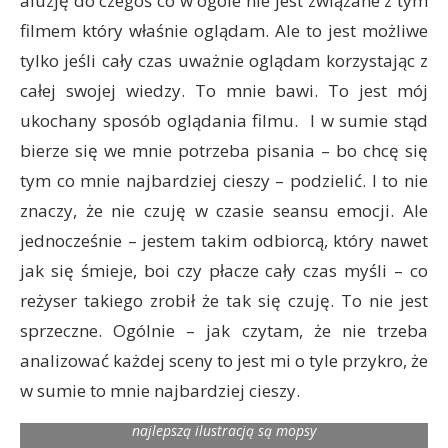
aluzję do czegoś co w ogóle nie jest związane z tym
filmem który właśnie oglądam. Ale to jest możliwe
tylko jeśli cały czas uważnie oglądam korzystając z
całej swojej wiedzy. To mnie bawi. To jest mój
ukochany sposób oglądania filmu. I w sumie stąd
bierze się we mnie potrzeba pisania – bo chcę się
tym co mnie najbardziej cieszy – podzielić. I to nie
znaczy, że nie czuję w czasie seansu emocji. Ale
jednocześnie – jestem takim odbiorcą, który nawet
jak się śmieje, boi czy płacze cały czas myśli – co
reżyser takiego zrobił że tak się czuję. To nie jest
sprzeczne. Ogólnie – jak czytam, że nie trzeba
analizować każdej sceny to jest mi o tyle przykro, że
w sumie to mnie najbardziej cieszy.
Jak w przypadku wszystkich mocno niekonkretnych postów
najlepszą ilustracją są mopsy