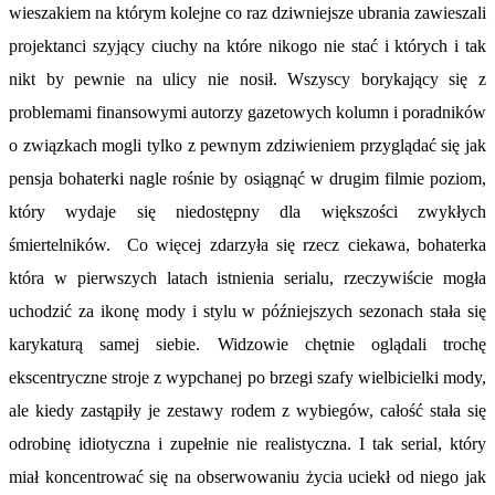
wieszakiem na którym kolejne co raz dziwniejsze ubrania zawieszali
projektanci szyjący ciuchy na które nikogo nie stać i których i tak
nikt by pewnie na ulicy nie nosił. Wszyscy borykający się z
problemami finansowymi autorzy gazetowych kolumn i poradników
o związkach mogli tylko z pewnym zdziwieniem przyglądać się jak
pensja bohaterki nagle rośnie by osiągnąć w drugim filmie poziom,
który wydaje się niedostępny dla większości zwykłych
śmiertelników. Co więcej zdarzyła się rzecz ciekawa, bohaterka
która w pierwszych latach istnienia serialu, rzeczywiście mogła
uchodzić za ikonę mody i stylu w późniejszych sezonach stała się
karykaturą samej siebie. Widzowie chętnie oglądali trochę
ekscentryczne stroje z wypchanej po brzegi szafy wielbicielki mody,
ale kiedy zastąpiły je zestawy rodem z wybiegów, całość stała się
odrobinę idiotyczna i zupełnie nie realistyczna. I tak serial, który
miał koncentrować się na obserwowaniu życia uciekł od niego jak