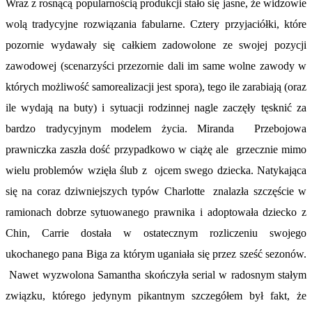
Wraz z rosnącą popularnością produkcji stało się jasne, że widzowie
wolą tradycyjne rozwiązania fabularne. Cztery przyjaciółki, które
pozornie wydawały się całkiem zadowolone ze swojej pozycji
zawodowej (scenarzyści przezornie dali im same wolne zawody w
których możliwość samorealizacji jest spora), tego ile zarabiają (oraz
ile wydają na buty) i sytuacji rodzinnej nagle zaczęły tęsknić za
bardzo tradycyjnym modelem życia. Miranda Przebojowa
prawniczka zaszła dość przypadkowo w ciążę ale grzecznie mimo
wielu problemów wzięła ślub z ojcem swego dziecka. Natykająca
się na coraz dziwniejszych typów Charlotte znalazła szczęście w
ramionach dobrze sytuowanego prawnika i adoptowała dziecko z
Chin, Carrie dostała w ostatecznym rozliczeniu swojego
ukochanego pana Biga za którym uganiała się przez sześć sezonów.
Nawet wyzwolona Samantha skończyła serial w radosnym stałym
związku, którego jedynym pikantnym szczegółem był fakt, że