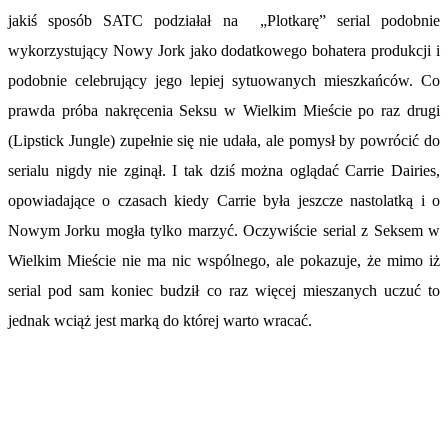
jakiś sposób SATC podziałał na „Plotkarę” serial podobnie
wykorzystujący Nowy Jork jako dodatkowego bohatera produkcji i
podobnie celebrujący jego lepiej sytuowanych mieszkańców. Co
prawda próba nakręcenia Seksu w Wielkim Mieście po raz drugi
(Lipstick Jungle) zupełnie się nie udała, ale pomysł by powrócić do
serialu nigdy nie zginął. I tak dziś można oglądać Carrie Dairies,
opowiadające o czasach kiedy Carrie była jeszcze nastolatką i o
Nowym Jorku mogła tylko marzyć. Oczywiście serial z Seksem w
Wielkim Mieście nie ma nic wspólnego, ale pokazuje, że mimo iż
serial pod sam koniec budził co raz więcej mieszanych uczuć to
jednak wciąż jest marką do której warto wracać.