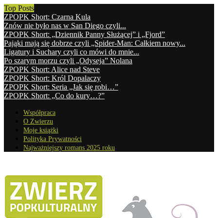
Top Posts
ZPOPK Short: Czarna Kula
Znów nie było nas w San Diego czyli...
ZPOPK Short: „Dziennik Panny Służącej” i „Fjord”
Pająki mają się dobrze czyli „Spider-Man: Całkiem nowy...
Ligatury i Suchary czyli co mówi do mnie...
Po szarym morzu czyli „Odyseja” Nolana
ZPOPK Short: Alice nad Steve
ZPOPK Short: Król Dopalaczy
ZPOPK Short: Seria „Jak się robi…”
ZPOPK Short: „Co do kury…?”
Współpraca
O Zwierzu
Moje książki
Polityka Prywatności
Najważniejszy romans 2025 roku