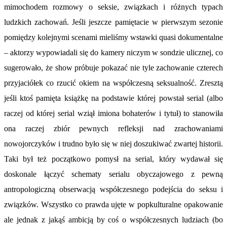
mimochodem rozmowy o seksie, związkach i różnych typach
ludzkich zachowań. Jeśli jeszcze pamiętacie w pierwszym sezonie
pomiędzy kolejnymi scenami mieliśmy wstawki quasi dokumentalne
– aktorzy wypowiadali się do kamery niczym w sondzie uliczne
j, co
sugerowało, że show próbuje pokazać nie tyle zachowanie czterech
przyjaciółek co rzucić okiem na współczesną seksualność. Zresztą
jeśli ktoś pamięta książkę na podstawie której powstał serial (albo
raczej od której serial wziął imiona bohaterów i tytuł) to stanowiła
ona raczej zbiór pewnych refleksji nad zrachowaniami
nowojorczyków i trudno było się w niej doszukiwać zwartej historii.
Taki był też początkowo pomysł na serial, który wydawał się
doskonale łączyć schematy serialu obyczajowego z pewną
antropologiczną obserwacją współczesnego podejścia do seksu i
związków. Wszystko co prawda ujęte w popkulturalne opakowanie
ale jednak z jakąś ambicją by coś o współczesnych ludziach (bo