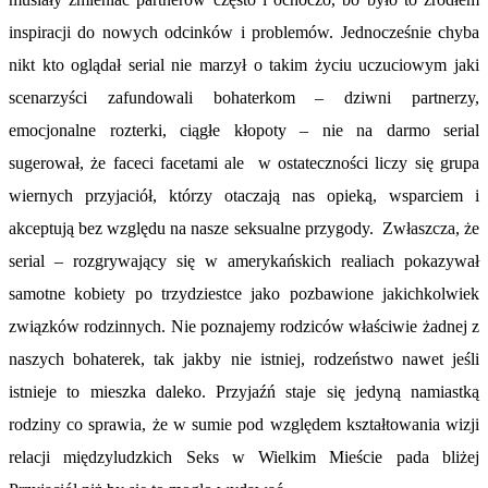
inspiracji do nowych odcinków i problemów. Jednocześnie chyba
nikt kto oglądał serial nie marzył o takim życiu uczuciowym jaki
scenarzyści zafundowali bohaterkom – dziwni partnerzy,
emocjonalne rozterki, ciągłe kłopoty – nie na darmo serial
sugerował, że faceci facetami ale w ostateczności liczy się grupa
wiernych przyjaciół, którzy otaczają nas opieką, wsparciem i
akceptują bez względu na nasze seksualne przygody. Zwłaszcza, że
serial – rozgrywający się w amerykańskich realiach pokazywał
samotne kobiety po trzydziestce jako pozbawione jakichkolwiek
związków rodzinnych. Nie poznajemy rodziców właściwie żadnej z
naszych bohaterek, tak jakby nie istniej, rodzeństwo nawet jeśli
istnieje to mieszka daleko. Przyjaźń staje się jedyną namiastką
rodziny co sprawia, że w sumie pod względem kształtowania wizji
relacji międzyludzkich Seks w Wielkim Mieście pada bliżej