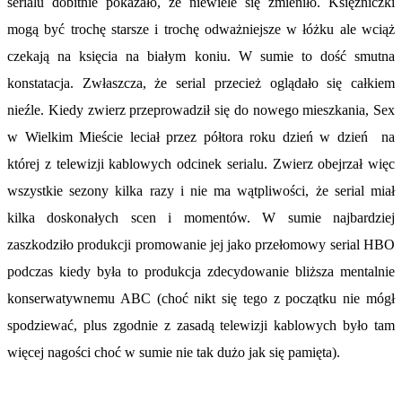
serialu dobitnie pokazało, ze niewiele się zmieniło. Księżniczki
mogą być trochę starsze i trochę odważniejsze w łóżku ale wciąż
czekają na księcia na białym koniu. W sumie to dość smutna
konstatacja. Zwłaszcza, że serial przecież oglądało się całkiem
nieźle. Kiedy zwierz przeprowadził się do nowego mieszkania, Sex
w Wielkim Mieście leciał przez półtora roku dzień w dzień na
której z telewizji kablowych odcinek serialu. Zwierz obejrzał więc
wszystkie sezony kilka razy i nie ma wątpliwości, że serial miał
kilka doskonałych scen i momentów. W sumie najbardziej
zaszkodziło produkcji promowanie jej jako przełomowy serial HBO
podczas kiedy była to produkcja zdecydowanie bliższa mentalnie
konserwatywnemu ABC (choć nikt się tego z początku nie mógł
spodziewać, plus zgodnie z zasadą telewizji kablowych było tam
więcej nagości choć w sumie nie tak dużo jak się pamięta).