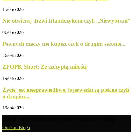
15/05/2026
Nie otwieraj drzwi Irlandczykom czyli „Niewybrani”
06/05/2026
Pewnych rzeczy nie kupisz czyli o drugim sezonie...
26/04/2026
ZPOPK Short: Ze szczyptą miłości
19/04/2026
Życie jest niesprawiedliwe, fajerwerki są piękne czyli
o drugim...
19/04/2026
@2019 - Wszelkie prawa zastrzeżone | Realizacja / Hosting:
OpiekunBloga