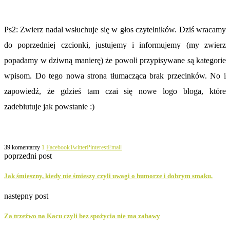
Ps2: Zwierz nadal wsłuchuje się w głos czytelników. Dziś wracamy
do poprzedniej czcionki, justujemy i informujemy (my zwierz
popadamy w dziwną manierę) że powoli przypisywane są kategorie
wpisom. Do tego nowa strona tłumacząca brak przecinków. No i
zapowiedź, że gdzieś tam czai się nowe logo bloga, które
zadebiutuje jak powstanie :)
39 komentarzy
1
Facebook
Twitter
Pinterest
Email
poprzedni post
Jak śmieszny, kiedy nie śmieszy czyli uwagi o humorze i dobrym smaku.
następny post
Za trzeźwo na Kacu czyli bez spożycia nie ma zabawy