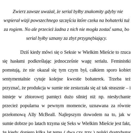
Zwierz zawsze uważał, że serial byłby znakomity gdyby nie
wspierał wizji powszechnego szczęścia które czeka na bohaterki tuż
za rogiem. No ale przecież żadna z nich nie mogła zostać sama, bo
serial byłby uznany za zbyt przygnębiający.
Dziś kiedy mówi się o Seksie w Wielkim Mieście to rzuca
się hasłami podkreślając jednocześnie wagę serialu. Feministki
pomstują, że nie okazał się tym czym był, całkiem sporo kobiet
sentymentalnie cytuje kolejne kwestie bohaterek. Trzeba też
przyznać, że produkcja w sumie nie zestarzała się aż tak strasznie – i
istnieje w zbiorowej pamięci dużo silniej niż np. niesłychanie
przecież popularna w pewnym momencie, uznawana za równie
przełomową Ally McBeall. Najlepszym dowodem na to, jak w
sumie dobrze po latach trzyma się Seks w Wielkim Mieście jest fakt,
że kiedy dopiero kilka lat temu ( dwa czy trzy ) polski dystrybutor