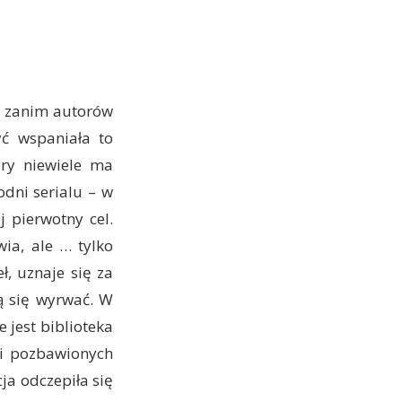
(a zanim autorów
yć wspaniała to
óry niewiele ma
dni serialu – w
 pierwotny cel.
ia, ale … tylko
, uznaje się za
ją się wyrwać. W
e jest biblioteka
dzi pozbawionych
ja odczepiła się