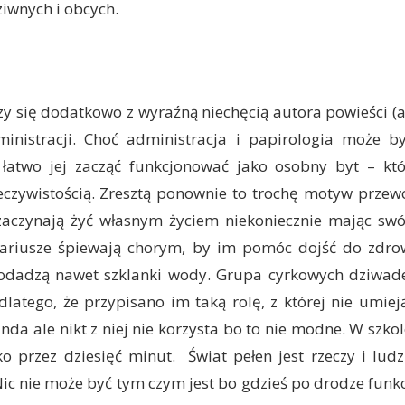
iwnych i obcych.
zy się dodatkowo z wyraźną niechęcią autora powieści 
ministracji. Choć administracja i papirologia może b
 łatwo jej zacząć funkcjonować jako osobny byt – kt
eczywistością. Zresztą ponownie to trochę motyw przewo
zaczynają żyć własnym życiem niekoniecznie mając swój
ariusze śpiewają chorym, by im pomóc dojść do zdrow
podadzą nawet szklanki wody. Grupa cyrkowych dziwadeł
dlatego, że przypisano im taką rolę, z której nie umie
da ale nikt z niej nie korzysta bo to nie modne. W szkol
ko przez dziesięć minut. Świat pełen jest rzeczy i lu
 Nic nie może być tym czym jest bo gdzieś po drodze funkc