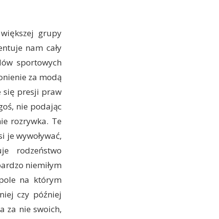
 większej grupy
zentuje nam cały
dów sportowych
gonienie za modą
 się presji praw
goś, nie podając
ie rozrywka. Te
si je wywoływać,
uje rodzeństwo
 bardzo niemiłym
 pole na którym
iej czy później
a za nie swoich,