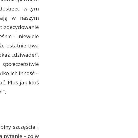
o dostrzec w tym
ałają w naszym
st zdecydowanie
śnie – niewiele
że ostatnie dwa
okaz „dziwadeł”,
 społeczeństwie
lko ich inność –
ć. Plus jak ktoś
i”.
iny szczęścia i
 pytanie – co w