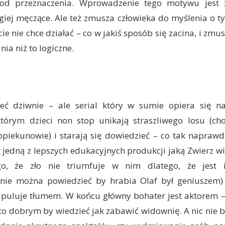
e od przeznaczenia. Wprowadzenie tego motywu jest 
giej męczące. Ale też zmusza człowieka do myślenia o 
ie nie chce działać – co w jakiś sposób się zacina, i zmu
ia niż to logiczne.
eć dziwnie – ale serial który w sumie opiera się n
tórym dzieci non stop unikają straszliwego losu (cho
opiekunowie) i starają się dowiedzieć – co tak naprawdę
t jedną z lepszych edukacyjnych produkcji jaką Zwierz w
o, że zło nie triumfuje w nim dlatego, że jest in
nie można powiedzieć by hrabia Olaf był geniuszem) 
puluje tłumem. W końcu główny bohater jest aktorem
co dobrym by wiedzieć jak zabawić widownię. A nic nie b