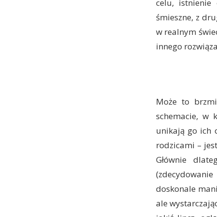
celu, istnieni
śmieszne, z dru
w realnym świec
innego rozwiązan
Może to brzmi
schemacie, w k
unikają go ich 
rodzicami – jes
Głównie dlateg
(zdecydowanie 
doskonale mani
ale wystarczają