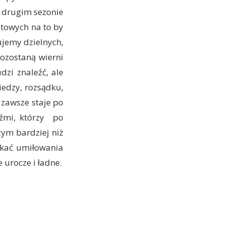
w drugim sezonie
towych na to by
ujemy dzielnych,
ozostaną wierni
dzi znaleźć, ale
iedzy, rozsądku,
 zawsze staje po
dźmi, którzy po
zym bardziej niż
ukać umiłowania
e urocze i ładne.