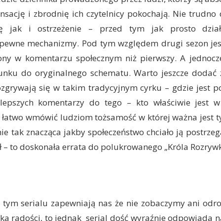
ensację i zbrodnię ich czytelnicy pokochają. Nie trudn
ę jak i ostrzeżenie – przed tym jak prosto dzi
 pewne mechanizmy. Pod tym względem drugi sezon je
ony w komentarzu społecznym niż pierwszy. A jednocze
unku do oryginalnego schematu. Warto jeszcze dodać 
ozgrywają się w takim tradycyjnym cyrku – gdzie jest p
lepszych komentarzy do tego – kto właściwie jest w
 łatwo wmówić ludziom tożsamość w której ważna jest ty
nie tak znacząca jakby społeczeństwo chciało ją postrzega
ił – to doskonała errata do polukrowanego „Króla Rozrywk
 tym serialu zapewniają nas że nie zobaczymy ani odrob
a radości, to jednak serial dość wyraźnie odpowiada na