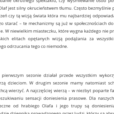
glądanie okrutnego spektaklu, czy wyśmiewanie osób p
Olaf jest silny okrucieństwem tłumu. Często bezmyślnie
rzeń czy tą wizją świata która mu najbardziej odpowiad
o starać – te mechanizmy są już w społecznościach do 
e. W niewielkim miasteczku, które wygna każdego nie p
skich elitach opętanych wizją podążania za wszyst
go odrzucania tego co niemodne.
pierwszym sezonie działał przede wszystkim wykorzy
erzą dzieciom. W drugim sezonie mamy natomiast sc
chcą wierzyć. A najczęściej wierzą – w niezbyt poparte f
szukiwaniu sensacji doniesienia prasowe. Dla naszyc
eczne od hrabiego Olafa i jego trupy są doniesieni
dzie dziennika prowadzonego przez ludzi, którzy są abs