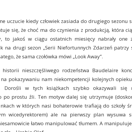
e uczucie kiedy człowiek zasiada do drugiego sezonu s
tuje się, że choć ma do czynienia z produkcją, która ci
 to jakoś w ciągu ostatnich miesięcy nabrały one 
k na drugi sezon „Serii Niefortunnych Zdarzeń patrzy s
latego, że sama czołówka mówi „Look Away”.
 historii nieszczęśliwego rodzeństwa Baudelaire kon
na pokazywaniu nam niekompetencji kolejnych opiek
ty. Dorośli w tych książkach szybko okazywali się 
o po prostu źli. Ten motyw dalej się utrzymuje (dosko
nkach w których nasi bohaterowie trafiają do szkoły ś
ym wicedyrektorem) ale na pierwszy plan wysuwa si
 niesamowicie łatwo manipulować tłumem. A manipuluje n