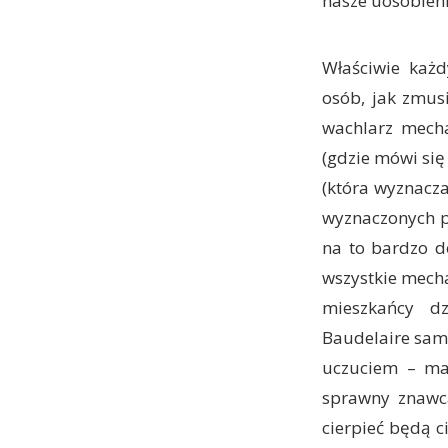
nasze uosobieni
Właściwie każd
osób, jak zmusi
wachlarz mech
(gdzie mówi się
(która wyznacza
wyznaczonych pr
na to bardzo d
wszystkie mecha
mieszkańcy dz
Baudelaire sami
uczuciem – man
sprawny znawca
cierpieć będą c