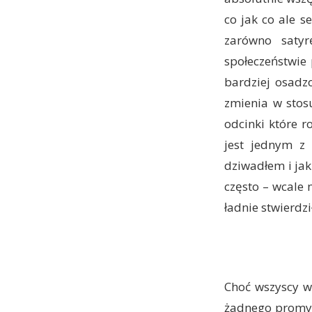
co jak co ale s
zarówno satyr
społeczeństwie
bardziej osadz
zmienia w stos
odcinki które r
jest jednym z 
dziwadłem i jak
często – wcale 
ładnie stwierdz
Choć wszyscy w
żadnego promyk