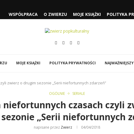
WSPÓŁPRACA
O ZWIERZU
MOJE KSIĄŻKI
POLITYKA P
 CZYLI...
SŁUŻĄCEJ” I „FJORD”
„SPIDER-MAN: CAŁKIEM NOWY...
ÓWI DO MNIE...
EJA” NOLANA
Y
BI…”
ERZU
MOJE KSIĄŻKI
POLITYKA PRYWATNOŚCI
NAJWAŻNIEJSZY
zyli zwierz o drugim sezonie „Serii niefortunnych zdarzeń”
OGÓLNIE
SERIALE
 niefortunnych czasach czyli z
sezonie „Serii niefortunnych 
napisane przez
Zwierz
04/04/2018