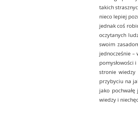
takich straszny
nieco lepiej p
jednak coś robi
oczytanych lud
swoim zasadom m
jednocześnie – 
pomysłowości i 
stronie wiedzy
przybyciu na ja
jako pochwałę 
wiedzy i niechęc