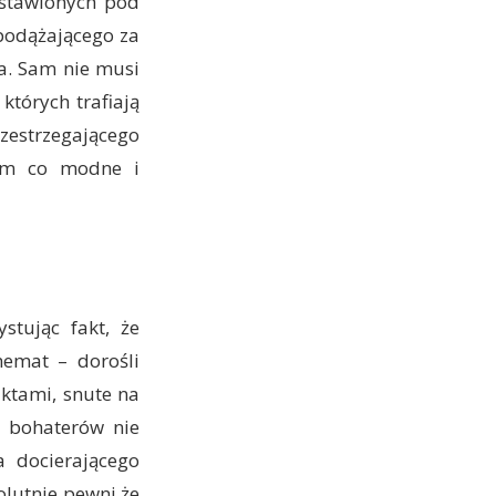
ostawionych pod
 podążającego za
a. Sam nie musi
których trafiają
rzestrzegającego
kim co modne i
stując fakt, że
hemat – dorośli
aktami, snute na
h bohaterów nie
a docierającego
olutnie pewni że