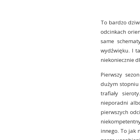
To bardzo dziwn
odcinkach orien
same schematy,
wydźwięku. I ta
niekoniecznie d
Pierwszy sezon
dużym stopniu 
trafiały siero
nieporadni alb
pierwszych odci
niekompetentn
innego. To jak