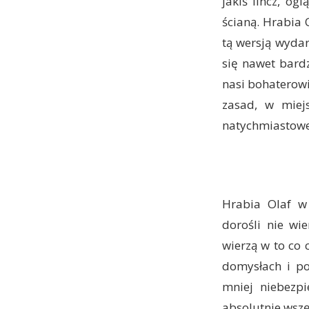
jakiś lincz, o
ścianą. Hrabia 
tą wersją wyda
się nawet bardz
nasi bohaterowi
zasad, w miej
natychmiastowe
Hrabia Olaf w 
dorośli nie wi
wierzą w to co 
domysłach i po
mniej niebezpi
absolutnie wszę