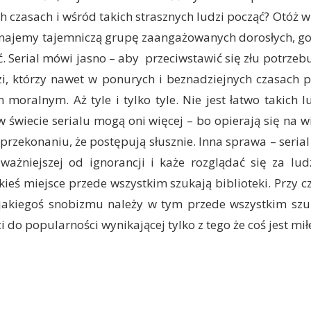
ch czasach i wśród takich strasznych ludzi począć? Otóż 
oznajemy tajemniczą grupę zaangażowanych dorosłych, go
ć. Serial mówi jasno – aby przeciwstawić się złu potrzeb
zi, którzy nawet w ponurych i beznadziejnych czasach p
oralnym. Aż tyle i tylko tyle. Nie jest łatwo takich lu
w świecie serialu mogą oni więcej – bo opierają się na w
przekonaniu, że postępują słusznie. Inna sprawa – serial
 ważniejszej od ignorancji i każe rozglądać się za lu
kieś miejsce przede wszystkim szukają biblioteki. Przy c
jakiegoś snobizmu należy w tym przede wszystkim sz
i do popularności wynikającej tylko z tego że coś jest mił