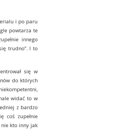
erialu i po paru
ągle powtarza te
zupełnie innego
ię trudno”. I to
centrował się w
unów do których
niekompetentni,
nale widać to w
redniej z bardzo
ę coś zupełnie
ie kto inny jak