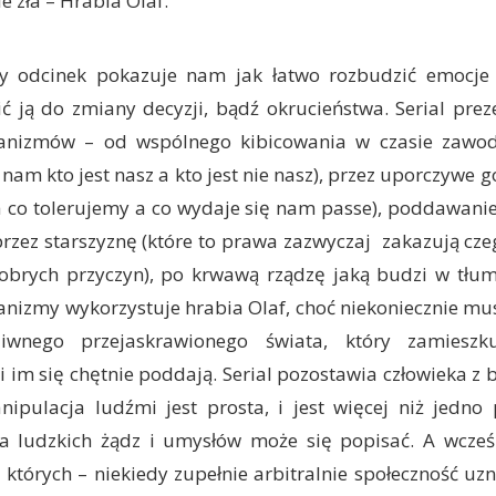
e zła – Hrabia Olaf.
y odcinek pokazuje nam jak łatwo rozbudzić emocje
ć ją do zmiany decyzji, bądź okrucieństwa. Serial pre
anizmów – od wspólnego kibicowania w czasie zawo
 nam kto jest nasz a kto jest nie nasz), przez uporczywe 
 co tolerujemy a co wydaje się nam passe), poddawanie
zez starszyznę (które to prawa zazwyczaj zakazują cze
obrych przyczyn), po krwawą rządzę jaką budzi w tłum
nizmy wykorzystuje hrabia Olaf, choć niekoniecznie mu
iwnego przejaskrawionego świata, który zamieszk
 im się chętnie poddają. Serial pozostawia człowieka z
ipulacja ludźmi jest prosta, i jest więcej niż jedno
 ludzkich żądz i umysłów może się popisać. A wcześn
i których – niekiedy zupełnie arbitralnie społeczność uzn