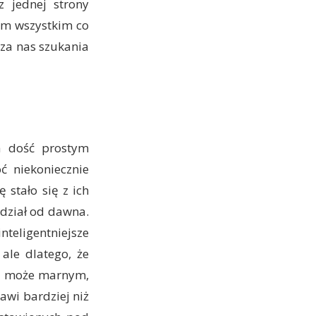
z jednej strony
tym wszystkim co
sza nas szukania
a dość prostym
ć niekoniecznie
 stało się z ich
idział od dawna.
teligentniejsze
ale dlatego, że
 – może marnym,
awi bardziej niż