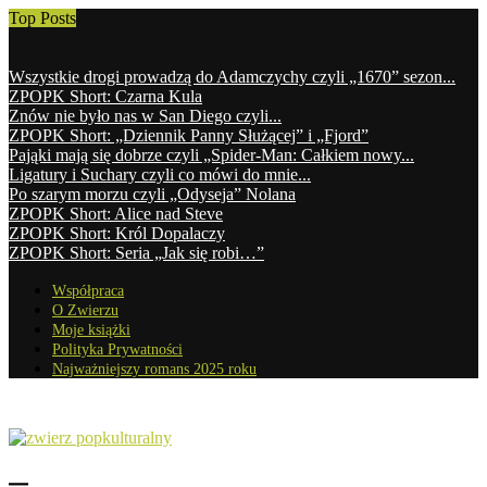
Top Posts
Wszystkie drogi prowadzą do Adamczychy czyli „1670” sezon...
ZPOPK Short: Czarna Kula
Znów nie było nas w San Diego czyli...
ZPOPK Short: „Dziennik Panny Służącej” i „Fjord”
Pająki mają się dobrze czyli „Spider-Man: Całkiem nowy...
Ligatury i Suchary czyli co mówi do mnie...
Po szarym morzu czyli „Odyseja” Nolana
ZPOPK Short: Alice nad Steve
ZPOPK Short: Król Dopalaczy
ZPOPK Short: Seria „Jak się robi…”
Współpraca
O Zwierzu
Moje książki
Polityka Prywatności
Najważniejszy romans 2025 roku