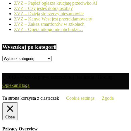
ZVZ – Papież ogłasza krucjatę przeciwko AI
ZVZ – Czy jesteś dobrą osobą?
ZVZ – Dzieją się rzeczy niesamowite
ZVZ – Kanye West jest przereklamowany
ZVZ – Zakaz smartfonów w szkołach
ZVZ – Opera nikogo nie obchodzi…
Wyszukaj po kategorii
Wyszukaj
po
kategorii
@2019 - Wszelkie prawa zastrzeżone | Realizacja / Hosting:
OpiekunBloga
Ta strona korzysta z ciasteczek
Cookie settings
Zgoda
Close
Privacy Overview