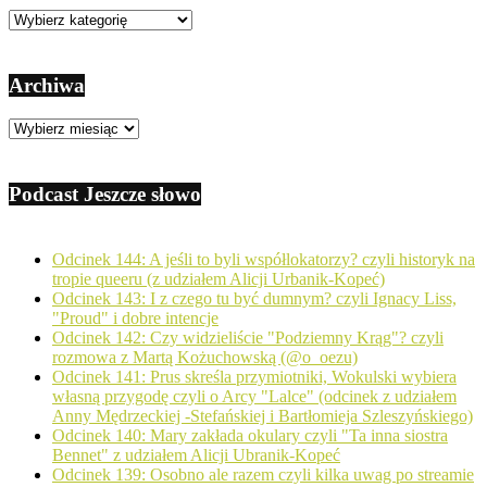
Kategorie
Archiwa
Archiwa
Podcast Jeszcze słowo
Odcinek 144: A jeśli to byli współlokatorzy? czyli historyk na
tropie queeru (z udziałem Alicji Urbanik-Kopeć)
Odcinek 143: I z czego tu być dumnym? czyli Ignacy Liss,
"Proud" i dobre intencje
Odcinek 142: Czy widzieliście "Podziemny Krąg"? czyli
rozmowa z Martą Kożuchowską (@o_oezu)
Odcinek 141: Prus skreśla przymiotniki, Wokulski wybiera
własną przygodę czyli o Arcy "Lalce" (odcinek z udziałem
Anny Mędrzeckiej -Stefańskiej i Bartłomieja Szleszyńskiego)
Odcinek 140: Mary zakłada okulary czyli "Ta inna siostra
Bennet" z udziałem Alicji Ubranik-Kopeć
Odcinek 139: Osobno ale razem czyli kilka uwag po streamie