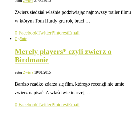
autor
Zwierz
27/06/2015
Zwierz siedział właśnie podziwiając najnowszy trailer filmu
w którym Tom Hardy gra rolę braci …
0
Facebook
Twitter
Pinterest
Email
Ogólnie
Merely players* czyli zwierz o
Birdmanie
autor
Zwierz
19/01/2015
Bardzo rzadko zdarza się film, którego recenzji nie umie
zwierz napisać. A właściwie inaczej, …
0
Facebook
Twitter
Pinterest
Email