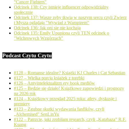
"Cancer Fighters"
Odcinek 138: Czy istnieje influencer odpowidzialny
społecznie
Odcinek 137: Wasze zęby tkwią w naszym sercu czyli Zwierz
i Mysza oglądają "Wywiad z Wampirem"
Odcinek 136: Jak oni się nie kochają
Odcinek 135: Emily Upupiona czyli TEN odcinek o
"Wichrowych Wzgórzach"
Podcast Czytu Czytu
#128 – Romanse idealne? Książki KJ Charles i Cat Sebastian
#127 – Wielka porcja książek z torebki
#126 – Antyintelektualizm ery book mediów
#125 – Będzie się działo! Książkowe zapowiedzi i prognozy
na 2026 rok
#124 – Książkowy przegląd 2025 roku: afery, dyskusje i
premiery
#123 – Zgubne skutki wydawania fanfików, czyli
„Alchemised” SenLinYu
#122 – Patrzcie, jaki zrobiłam research, czyli „Katabaza” R.F.
Kuang