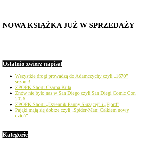
NOWA KSIĄŻKA JUŻ W SPRZEDAŻY
Ostatnio zwierz napisał
Wszystkie drogi prowadzą do Adamczychy czyli „1670”
sezon 3
ZPOPK Short: Czarna Kula
Znów nie było nas w San Diego czyli San Diegi Comic Con
2026
ZPOPK Short: „Dziennik Panny Służącej” i „Fjord”
Pająki mają się dobrze czyli „Spider-Man: Całkiem nowy
dzień”
Kategorie