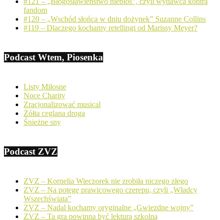
#121 – „Błogosławieństwo niebios”, czyli wydawca kontra
fandom
#120 – „Wschód słońca w dniu dożynek” Suzanne Collins
#119 – Dlaczego kochamy retellingi od Marissy Meyer?
Podcast Wtem, Piosenka
Listy Miłosne
Noce Charity
Zracjonalizować musical
Żółta ceglana droga
Śnieżne sny
Podcast ZVZ
ZVZ – Kornelia Wieczorek nie zrobiła niczego złego
ZVZ – Na potęgę prawicowego czerepu, czyli „Władcy
Wszechświata”
ZVZ – Nadal kochamy oryginalne „Gwiezdne wojny”
ZVZ – Ta gra powinna być lekturą szkolną