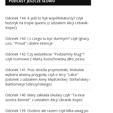
PODCAST JESZCZE SŁOWO
Odcinek 144: A jeśli to byli współlokatorzy? czyli
historyk na tropie queeru (z udziałem Alicji Urbanik-
Kopeć)
Odcinek 143: I z czego tu być dumnym? czyli Ignacy
Liss, "Proud" i dobre intencje
Odcinek 142: Czy widzieliście "Podziemny Krąg"?
czyli rozmowa z Martą Kożuchowską (@o_oezu)
Odcinek 141: Prus skreśla przymiotniki, Wokulski
wybiera własną przygodę czyli o Arcy "Lalce"
(odcinek z udziałem Anny Mędrzeckiej -Stefańskiej i
Bartłomieja Szleszyńskiego)
Odcinek 140: Mary zakłada okulary czyli "Ta inna
siostra Bennet" z udziałem Alicji Ubranik-Kopeć
Odcinek 139: Osobno ale razem czyli kilka uwag po