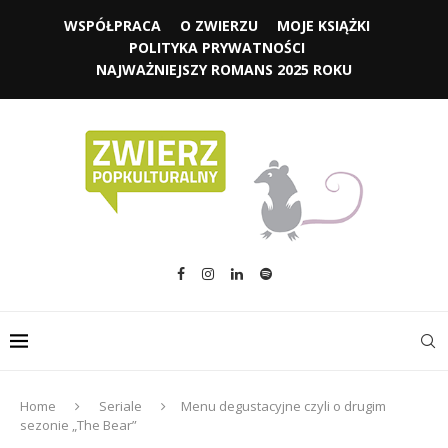
WSPÓŁPRACA
O ZWIERZU
MOJE KSIĄŻKI
POLITYKA PRYWATNOŚCI
NAJWAŻNIEJSZY ROMANS 2025 ROKU
Home
Seriale
Menu degustacyjne czyli o drugim
sezonie „The Bear”