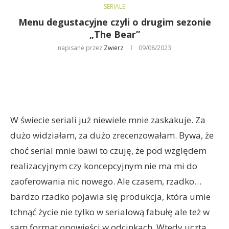
SERIALE
Menu degustacyjne czyli o drugim sezonie
„The Bear”
napisane przez
Zwierz
09/08/2023
W świecie seriali już niewiele mnie zaskakuje. Za
dużo widziałam, za dużo zrecenzowałam. Bywa, że
choć serial mnie bawi to czuję, że pod względem
realizacyjnym czy koncepcyjnym nie ma mi do
zaoferowania nic nowego. Ale czasem, rzadko…
bardzo rzadko pojawia się produkcja, która umie
tchnąć życie nie tylko w serialową fabułę ale też w
sam format opowieści w odcinkach. Wtedy uczta