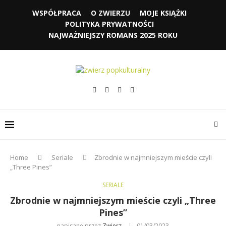
WSPÓŁPRACA
O ZWIERZU
MOJE KSIĄŻKI
POLITYKA PRYWATNOŚCI
NAJWAŻNIEJSZY ROMANS 2025 ROKU
Home
Seriale
Zbrodnie w najmniejszym mieście czyli
„Three Pines”
SERIALE
Zbrodnie w najmniejszym mieście czyli „Three
Pines”
napisane przez
Zwierz
01/03/2023