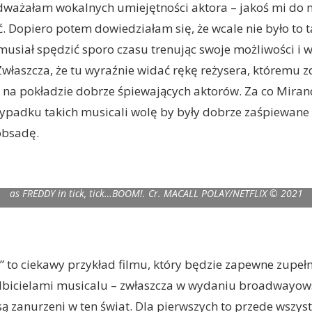
dważałam wokalnych umiejętności aktora – jakoś mi do 
. Dopiero potem dowiedziałam się, że wcale nie było to t
 musiał spędzić sporo czasu trenując swoje możliwości i 
 Zwłaszcza, że tu wyraźnie widać rękę reżysera, któremu
 na pokładzie dobrze śpiewających aktorów. Za co Miran
ypadku takich musicali wolę by były dobrze zaśpiewane 
obsadę.
! (L-R) ROBIN DE JESUS as MICHAEL, MJ RODRIGUEZ as CAROLYN, BEN LEV
as FREDDY in tick, tick…BOOM!. Cr. MACALL POLAY/NETFLIX © 2021
 to ciekawy przykład filmu, który będzie zapewne zupełn
lbicielami musicalu – zwłaszcza w wydaniu broadwayows
 są zanurzeni w ten świat. Dla pierwszych to przede wszy