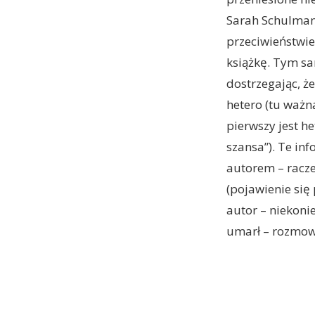
Sarah Schulman.
przeciwieństwie
książkę. Tym sa
dostrzegając, ż
hetero (tu ważn
pierwszy jest h
szansa”). Te in
autorem – racz
(pojawienie się
autor – niekoni
umarł – rozmowa