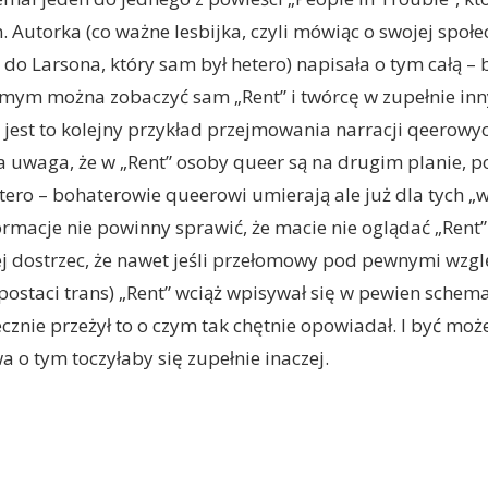
 Autorka (co ważne lesbijka, czyli mówiąc o swojej społe
 do Larsona, który sam był hetero) napisała o tym całą –
mym można zobaczyć sam „Rent” i twórcę w zupełnie inn
e jest to kolejny przykład przejmowania narracji qeerowy
a uwaga, że w „Rent” osoby queer są na drugim planie, p
etero – bohaterowie queerowi umierają ale już dla tych „w
formacje nie powinny sprawić, że macie nie oglądać „Rent
ej dostrzec, że nawet jeśli przełomowy pod pewnymi wzg
 postaci trans) „Rent” wciąż wpisywał się w pewien schema
ecznie przeżył to o czym tak chętnie opowiadał. I być moż
 o tym toczyłaby się zupełnie inaczej.