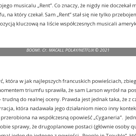
jego musicalu „Rent”. Co znaczy, że nigdy nie doczekał
u, na który czekał. Sam „Rent” stał się nie tylko przebojem
ozycją kluczową na liście współczesnych musicali amery
 (L-R) ANDREW GARFIELD as JONATHAN LARSON, ROBIN DE JESUS as MICHA
BOOM!. Cr. MACALL POLAY/NETFLIX © 2021
, która w jak najlepszych francuskich powieściach, zbiegł
mentem triumfu sprawiła, że sam Larson wyrósł na post
– trudną do realnej oceny. Prawda jest jednak taka, że z 
rracja, która nadawała jego działaniom nieco inny kontek
 przerobiona na współczesną opowieść „Cyganeria”. Jed
sobie sprawy, że drugoplanowe postaci (głównie osoby qu
emal jeden do jednego z powieści „People in Trouble”, kt