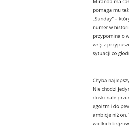
Miranda ma cał
pomaga mu też s
„Sunday” – któ
numer w histori
przypomina o wi
wręcz przypuszc
sytuacji co gło
Chyba najlepsz
Nie chodzi jedy
doskonale przen
egoizm i do pew
ambicje niż on.
wielkich brązow