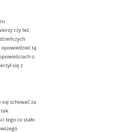
czu
wierzy czy też
odzieńczych
k opowiedzieć tą
 opowieściach o
rzył się z
 się schować za
 tak
 tego co stało
erwszego