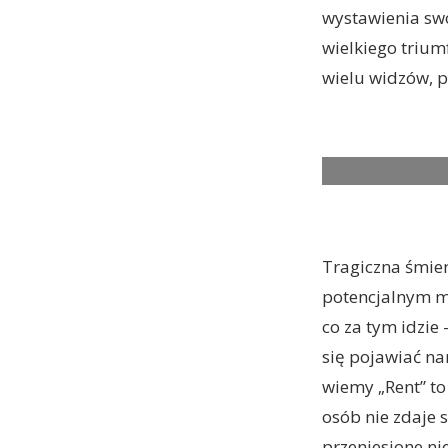
wystawienia swo
wielkiego triumf
wielu widzów, p
tick, tick…BOOM!
Tragiczna śmierć
potencjalnym mo
co za tym idzie 
się pojawiać na
wiemy „Rent” to
osób nie zdaje 
przeniesione ni