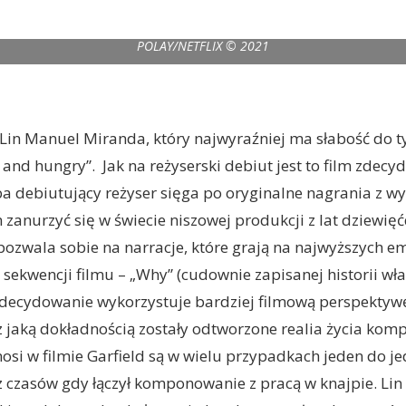
BOOM! (L-R) ANDREW GARFIELD as JONATHAN LARSON in tick, tick…BOOM!
POLAY/NETFLIX © 2021
 Lin Manuel Miranda, który najwyraźniej ma słabość do ty
and hungry”. Jak na reżyserski debiut jest to film zdec
a debiutujący reżyser sięga po oryginalne nagrania z w
zanurzyć się w świecie niszowej produkcji z lat dziewięćd
pozwala sobie na narracje, które grają na najwyższych em
sekwencji filmu – „Why” (cudownie zapisanej historii włas
zdecydowanie wykorzystuje bardziej filmową perspektywę
 jaką dokładnością zostały odtworzone realia życia kom
nosi w filmie Garfield są w wielu przypadkach jeden do j
 czasów gdy łączył komponowanie z pracą w knajpie. Li