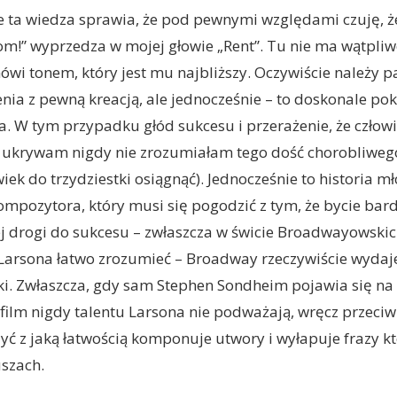
e ta wiedza sprawia, że pod pewnymi względami czuję, ż
om!” wyprzedza w mojej głowie „Rent”. Tu nie ma wątpliwo
ówi tonem, który jest mu najbliższy. Oczywiście należy p
ia z pewną kreacją, ale jednocześnie – to doskonale po
. W tym przypadku głód sukcesu i przerażenie, że człowie
ie ukrywam nigdy nie zrozumiałam tego dość chorobliweg
iek do trzydziestki osiągnąć). Jednocześnie to historia m
mpozytora, który musi się pogodzić z tym, że bycie bar
j drogi do sukcesu – zwłaszcza w świcie Broadwayowskic
Larsona łatwo zrozumieć – Broadway rzeczywiście wydaje
ki. Zwłaszcza, gdy sam Stephen Sondheim pojawia się na
 film nigdy talentu Larsona nie podważają, wręcz przeciwn
 z jaką łatwością komponuje utwory i wyłapuje frazy k
szach.