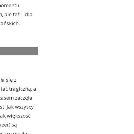
 momentu
, ale też – dla
kańskich.
EL in tick, tick…
a się z
ać tragiczną, a
czasem zaczęła
st. Jak wszyscy
nak większość
eer) są
órą napisała