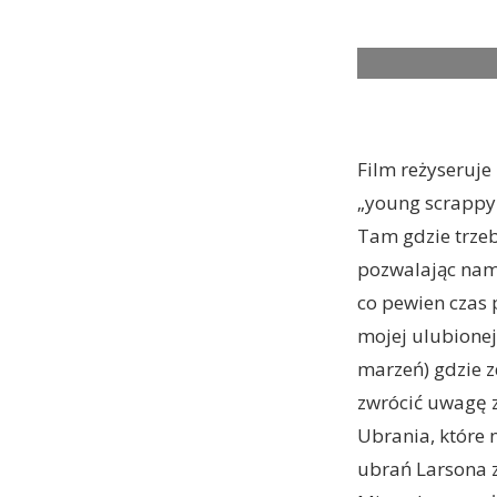
tick, tick…
Film reżyseruje
„young scrappy 
Tam gdzie trzeb
pozwalając nam 
co pewien czas 
mojej ulubionej 
marzeń) gdzie 
zwrócić uwagę z
Ubrania, które 
ubrań Larsona z