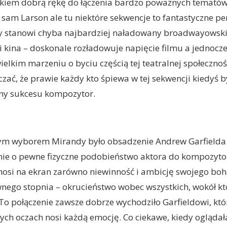
kiem dobrą rękę do łączenia bardzo poważnych tematów
am Larson ale tu niektóre sekwencje to fantastyczne per
ry stanowi chyba najbardziej naładowany broadwayowsk
i kina – doskonale rozładowuje napięcie filmu a jednocze
elkim marzeniu o byciu częścią tej teatralnej społeczno
zać, że prawie każdy kto śpiewa w tej sekwencji kiedyś b
dny sukcesu kompozytor.
ym wyborem Mirandy było obsadzenie Andrew Garfielda w
nie o pewne fizyczne podobieństwo aktora do kompozytor
osi na ekran zarówno niewinność i ambicję swojego bohat
nego stopnia – okrucieństwo wobec wszystkich, wokół kt
 To połączenie zawsze dobrze wychodziło Garfieldowi, któ
ych oczach nosi każdą emocję. Co ciekawe, kiedy ogląda