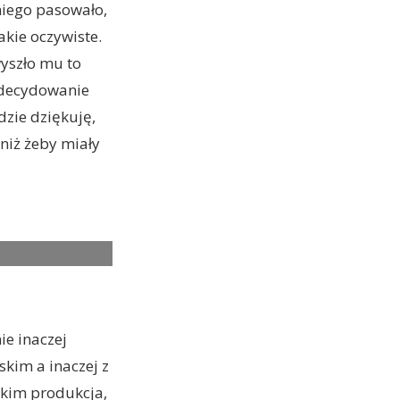
niego pasowało,
akie oczywiste.
wyszło mu to
 zdecydowanie
dzie dziękuję,
niż żeby miały
I ROSS as FREDDY
ie inaczej
kim a inaczej z
stkim produkcja,