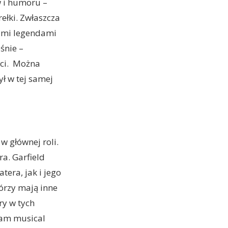
 i humoru –
ełki. Zwłaszcza
imi legendami
śnie –
ści. Można
ył w tej samej
 głównej roli.
a. Garfield
era, jak i jego
órzy mają inne
ry w tych
łam musical