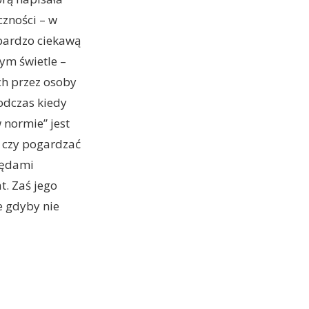
czności – w
 bardzo ciekawą
ym świetle –
ch przez osoby
odczas kiedy
 normie” jest
” czy pogardzać
lędami
t. Zaś jego
e gdyby nie