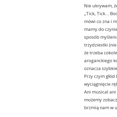
Nie ukrywam, ż
„Tick, Tick… Bo
mówi co zna i m
mamy do czynien
sposób myślenia
trzydziestki (n
że trzeba cokolw
aroganckiego ko
oznacza szybkie
Przy czym głód 
wyciągnięcie rę
Ani musical ani
możemy zobaczyć
brzmią nam w u