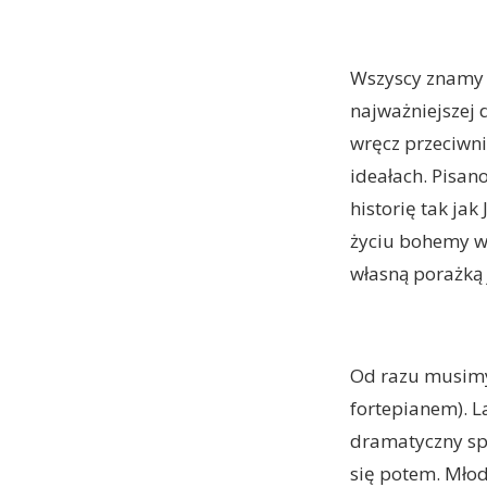
Wszyscy znamy t
najważniejszej d
wręcz przeciwni
ideałach. Pisan
historię tak ja
życiu bohemy wi
własną porażką 
Od razu musimy 
fortepianem). La
dramatyczny sp
się potem. Młod