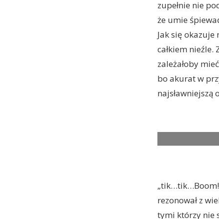
zupełnie nie po
że umie śpiewać
Jak się okazuje
całkiem nieźle.
zależałoby mieć
bo akurat w prz
najsławniejszą 
tick, tick…BOOM
„tik…tik…Boom!”
rezonował z wie
tymi którzy nie