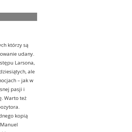
. Cr. MACALL
ch którzy są
ydowanie udany.
ystępu Larsona,
ziesiątych, ale
ocjach – jak w
nej pasji i
. Warto też
pozytora.
ednego kopią
n Manuel