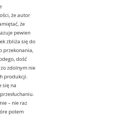
e
ści, że autor
amiętać, że
kazuje pewien
k zbliża się do
o przekonania,
łodego, dość
dzo zdolnym nie
h produkcji.
 się na
 przesłuchaniu.
ie – nie raz
tóre potem