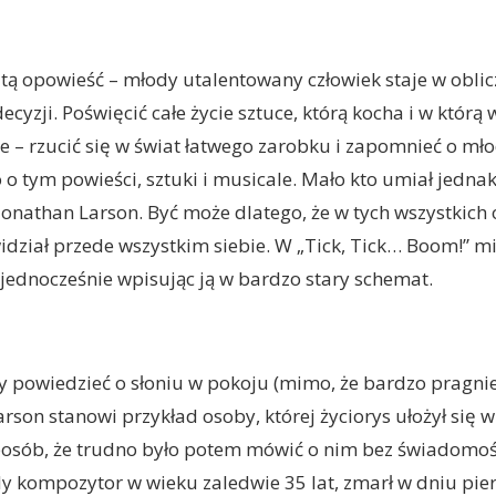
ą opowieść – młody utalentowany człowiek staje w obli
ecyzji. Poświęcić całe życie sztuce, którą kocha i w którą 
e – rzucić się w świat łatwego zarobku i zapomnieć o mł
o o tym powieści, sztuki i musicale. Mało kto umiał jedna
k Jonathan Larson. Być może dlatego, że w tych wszystkich
dział przede wszystkim siebie. W „Tick, Tick… Boom!” mie
jednocześnie wpisując ją w bardzo stary schemat.
powiedzieć o słoniu w pokoju (mimo, że bardzo pragnie
rson stanowi przykład osoby, której życiorys ułożył się w
osób, że trudno było potem mówić o nim bez świadomości
y kompozytor w wieku zaledwie 35 lat, zmarł w dniu pi