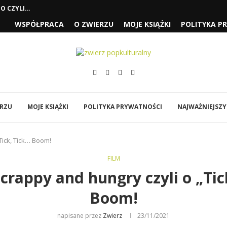
 CZYLI...
WSPÓŁPRACA
O ZWIERZU
MOJE KSIĄŻKI
POLITYKA P
SŁUŻĄCEJ” I „FJORD”
„SPIDER-MAN: CAŁKIEM NOWY...
ÓWI DO MNIE...
EJA” NOLANA
Y
BI…”
ERZU
MOJE KSIĄŻKI
POLITYKA PRYWATNOŚCI
NAJWAŻNIEJSZY
Tick, Tick… Boom!
FILM
crappy and hungry czyli o „Tic
Boom!
napisane przez
Zwierz
23/11/2021