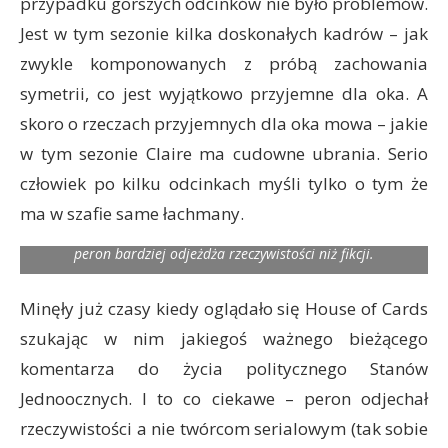
przypadku gorszych odcinków nie było problemów.
Jest w tym sezonie kilka doskonałych kadrów – jak
zwykle komponowanych z próbą zachowania
symetrii, co jest wyjątkowo przyjemne dla oka. A
skoro o rzeczach przyjemnych dla oka mowa – jakie
w tym sezonie Claire ma cudowne ubrania. Serio
człowiek po kilku odcinkach myśli tylko o tym że
ma w szafie same łachmany.
House of Cards już nie straszy. Raczej pokazuje że czasem
peron bardziej odjeżdża rzeczywistości niż fikcji.
Minęły już czasy kiedy oglądało się House of Cards
szukając w nim jakiegoś ważnego bieżącego
komentarza do życia politycznego Stanów
Jednoocznych. I to co ciekawe – peron odjechał
rzeczywistości a nie twórcom serialowym (tak sobie