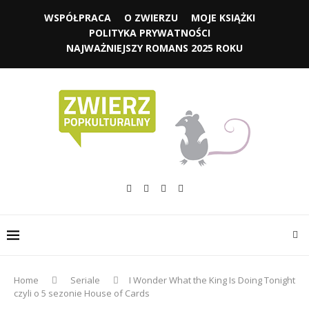
WSPÓŁPRACA
O ZWIERZU
MOJE KSIĄŻKI
POLITYKA PRYWATNOŚCI
NAJWAŻNIEJSZY ROMANS 2025 ROKU
Home
Seriale
I Wonder What the King Is Doing Tonight
czyli o 5 sezonie House of Cards