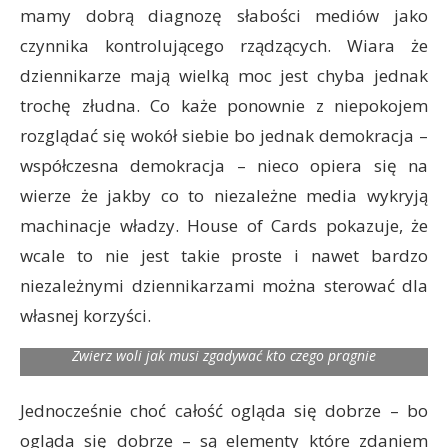
mamy dobrą diagnozę słabości mediów jako
czynnika kontrolującego rządzących. Wiara że
dziennikarze mają wielką moc jest chyba jednak
trochę złudna. Co każe ponownie z niepokojem
rozglądać się wokół siebie bo jednak demokracja –
współczesna demokracja – nieco opiera się na
wierze że jakby co to niezależne media wykryją
machinacje władzy. House of Cards pokazuje, że
wcale to nie jest takie proste i nawet bardzo
niezależnymi dziennikarzami można sterować dla
własnej korzyści.
Zdaniem zwierza niektóre nowe postacie są nieco za bardzo
jednoznaczne i nieco za głośno mówią o swoich motywacjach.
Zwierz woli jak musi zgadywać kto czego pragnie
Jednocześnie choć całość ogląda się dobrze – bo
ogląda się dobrze – są elementy które zdaniem