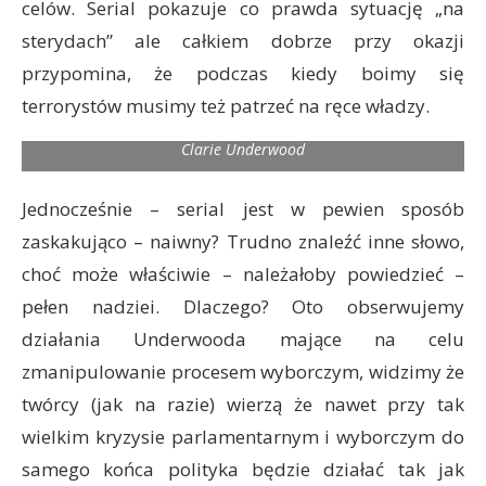
celów. Serial pokazuje co prawda sytuację „na
sterydach” ale całkiem dobrze przy okazji
przypomina, że podczas kiedy boimy się
Zwierz musi przyznać – poza wnikliwymi obserwacjami na
terrorystów musimy też patrzeć na ręce władzy.
temat politycznych i społecznych aspektów serialu zwierz
głownie podziwiał jaką cudowną garderobę ma w serialu
Clarie Underwood
Jednocześnie – serial jest w pewien sposób
zaskakująco – naiwny? Trudno znaleźć inne słowo,
choć może właściwie – należałoby powiedzieć –
pełen nadziei. Dlaczego? Oto obserwujemy
działania Underwooda mające na celu
zmanipulowanie procesem wyborczym, widzimy że
twórcy (jak na razie) wierzą że nawet przy tak
wielkim kryzysie parlamentarnym i wyborczym do
samego końca polityka będzie działać tak jak