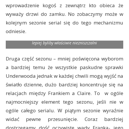
wprowadzenie kogoś z zewnątrz kto obieca że
wyważy drzwi do zamku. No zobaczymy może w
kolejnym sezonie serial się do tego mechanizmu
Zwierz przyzna szczerze tym czego nie rozumie jest to jak
odniesie.
Underwoodowie traktują ludzi którzy mają największą wiedzę
o ich ciemnych sprawkach. Gdyby traktowali ich odrobinę
lepiej byliby właściwie niezniszczalni
Druga część sezonu – mniej poświęcona wyborom
a bardziej temu że wszystkie paskudne sprawki
Underwooda jednak w każdej chwili mogą wyjść na
światło dzienne, dużo bardziej koncentruje się na
relacjach między Frankiem a Claire. To w ogóle
najmocniejszy element tego sezonu, jeśli nie w
ogóle całego serialu. W piątym sezonie wyraźnie
widać pewne przesunięcie. Coraz bardziej
dostrzegamy dość oczywiste wady Franka- jego