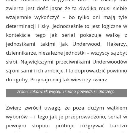
zwierza jest dość jasne że ta dwójka musi siebie
wzajemnie wykończyć – bo tylko oni mają tyle
determinacji i siły. Jednocześnie to jest logiczne w
kontekście tego jak serial pokazuje walkę z
jednostkami takimi jak Underwood. Hakerzy,
dziennikarze, niezależne jednostki – wszyscy są zbyt
słabi. Największymi przeciwnikami Underwoodów
są oni sami i ich ambicje. I to doprowadzić powinno
W piątym sezonie znów pojawił się wątek seksualności Franka
do zguby. Przynajmniej tak wieszczy zwierz.
Underwooda. Ale zwierz powie szczerze był zawiedziony bo
jakby niewiele z tego wynikło. Tzn. jakby scenarzyści bali się
zrobić cokolwiek więcej. Trudno powiedzieć dlaczego.
Zwierz zwrócił uwagę, że poza dużym wątkiem
wyborów – i tego jak je przeprowadzono, serial w
pewnym stopniu próbuje rozgrywać bardzo