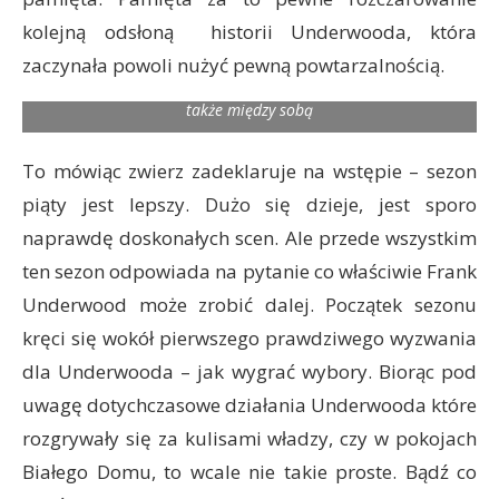
kolejną odsłoną historii Underwooda, która
Zwierzowi coraz bardziej podoba się przenoszenie ciężaru z
zaczynała powoli nużyć pewną powtarzalnością.
Franka Underwooda jako bohatera serialu na Underwoodów
jako równorzędne postacie które rozgrywają swoje ambicje
także między sobą
To mówiąc zwierz zadeklaruje na wstępie – sezon
piąty jest lepszy. Dużo się dzieje, jest sporo
naprawdę doskonałych scen. Ale przede wszystkim
ten sezon odpowiada na pytanie co właściwie Frank
Underwood może zrobić dalej. Początek sezonu
kręci się wokół pierwszego prawdziwego wyzwania
dla Underwooda – jak wygrać wybory. Biorąc pod
uwagę dotychczasowe działania Underwooda które
rozgrywały się za kulisami władzy, czy w pokojach
Białego Domu, to wcale nie takie proste. Bądź co