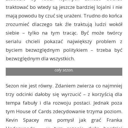
traktować bo wtedy są jeszcze bardziej lojalni i nie
mają powodu by czuć się urażeni. Trudno do końca
zrozumieć dlaczego tak źle traktują ludzi wokół
siebie – tylko na tym tracąc. Być może twórcy
serialu chcieli pokazać największy problem z
Relacje Francka i Claire są doskonale pokazane nie tylko w
byciem bezwzględnym politykiem – trzeba być
dialogach ale też w tym jak postacie są ustawione względem
bezwzględnym dla wszystkich.
siebie w kadrze. Zwykle na przeciwko – prawie nigdy obok. No
i ta przestrzeń między nimi. Właściwie się nie dotykają przez
cały sezon.
Sezon nie jest równy. Zdaniem zwierza co najmniej
trzy odcinki dałoby się wyrzucić – z korzyścią dla
tempa fabuły i dla rozwoju postaci. Jednak poza
tym House of Cards zdecydowanie trzyma poziom.
Kevin Spacey ma pomysł jak grać Franka