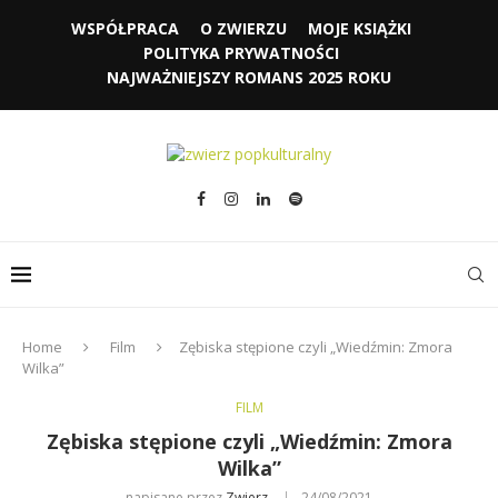
WSPÓŁPRACA
O ZWIERZU
MOJE KSIĄŻKI
POLITYKA PRYWATNOŚCI
NAJWAŻNIEJSZY ROMANS 2025 ROKU
Home
Film
Zębiska stępione czyli „Wiedźmin: Zmora
Wilka”
FILM
Zębiska stępione czyli „Wiedźmin: Zmora
Wilka”
napisane przez
Zwierz
24/08/2021