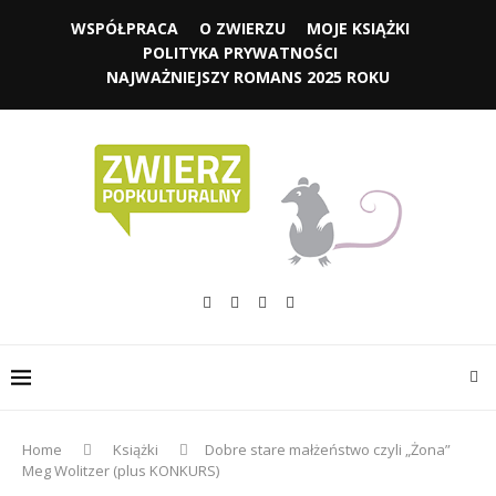
WSPÓŁPRACA
O ZWIERZU
MOJE KSIĄŻKI
POLITYKA PRYWATNOŚCI
NAJWAŻNIEJSZY ROMANS 2025 ROKU
Home
Książki
Dobre stare małżeństwo czyli „Żona”
Meg Wolitzer (plus KONKURS)