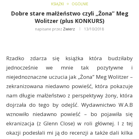
KSIĄŻKI
OGÓLNIE
Dobre stare małżeństwo czyli „Żona” Meg
Wolitzer (plus KONKURS)
napisane przez
Zwierz
13/10/2018
Rzadko zdarza się książka która budziłaby
jednocześnie we mnie tak pozytywne i
niejednoznaczne uczucia jak „Żona” Meg Wolitzer –
zekranizowana niedawno powieść, która pokazuje
nam długie małżeństwo z perspektywy żony, która
dojrzała do tego by odejść. Wydawnictwo W.A.B
wznowiło niedawno powieść – bo pojawiła się
ekranizacja (z Glenn Close) w roli głównej. I z tej
okazji podesłali mi ją do recenzji a także dali kilka