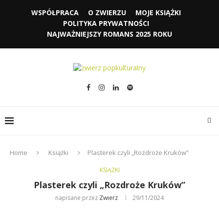
WSPÓŁPRACA
O ZWIERZU
MOJE KSIĄŻKI
POLITYKA PRYWATNOŚCI
NAJWAŻNIEJSZY ROMANS 2025 ROKU
Home
Książki
Plasterek czyli „Rozdroże Kruków”
KSIĄŻKI
Plasterek czyli „Rozdroże Kruków”
napisane przez
Zwierz
29/11/2024