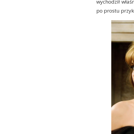
wychodził właś
po prostu przykr