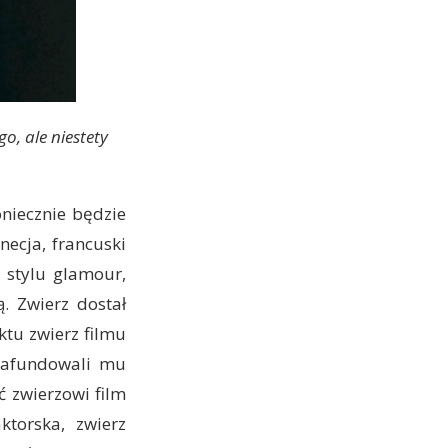
go, ale niestety
koniecznie będzie
necja, francuski
 stylu glamour,
ą. Zwierz dostał
ktu zwierz filmu
e zafundowali mu
ć zwierzowi film
ktorska, zwierz