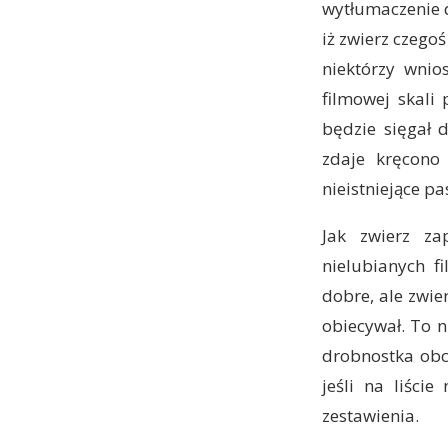
wytłumaczenie d
iż zwierz czegoś
niektórzy wnio
filmowej skali
będzie sięgał 
zdaje kręcono 
nieistniejące p
Jak zwierz za
nielubianych f
dobre, ale zwier
obiecywał. To n
drobnostka obc
jeśli na liści
zestawienia.