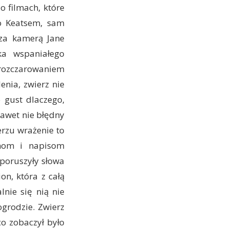
o filmach, które
o Keatsem, sam
 za kamerą Jane
ka wspaniałego
 rozczarowaniem
enia, zwierz nie
 gust dlaczego,
nawet nie błędny
erzu wrażenie to
enom i napisom
 poruszyły słowa
on, która z całą
lnie się nią nie
ogrodzie. Zwierz
co zobaczył było