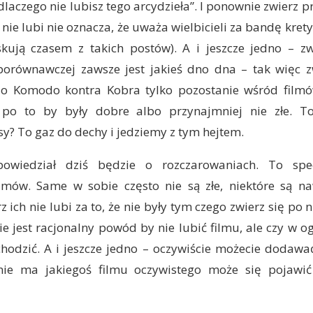
laczego nie lubisz tego arcydzieła”. I ponownie zwierz p
 nie lubi nie oznacza, że uważa wielbicieli za bandę kret
skują czasem z takich postów). A i jeszcze jedno – zw
 porównawczej zawsze jest jakieś dno dna – tak więc zw
do Komodo kontra Kobra tylko pozostanie wśród filmów
po to by były dobre albo przynajmniej nie złe. To
asy? To gaz do dechy i jedziemy z tym hejtem.
powiedział dziś będzie o rozczarowaniach. To spec
ilmów. Same w sobie często nie są złe, niektóre są n
z ich nie lubi za to, że nie były tym czego zwierz się po 
ie jest racjonalny powód by nie lubić filmu, ale czy w o
hodzić. A i jeszcze jedno – oczywiście możecie dodawać
e nie ma jakiegoś filmu oczywistego może się pojawić