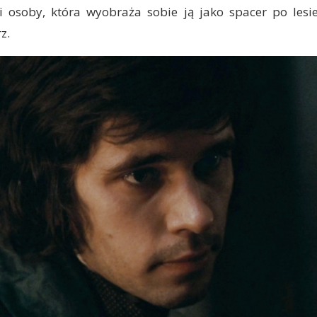
i osoby, która wyobraża sobie ją jako spacer po lesie.
z.