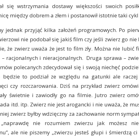
ał się wstrzymania dostawy większości swoich posił
nicę między dobrem a złem i postanowił istotnie taki cykl
 jednak przyjąć kilka założeń programowych. Po pierws
zwierzowi nie podobał się jakiś film czy jeśli zwierz go nie
e, że zwierz uważa że jest to film zły. Można nie lubić
– racjonalnych i nieracjonalnych. Druga sprawa – zwie
mów polecanych zdecydował się i swoją niechęć podziel
będzie to podział ze względu na gatunki ale racze
hęci czy rozczarowania. Dziś na przykład zwierz omówi 
ły świetnie i zawiodły go na filmie. Jutro zwierz omó
a itd. itp. Zwierz nie jest arogancki i nie uważa, że mu
niej zwierz byłby wdzięczny za zachowanie norm sympat
y „naprawdę nie rozumiem zwierzu jak możesz nie
u”, ale nie piszemy „zwierzu jesteś głupi i śmierdzą ci