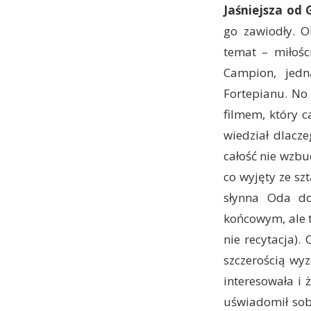
Jaśniejsza od
go zawiodły. 
temat – miłośc
Campion, jedn
Fortepianu. No
filmem, który c
wiedział dlacz
całość nie wzbu
co wyjęty ze sz
słynna Oda do
końcowym, ale t
nie recytacja).
szczerością wyz
interesowała i 
uświadomił sobi