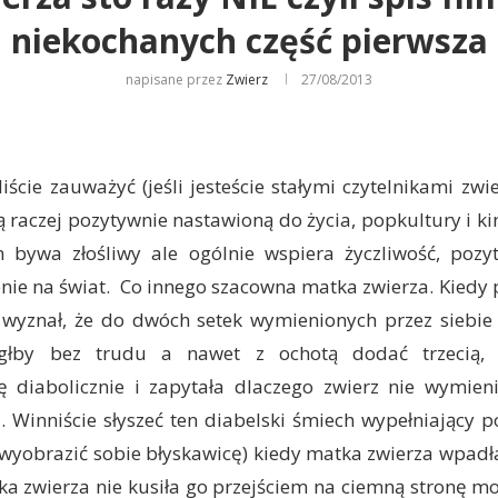
niekochanych część pierwsza
napisane przez
Zwierz
27/08/2013
iście zauważyć (jeśli jesteście stałymi czytelnikami zwi
tą raczej pozytywnie nastawioną do życia, popkultury i k
bywa złośliwy ale ogólnie wspiera życzliwość, pozy
nie na świat. Co innego szacowna matka zwierza. Kiedy 
wyznał, że do dwóch setek wymienionych przez siebie
głby bez trudu a nawet z ochotą dodać trzecią,
ę diabolicznie i zapytała dlaczego zwierz nie wymien
i. Winniście słyszeć ten diabelski śmiech wypełniający 
i wyobrazić sobie błyskawicę) kiedy matka zwierza wpadł
a zwierza nie kusiła go przejściem na ciemną stronę mo