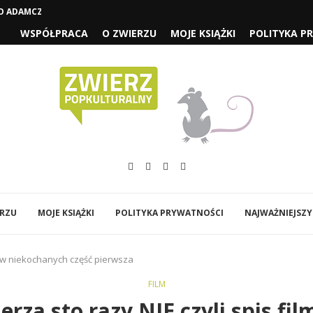
 ADAMCZYCHY CZYLI „1670” SEZON...
WSPÓŁPRACA
O ZWIERZU
MOJE KSIĄŻKI
POLITYKA P
ERZU
MOJE KSIĄŻKI
POLITYKA PRYWATNOŚCI
NAJWAŻNIEJSZY
lmów niekochanych część pierwsza
FILM
erza sto razy NIE czyli spis fi