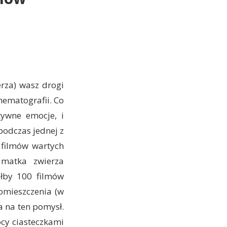
erza) wasz drogi
inematografii. Co
tywne emocje, i
podczas jednej z
 filmów wartych
 matka zwierza
iłby 100 filmów
pomieszczenia (w
a na ten pomysł.
cy ciasteczkami