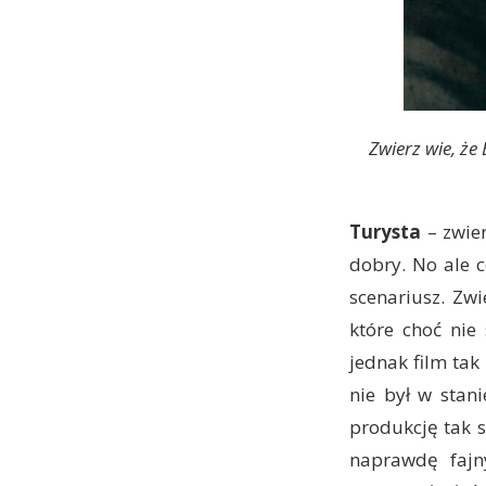
Zwierz wie, że 
Turysta
– zwie
dobry. No ale c
scenariusz. Zw
które choć nie 
jednak film tak
nie był w stani
produkcję tak s
naprawdę fajny