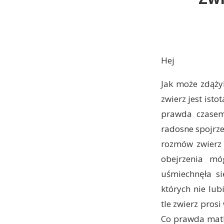
Hej
Jak może zdążyl
zwierz jest isto
prawda czasem 
radosne spojrze
rozmów zwierz 
obejrzenia mó
uśmiechnęła si
których nie lub
tle zwierz pros
Co prawda matk