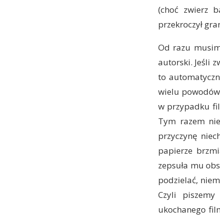
(choć zwierz b
przekroczył gra
Od razu musimy
autorski. Jeśli 
to automatyczni
wielu powodów 
w przypadku fil
Tym razem nie 
przyczynę niec
papierze brzmia
zepsuła mu obsad
podzielać, niem
Czyli piszem
ukochanego film