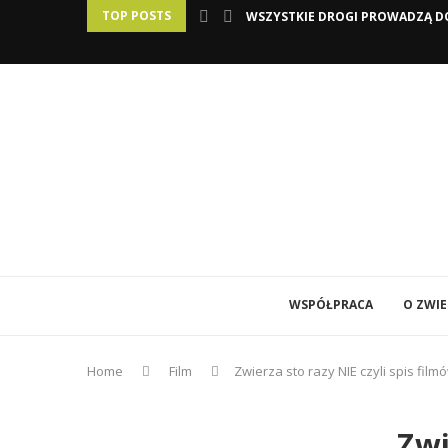
TOP POSTS
WSZYSTKIE DROGI PROWADZĄ DO
WSPÓŁPRACA
O ZWI
Home
Film
Zwierza sto razy NIE czyli spis fi
Zwi