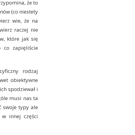
rzypomina, że to
ynów (co niestety
ierz wie, że na
ierz raczej nie
, które jak się
 co zapięliście
yficzny rodzaj
awet obiektywne
nich spodziewał i
góle musi nas ta
 swoje typy ale
 w innej części