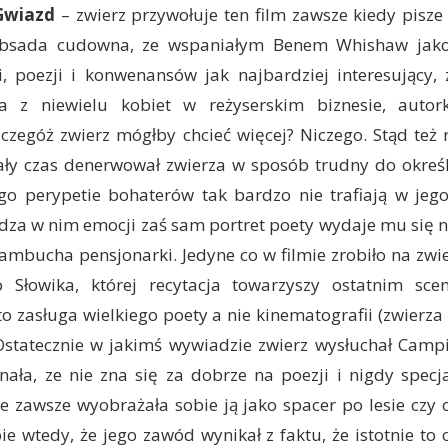
 Gwiazd
– zwierz przywołuje ten film zawsze kiedy pisze 
Obsada cudowna, ze wspaniałym Benem Whishaw jak
i, poezji i konwenansów jak najbardziej interesujący,
a z niewielu kobiet w reżyserskim biznesie, autor
 czegóż zwierz mógłby chcieć więcej? Niczego. Stąd też
ały czas denerwował zwierza w sposób trudny do określ
ego perypetie bohaterów tak bardzo nie trafiają w jego
dza w nim emocji zaś sam portret poety wydaje mu się 
tambucha pensjonarki. Jedyne co w filmie zrobiło na zwi
 Słowika, której recytacja towarzyszy ostatnim sc
o zasługa wielkiego poety a nie kinematografii (zwierza
 Ostatecznie w jakimś wywiadzie zwierz wysłuchał Campi
nała, ze nie zna się za dobrze na poezji i nigdy specja
że zawsze wyobrażała sobie ją jako spacer po lesie czy 
e wtedy, że jego zawód wynikał z faktu, że istotnie to 