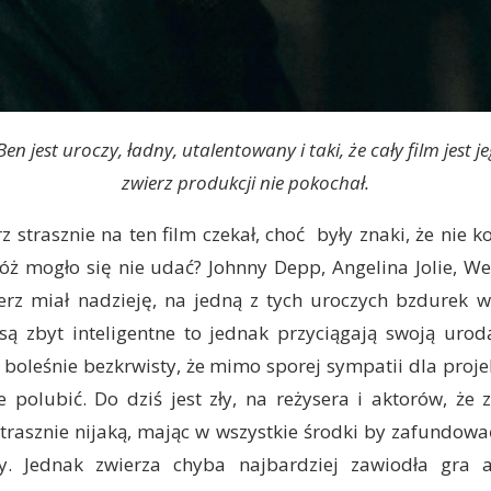
Ben jest uroczy, ładny, utalentowany i taki, że cały film jest je
zwierz produkcji nie pokochał.
rz strasznie na ten film czekał, choć były znaki, że nie 
óż mogło się nie udać? Johnny Depp, Angelina Jolie, We
ierz miał nadzieję, na jedną z tych uroczych bzdurek w
są zbyt inteligentne to jednak przyciągają swoją urod
 boleśnie bezkrwisty, że mimo sporej sympatii dla proje
e polubić. Do dziś jest zły, na reżysera i aktorów, ż
trasznie nijaką, mając w wszystkie środki by zafundowa
. Jednak zwierza chyba najbardziej zawiodła gra a