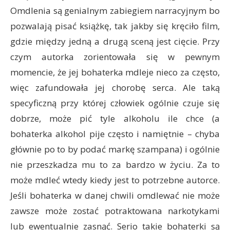
Omdlenia są genialnym zabiegiem narracyjnym bo
pozwalają pisać książkę, tak jakby się kręciło film,
gdzie między jedną a drugą sceną jest cięcie. Przy
czym autorka zorientowała się w pewnym
momencie, że jej bohaterka mdleje nieco za często,
więc zafundowała jej chorobę serca. Ale taką
specyficzną przy której człowiek ogólnie czuje się
dobrze, może pić tyle alkoholu ile chce (a
bohaterka alkohol pije często i namiętnie – chyba
głównie po to by podać markę szampana) i ogólnie
nie przeszkadza mu to za bardzo w życiu. Za to
może mdleć wtedy kiedy jest to potrzebne autorce.
Jeśli bohaterka w danej chwili omdlewać nie może
zawsze może zostać potraktowana narkotykami
lub ewentualnie zasnąć. Serio takie bohaterki są