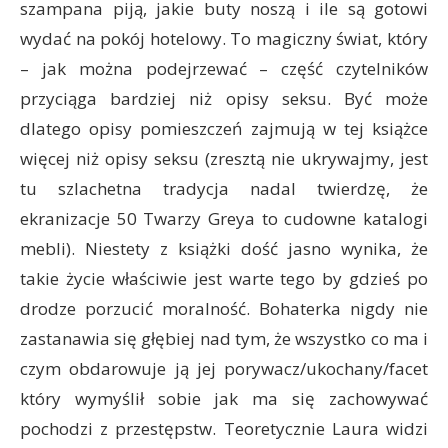
szampana piją, jakie buty noszą i ile są gotowi
wydać na pokój hotelowy. To magiczny świat, który
– jak można podejrzewać – część czytelników
przyciąga bardziej niż opisy seksu. Być może
dlatego opisy pomieszczeń zajmują w tej książce
więcej niż opisy seksu (zresztą nie ukrywajmy, jest
tu szlachetna tradycja nadal twierdzę, że
ekranizacje 50 Twarzy Greya to cudowne katalogi
mebli). Niestety z książki dość jasno wynika, że
takie życie właściwie jest warte tego by gdzieś po
drodze porzucić moralność. Bohaterka nigdy nie
zastanawia się głębiej nad tym, że wszystko co ma i
czym obdarowuje ją jej porywacz/ukochany/facet
który wymyślił sobie jak ma się zachowywać
pochodzi z przestępstw. Teoretycznie Laura widzi