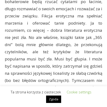
bohaterowie będą rzucać cytatami po łacinie,
długo rozmawiać o swoich emocjach i rozważać za i
przeciw związku. Fikcja erotyczna ma spełniać
marzenia i oferować tanie podniety. Ja to
rozumiem, co więcej – dobra literatura erotyczna
nie jest zła. No ale właśnie, książki takie jak „365
dni” bolą mnie głównie dlatego, że przekonują
czytelników, ale też krytyków że literatura
popularna musi być zła. Musi być głupia. I może
być napisana w sposób, który zatrzymał się gdzieś
na sprawności językowej licealisty ze słabą czwórką
(bo bez błędów ortograficznych). Tymczasem nie
chodzi o to by takie powieści od razu okazywały się
Ta strona korzysta z ciasteczek
Cookie settings
wybitnymi dziełami. Ale niechże będą chociaż
Zgoda
niezłe. Średnie. Poprawne. Niech bohaterka będzie