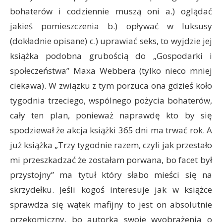
bohaterów i codziennie muszą oni a.) oglądać
jakieś pomieszczenia b.) opływać w luksusy
(dokładnie opisane) c.) uprawiać seks, to wyjdzie jej
książka podobna grubością do „Gospodarki i
społeczeństwa” Maxa Webbera (tylko nieco mniej
ciekawa). W związku z tym porzuca ona gdzieś koło
tygodnia trzeciego, wspólnego pożycia bohaterów,
cały ten plan, ponieważ naprawdę kto by się
spodziewał że akcja książki 365 dni ma trwać rok. A
już książka „Trzy tygodnie razem, czyli jak przestało
mi przeszkadzać że zostałam porwana, bo facet był
przystojny” ma tytuł który słabo mieści się na
skrzydełku. Jeśli kogoś interesuje jak w książce
sprawdza się wątek mafijny to jest on absolutnie
przekomiczny, bo autorka swoje wyobrażenia o