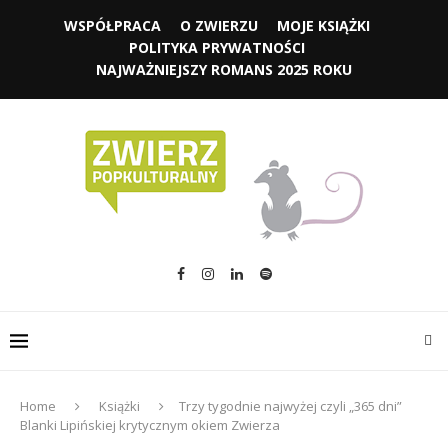
WSPÓŁPRACA
O ZWIERZU
MOJE KSIĄŻKI
POLITYKA PRYWATNOŚCI
NAJWAŻNIEJSZY ROMANS 2025 ROKU
Home
Książki
Trzy tygodnie najwyżej czyli „365 dni”
Blanki Lipińskiej krytycznym okiem Zwierza