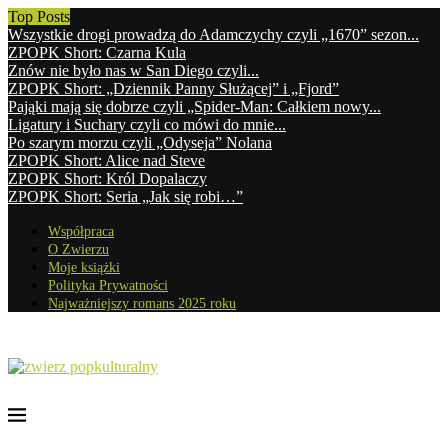
Top Posts
Wszystkie drogi prowadzą do Adamczychy czyli „1670” sezon...
ZPOPK Short: Czarna Kula
Znów nie było nas w San Diego czyli...
ZPOPK Short: „Dziennik Panny Służącej” i „Fjord”
Pająki mają się dobrze czyli „Spider-Man: Całkiem nowy...
Ligatury i Suchary czyli co mówi do mnie...
Po szarym morzu czyli „Odyseja” Nolana
ZPOPK Short: Alice nad Steve
ZPOPK Short: Król Dopalaczy
ZPOPK Short: Seria „Jak się robi…”
Współpraca
O Zwierzu
Moje książki
Polityka Prywatności
Najważniejszy romans 2025 roku