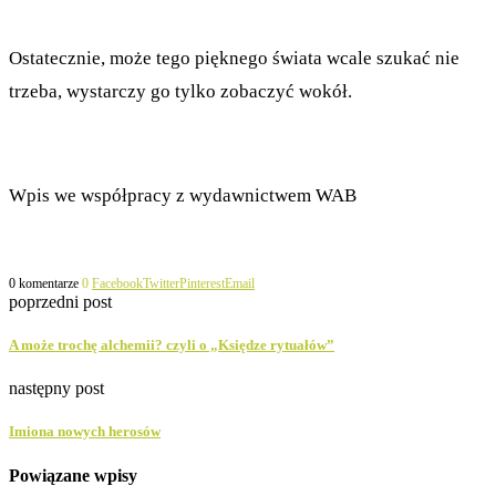
Ostatecznie, może tego pięknego świata wcale szukać nie
trzeba, wystarczy go tylko zobaczyć wokół.
Wpis we współpracy z wydawnictwem WAB
0 komentarze
0
Facebook
Twitter
Pinterest
Email
poprzedni post
A może trochę alchemii? czyli o „Księdze rytuałów”
następny post
Imiona nowych herosów
Powiązane wpisy