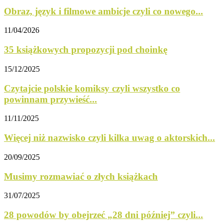
Obraz, język i filmowe ambicje czyli co nowego...
11/04/2026
35 książkowych propozycji pod choinkę
15/12/2025
Czytajcie polskie komiksy czyli wszystko co
powinnam przywieść...
11/11/2025
Więcej niż nazwisko czyli kilka uwag o aktorskich...
20/09/2025
Musimy rozmawiać o złych książkach
31/07/2025
28 powodów by obejrzeć „28 dni później” czyli...