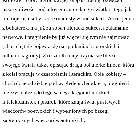
Królowej”) dorzuca do swojej książki trochę rozważań i
uszczypliwości pod adresem autorskiego światka i tego jak
traktuje się osoby, które odniosły w nim sukces. Alice, jedna
z bohaterek, ma już za sobą i literacki sukces, i załamanie
nerwowe, i pragnienie by już więcej się tym nie zajmować
(choć chętnie pojawia się na spotkaniach autorskich i
odbiera nagrody). Z resztą Rooney trzyma się blisko
swojego świata także opisując drugą bohaterkę Eileen, która
z kolei pracuje w czasopiśmie literackim. Obie kobiety –
choć różne od siebie pod względem charakteru, pragnień i
przeżyć należą do tego samego kręgu irlandzkich
intelektualistek i pisarek, które znają świat pustawych
wieczorów poetyckich i wypełnionych po brzegi
zagranicznych wieczorów autorskich.