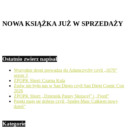
NOWA KSIĄŻKA JUŻ W SPRZEDAŻY
Ostatnio zwierz napisał
Wszystkie drogi prowadzą do Adamczychy czyli „1670”
sezon 3
ZPOPK Short: Czarna Kula
Znów nie było nas w San Diego czyli San Diegi Comic Con
2026
ZPOPK Short: „Dziennik Panny Służącej” i „Fjord”
Pająki mają się dobrze czyli „Spider-Man: Całkiem nowy
dzień”
Kategorie