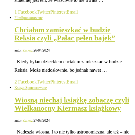
stuletniej jest ten, że właściwie to nie trwała …
1
Facebook
Twitter
Pinterest
Email
Film
Sponsorowane
Chciałam zamieszkać w budzie
Reksia czyli „Pałac pełen bajek”
autor
Zwierz
26/04/2024
Kiedy byłam dzieckiem chciałam zamieszkać w budzie
Reksia. Może niedosłownie, bo jednak nawet …
2
Facebook
Twitter
Pinterest
Email
Książki
Sponsorowane
Wiosną niechaj książkę zobaczę czyli
Wielkanocny Kiermasz książkowy
autor
Zwierz
27/03/2024
Nadeszła wiosna. I to nie tylko astronomiczna, ale też – nie