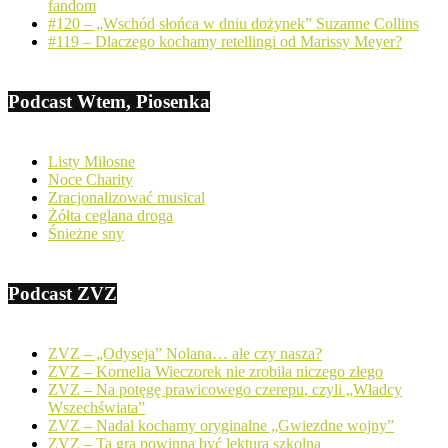
fandom
#120 – „Wschód słońca w dniu dożynek” Suzanne Collins
#119 – Dlaczego kochamy retellingi od Marissy Meyer?
Podcast Wtem, Piosenka
Listy Miłosne
Noce Charity
Zracjonalizować musical
Żółta ceglana droga
Śnieżne sny
Podcast ZVZ
ZVZ – „Odyseja” Nolana… ale czy nasza?
ZVZ – Kornelia Wieczorek nie zrobiła niczego złego
ZVZ – Na potęgę prawicowego czerepu, czyli „Władcy
Wszechświata”
ZVZ – Nadal kochamy oryginalne „Gwiezdne wojny”
ZVZ – Ta gra powinna być lekturą szkolną