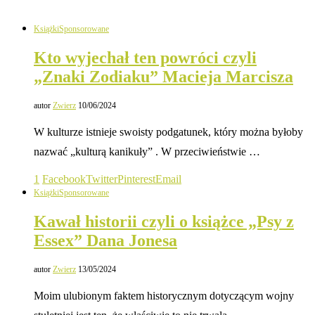
Książki
Sponsorowane
Kto wyjechał ten powróci czyli
„Znaki Zodiaku” Macieja Marcisza
autor
Zwierz
10/06/2024
W kulturze istnieje swoisty podgatunek, który można byłoby
nazwać „kulturą kanikuły” . W przeciwieństwie …
1
Facebook
Twitter
Pinterest
Email
Książki
Sponsorowane
Kawał historii czyli o książce „Psy z
Essex” Dana Jonesa
autor
Zwierz
13/05/2024
Moim ulubionym faktem historycznym dotyczącym wojny