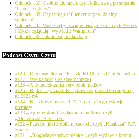
Odcinek 139: Osobno ale razem czyli kilka uwag po streamie
"Cancer Fighters"
Odcinek 138: Czy istnieje influencer odpowidzialny
społecznie
Odcinek 137: Wasze zęby tkwią w naszym sercu czyli Zwierz
i Mysza oglądają "Wywiad z Wampirem"
Odcinek 136: Jak oni się nie kochają
Podcast Czytu Czytu
#128 – Romanse idealne? Książki KJ Charles i Cat Sebastian
#127 – Wielka porcja książek z torebki
#126 – Antyintelektualizm ery book mediów
#125 – Będzie się działo! Książkowe zapowiedzi i prognozy
na 2026 rok
#124 – Książkowy przegląd 2025 roku: afery, dyskusje i
premiery
#123 – Zgubne skutki wydawania fanfików, czyli
„Alchemised” SenLinYu
#122 – Patrzcie, jaki zrobiłam research, czyli „Katabaza” R.F.
Kuang
#121 – „Błogosławieństwo niebios”, czyli wydawca kontra