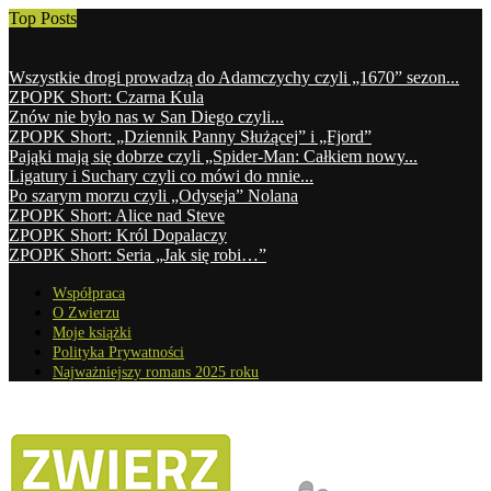
Top Posts
Wszystkie drogi prowadzą do Adamczychy czyli „1670” sezon...
ZPOPK Short: Czarna Kula
Znów nie było nas w San Diego czyli...
ZPOPK Short: „Dziennik Panny Służącej” i „Fjord”
Pająki mają się dobrze czyli „Spider-Man: Całkiem nowy...
Ligatury i Suchary czyli co mówi do mnie...
Po szarym morzu czyli „Odyseja” Nolana
ZPOPK Short: Alice nad Steve
ZPOPK Short: Król Dopalaczy
ZPOPK Short: Seria „Jak się robi…”
Współpraca
O Zwierzu
Moje książki
Polityka Prywatności
Najważniejszy romans 2025 roku