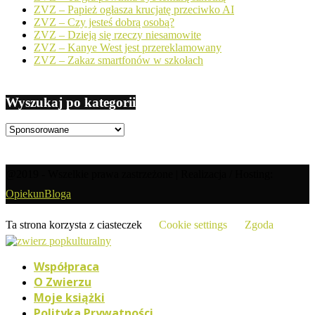
ZVZ – Papież ogłasza krucjatę przeciwko AI
ZVZ – Czy jesteś dobrą osobą?
ZVZ – Dzieją się rzeczy niesamowite
ZVZ – Kanye West jest przereklamowany
ZVZ – Zakaz smartfonów w szkołach
Wyszukaj po kategorii
Wyszukaj
po
kategorii
@2019 - Wszelkie prawa zastrzeżone | Realizacja / Hosting:
OpiekunBloga
Ta strona korzysta z ciasteczek
Cookie settings
Zgoda
Współpraca
O Zwierzu
Moje książki
Polityka Prywatności