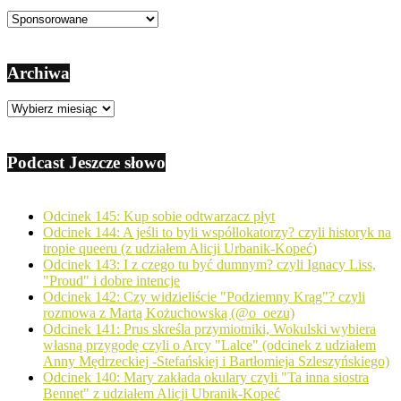
Kategorie
Archiwa
Archiwa
Podcast Jeszcze słowo
Odcinek 145: Kup sobie odtwarzacz płyt
Odcinek 144: A jeśli to byli współlokatorzy? czyli historyk na
tropie queeru (z udziałem Alicji Urbanik-Kopeć)
Odcinek 143: I z czego tu być dumnym? czyli Ignacy Liss,
"Proud" i dobre intencje
Odcinek 142: Czy widzieliście "Podziemny Krąg"? czyli
rozmowa z Martą Kożuchowską (@o_oezu)
Odcinek 141: Prus skreśla przymiotniki, Wokulski wybiera
własną przygodę czyli o Arcy "Lalce" (odcinek z udziałem
Anny Mędrzeckiej -Stefańskiej i Bartłomieja Szleszyńskiego)
Odcinek 140: Mary zakłada okulary czyli "Ta inna siostra
Bennet" z udziałem Alicji Ubranik-Kopeć