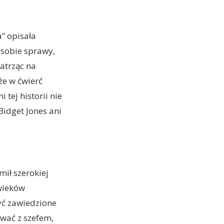
” opisała
 sobie sprawy,
Patrząc na
że w ćwierć
 tej historii nie
Bidget Jones ani
mił szerokiej
 wieków
yć zawiedzione
wać z szefem,