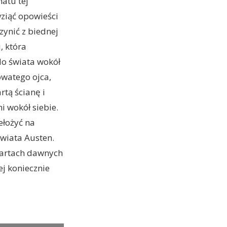
matu tej
wziąć opowieści
zynić z biednej
, która
do świata wokół
owatego ojca,
rtą ścianę i
i wokół siebie.
ełożyć na
świata Austen.
kartach dawnych
ej koniecznie
akota Johnson as