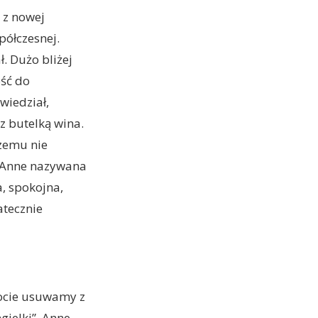
 z nowej
półczesnej.
. Dużo bliżej
ość do
wiedział,
z butelką wina.
czemu nie
ej Anne nazywana
a, spokojna,
atecznie
tocie usuwamy z
gielki”. Anne