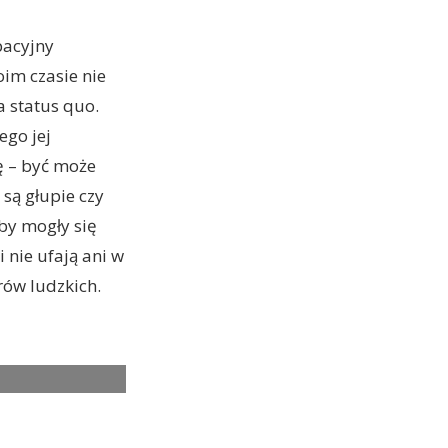
pacyjny
oim czasie nie
 status quo.
ego jej
ę – być może
 są głupie czy
by mogły się
 nie ufają ani w
rów ludzkich.
 Yolanda Kettle as