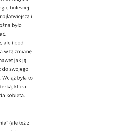
go, bolesnej
najłatwiejszą i
ożna było
ać.
, ale i pod
ła w tą zmianę
nawet jak ją
z do swojego
 Wciąż była to
erką, która
da kobieta.
ia” (ale też z