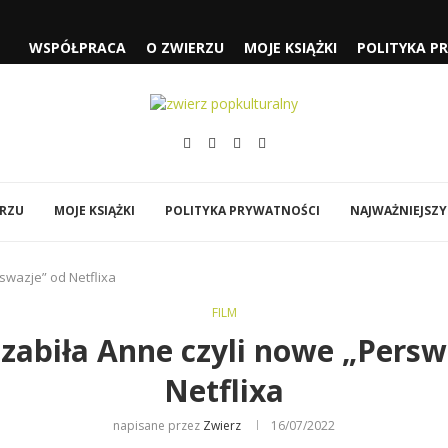
WSPÓŁPRACA
O ZWIERZU
MOJE KSIĄŻKI
POLITYKA P
 CZYLI...
SŁUŻĄCEJ” I „FJORD”
„SPIDER-MAN: CAŁKIEM NOWY...
ÓWI DO MNIE...
EJA” NOLANA
Y
BI…”
ERZU
MOJE KSIĄŻKI
POLITYKA PRYWATNOŚCI
NAJWAŻNIEJSZY
swazje” od Netflixa
FILM
 zabiła Anne czyli nowe „Persw
Netflixa
napisane przez
Zwierz
16/07/2022