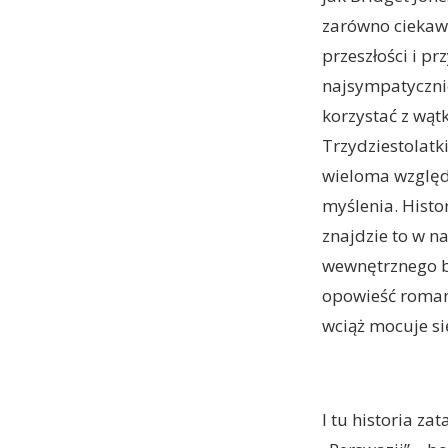
zarówno ciekaw
przeszłości i pr
najsympatyczni
korzystać z wątk
Trzydziestolatki
wieloma względa
myślenia. Histor
znajdzie to w n
wewnętrznego bó
opowieść romant
wciąż mocuje si
I tu historia za