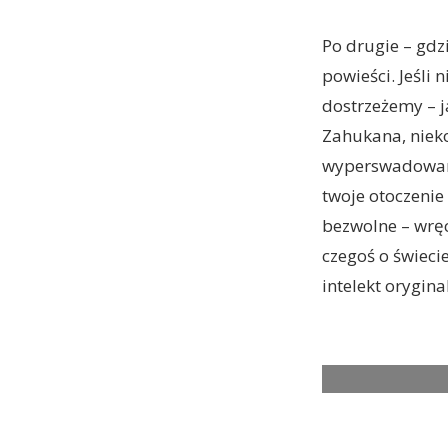
Po drugie – gd
powieści. Jeśli
dostrzeżemy – 
Zahukana, nieko
wyperswadowano
twoje otoczenie 
bezwolne – wręc
czegoś o świeci
intelekt orygin
Persuasion. (L to