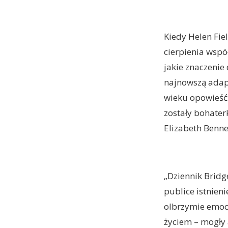
Kiedy Helen Fie
cierpienia wspó
jakie znaczenie
najnowszą adapt
wieku opowieść o
zostały bohater
Elizabeth Benne
„Dziennik Bridg
publice istnien
olbrzymie emocj
życiem – mogły