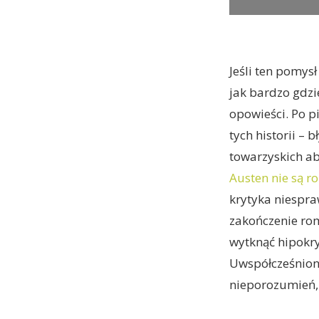
Jeśli ten pomys
jak bardzo gdzi
opowieści. Po p
tych historii –
towarzyskich a
Austen nie są 
krytyka niespra
zakończenie ro
wytknąć hipokry
Uwspółcześniona
nieporozumień, 