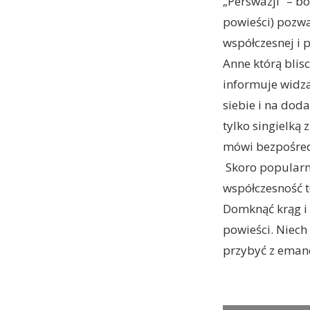
„Perswazji” – b
powieści) pozwa
współczesnej i 
Anne którą blis
informuje widza
siebie i na dod
tylko singielką
mówi bezpośredn
Skoro popularne
współczesność t
Domknąć krąg i 
powieści. Niech
przybyć z eman
Persuasion. (L 