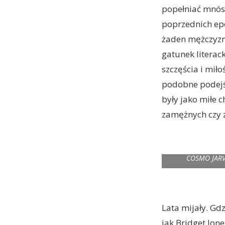
popełniać mnós
poprzednich epo
żaden mężczyzna
gatunek literack
szczęścia i mił
podobne podejśc
były jako miłe 
zamężnych czy 
COSMO JARVI
Lata mijały. Gd
jak Bridget Jon