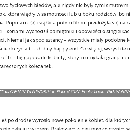
two życiowych błędów, ale nigdy nie były tymi smutnymi
k, które więdły w samotności lub u boku rodziców, bo ni
. Popularność książki a potem filmu, przełożyła się na 
i – seriami wychodził pamiętniki i opowieści o singielkac
ości. Niemal jak spod sztancy – wszystkie miały podobne 
ie do życia i podobny happy end. Co więcej, wszystkie 
choć trochę gapowate kobiety, którym umykała gracja i ur
zaręczonych koleżanek.
S as CAPTAIN WENTWORTH in PERSUASION. Photo Credit: Nick Wall/Ne
zieś po drodze wyrosło nowe pokolenie kobiet, dla któryc
es nie była już wzorem. Brakowało w niej tego co czyniło 