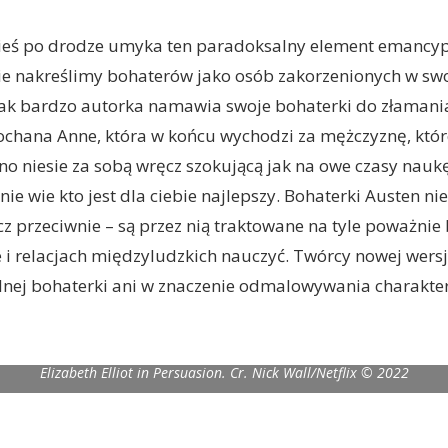
zieś po drodze umyka ten paradoksalny element emancy
 nie nakreślimy bohaterów jako osób zakorzenionych w sw
jak bardzo autorka namawia swoje bohaterki do złamania
chana Anne, która w końcu wychodzi za mężczyznę, któr
 niesie za sobą wręcz szokującą jak na owe czasy nauk
nie wie kto jest dla ciebie najlepszy. Bohaterki Austen nie
z przeciwnie – są przez nią traktowane na tyle poważnie 
e i relacjach międzyludzkich nauczyć. Twórcy nowej wersji
alnej bohaterki ani w znaczenie odmalowywania charakte
 R) Dakota Johnson as Anne Elliot, Richard E. Grant as Sir Walter Elliot,
Elizabeth Elliot in Persuasion. Cr. Nick Wall/Netflix © 2022