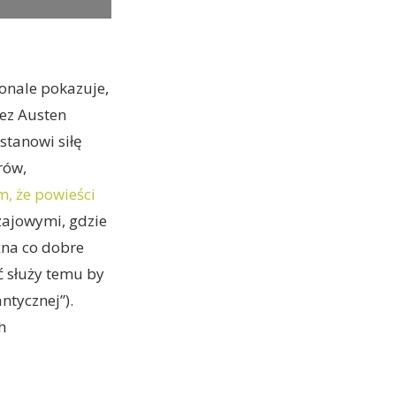
konale pokazuje,
zez Austen
stanowi siłę
rów,
m, że powieści
zajowymi, gdzie
żna co dobre
 służy temu by
ntycznej”).
h