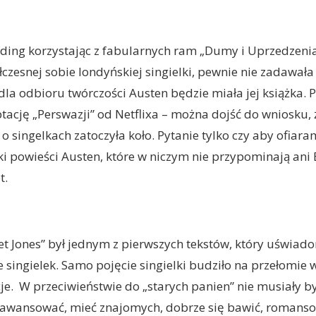
lding korzystając z fabularnych ram „Dumy i Uprzedzenia
łczesnej sobie londyńskiej singielki, pewnie nie zadawała
 dla odbioru twórczości Austen będzie miała jej książka. 
ację „Perswazji” od Netflixa – można dojść do wniosku, 
 singelkach zatoczyła koło. Pytanie tylko czy aby ofiarami
ki powieści Austen, które w niczym nie przypominają ani 
t.
et Jones” był jednym z pierwszych tekstów, który uświado
ie singielek. Samo pojęcie singielki budziło na przełomie
e. W przeciwieństwie do „starych panien” nie musiały b
 awansować, mieć znajomych, dobrze się bawić, romanso