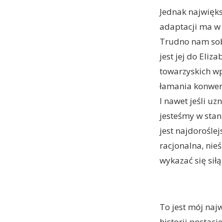
Jednak najwięk
adaptacji ma w 
Trudno nam sobi
jest jej do Eliz
towarzyskich wp
łamania konwena
I nawet jeśli u
jesteśmy w stan
jest najdorośle
racjonalna, nieś
wykazać się siłą
To jest mój naj
historii postaci