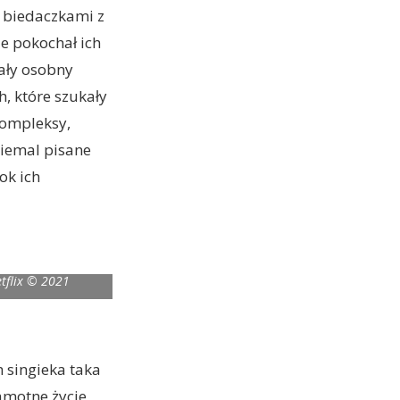
 biedaczkami z
e pokochał ich
cały osobny
h, które szukały
kompleksy,
niemal pisane
ok ich
tflix © 2021
h singieka taka
samotne życie