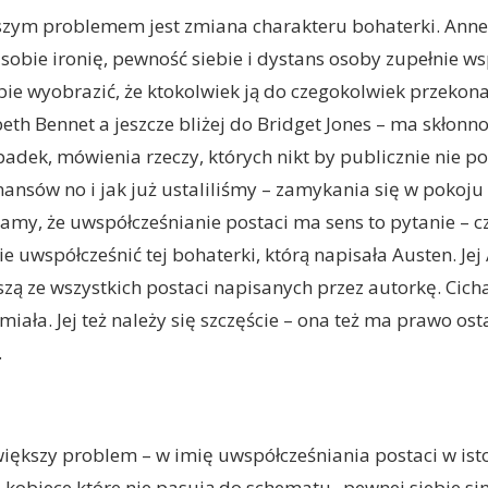
szym problemem jest zmiana charakteru bohaterki. Anne
sobie ironię, pewność siebie i dystans osoby zupełnie ws
e wyobrazić, że ktokolwiek ją do czegokolwiek przekonał
abeth Bennet a jeszcze bliżej do Bridget Jones – ma skłonn
adek, mówienia rzeczy, których nikt by publicznie nie po
nsów no i jak już ustaliliśmy – zamykania się w pokoju 
znamy, że uwspółcześnianie postaci ma sens to pytanie – 
ie uwspółcześnić tej bohaterki, którą napisała Austen. J
jszą ze wszystkich postaci napisanych przez autorkę. Cich
miała. Jej też należy się szczęście – ona też ma prawo ost
.
większy problem – w imię uwspółcześniania postaci w is
e kobiece które nie pasują do schematu „pewnej siebie sin