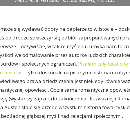
Anne Elliot in Persuasion. Cr. Nick Wall/Netflix © 2022
ł może się wydawać dobry na papierze to w istocie – dos
eś po drodze spłaszczył się odbiór zaproponowanych pr
ierwsze – oczywiście, w takim myśleniu umyka nam to co 
 błyskotliwe odmalowanie przez autorkę ludzkich charakte
bsurdów i społecznych ograniczeń.
Pisałam cały tekst o ty
romansami –
tylko doskonale napisanymi historiami obyc
wiedliwego prawa dziedziczenia jest niekiedy równie wa
mantycznej opowieści. Gdzie sama romantyczna opowieść
zję (wystarczy zajrzeć do zakończenia „Rozważnej i Roma
 Austen staje się przede wszystkim historią towarzyskic
bez żadnej głębszej myśli nad relacjami społecznymi.