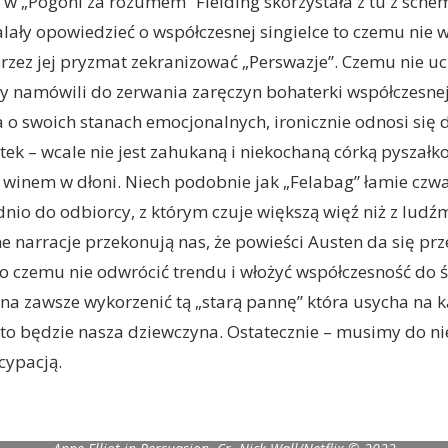
o w „Pogoni za rozumem” Fielding skorzystała z tu z sche
lały opowiedzieć o współczesnej singielce to czemu nie 
przez jej pryzmat zekranizować „Perswazje”. Czemu nie uc
cy namówili do zerwania zaręczyn bohaterki współczesnej
 o swoich stanach emocjonalnych, ironicznie odnosi się 
atek – wcale nie jest zahukaną i niekochaną córką pyszałk
 z winem w dłoni. Niech podobnie jak „Felabag” łamie czwa
io do odbiorcy, z którym czuje większą więź niż z ludźm
 narracje przekonują nas, że powieści Austen da się prz
o czemu nie odwrócić trendu i włożyć współczesność do 
na zawsze wykorzenić tą „starą pannę” która usycha na 
 to będzie nasza dziewczyna. Ostatecznie – musimy do ni
cypacją.
to R) Hardy Yusuf as Charles Musgrove, Jake Siame as James Musgrove, D