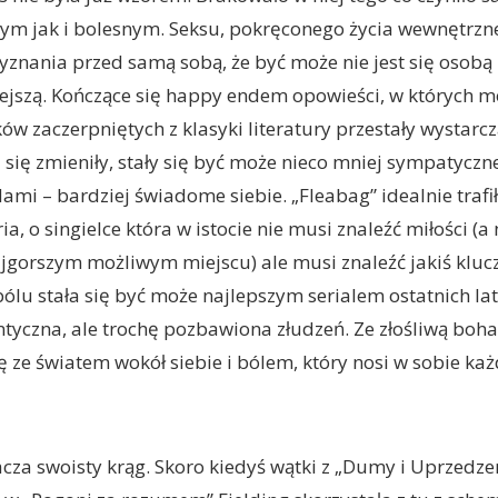
ym jak i bolesnym. Seksu, pokręconego życia wewnętrzne
zyznania przed samą sobą, że być może nie jest się osobą 
ejszą. Kończące się happy endem opowieści, w których m
ów zaczerpniętych z klasyki literatury przestały wystarcz
 się zmieniły, stały się być może nieco mniej sympatyczne
mi – bardziej świadome siebie. „Fleabag” idealnie trafi
ia, o singielce która w istocie nie musi znaleźć miłości (a 
ajgorszym możliwym miejscu) ale musi znaleźć jakiś kluc
lu stała się być może najlepszym serialem ostatnich lat.
yczna, ale trochę pozbawiona złudzeń. Ze złośliwą bohat
ę ze światem wokół siebie i bólem, który nosi w sobie każ
tacza swoisty krąg. Skoro kiedyś wątki z „Dumy i Uprzedzen