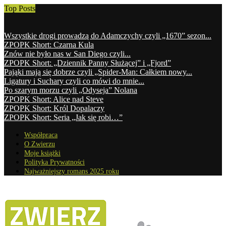
Top Posts
Wszystkie drogi prowadzą do Adamczychy czyli „1670” sezon...
ZPOPK Short: Czarna Kula
Znów nie było nas w San Diego czyli...
ZPOPK Short: „Dziennik Panny Służącej” i „Fjord”
Pająki mają się dobrze czyli „Spider-Man: Całkiem nowy...
Ligatury i Suchary czyli co mówi do mnie...
Po szarym morzu czyli „Odyseja” Nolana
ZPOPK Short: Alice nad Steve
ZPOPK Short: Król Dopalaczy
ZPOPK Short: Seria „Jak się robi…”
Współpraca
O Zwierzu
Moje książki
Polityka Prywatności
Najważniejszy romans 2025 roku