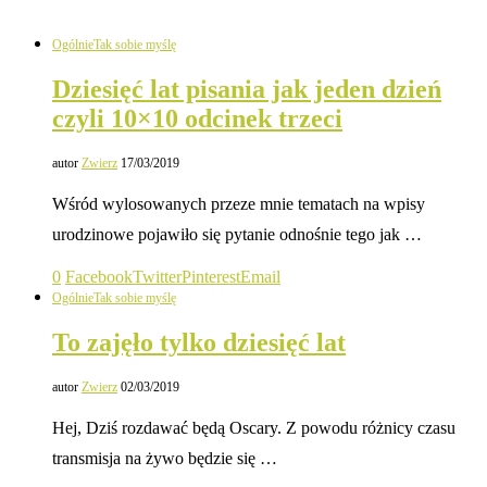
Ogólnie
Tak sobie myślę
Dziesięć lat pisania jak jeden dzień
czyli 10×10 odcinek trzeci
autor
Zwierz
17/03/2019
Wśród wylosowanych przeze mnie tematach na wpisy
urodzinowe pojawiło się pytanie odnośnie tego jak …
0
Facebook
Twitter
Pinterest
Email
Ogólnie
Tak sobie myślę
To zajęło tylko dziesięć lat
autor
Zwierz
02/03/2019
Hej, Dziś rozdawać będą Oscary. Z powodu różnicy czasu
transmisja na żywo będzie się …