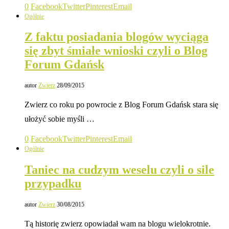
0
Facebook
Twitter
Pinterest
Email
Ogólnie
Z faktu posiadania blogów wyciąga
się zbyt śmiałe wnioski czyli o Blog
Forum Gdańsk
autor
Zwierz
28/09/2015
Zwierz co roku po powrocie z Blog Forum Gdańsk stara się
ułożyć sobie myśli …
0
Facebook
Twitter
Pinterest
Email
Ogólnie
Taniec na cudzym weselu czyli o sile
przypadku
autor
Zwierz
30/08/2015
Tą historię zwierz opowiadał wam na blogu wielokrotnie.