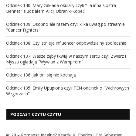
Odcinek 140: Mary zakłada okulary czyli "Ta inna siostra
Bennet" z udziałem Alicji Ubranik-Kopeć
Odcinek 139: Osobno ale razem czyli kilka uwag po streamie
"Cancer Fighters"
Odcinek 138: Czy istnieje influencer odpowidzialny społecznie
Odcinek 137: Wasze zęby tkwią w naszym sercu czyli Zwierz i
Mysza oglądają "Wywiad z Wampirem"
Odcinek 136: Jak oni się nie kochają
Odcinek 135: Emily Upupiona czyli TEN odcinek o "Wichrowych
Wzgórzach"
PODCAST CZYTU CZYTU
#128 – Romanse idealne? Książki KJ Charles i Cat Sebastian