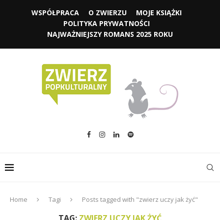
WSPÓŁPRACA
O ZWIERZU
MOJE KSIĄŻKI
POLITYKA PRYWATNOŚCI
NAJWAŻNIEJSZY ROMANS 2025 ROKU
Home
Tagi
Posts tagged with "zwierz uczy jak żyć"
TAG:
ZWIERZ UCZY JAK ŻYĆ