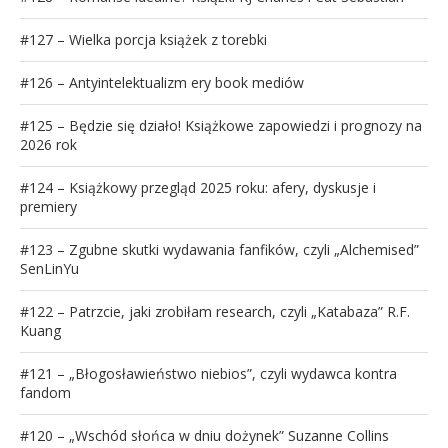
#127 – Wielka porcja książek z torebki
#126 – Antyintelektualizm ery book mediów
#125 – Będzie się działo! Książkowe zapowiedzi i prognozy na
2026 rok
#124 – Książkowy przegląd 2025 roku: afery, dyskusje i
premiery
#123 – Zgubne skutki wydawania fanfików, czyli „Alchemised”
SenLinYu
#122 – Patrzcie, jaki zrobiłam research, czyli „Katabaza” R.F.
Kuang
#121 – „Błogosławieństwo niebios”, czyli wydawca kontra
fandom
#120 – „Wschód słońca w dniu dożynek” Suzanne Collins