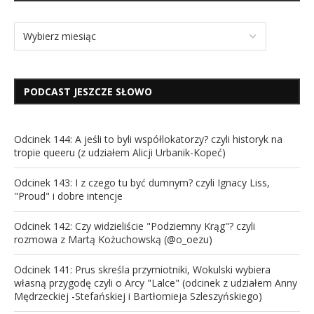
PODCAST JESZCZE SŁOWO
Odcinek 144: A jeśli to byli współlokatorzy? czyli historyk na
tropie queeru (z udziałem Alicji Urbanik-Kopeć)
Odcinek 143: I z czego tu być dumnym? czyli Ignacy Liss,
"Proud" i dobre intencje
Odcinek 142: Czy widzieliście "Podziemny Krąg"? czyli
rozmowa z Martą Kożuchowską (@o_oezu)
Odcinek 141: Prus skreśla przymiotniki, Wokulski wybiera
własną przygodę czyli o Arcy "Lalce" (odcinek z udziałem Anny
Mędrzeckiej -Stefańskiej i Bartłomieja Szleszyńskiego)