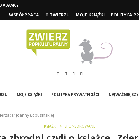
 ADAMCZYCHY CZYLI „1670” SEZON...
WSPÓŁPRACA
O ZWIERZU
MOJE KSIĄŻKI
POLITYKA P
ERZU
MOJE KSIĄŻKI
POLITYKA PRYWATNOŚCI
NAJWAŻNIEJSZY
Zderzacz” Joanny Łopusińskiej
KSIĄŻKI
SPONSOROWANE
a zbrodni czyli o książce „Zde