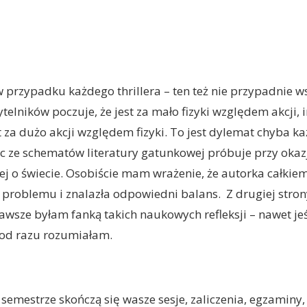
w przypadku każdego thrillera – ten też nie przypadnie 
ytelników poczuje, że jest za mało fizyki względem akcji,
st za dużo akcji względem fizyki. To jest dylemat chyba k
ąc ze schematów literatury gatunkowej próbuje przy okaz
cej o świecie. Osobiście mam wrażenie, że autorka całkiem
 problemu i znalazła odpowiedni balans. Z drugiej stro
zawsze byłam fanką takich naukowych refleksji – nawet jeś
 od razu rozumiałam.
 semestrze skończą się wasze sesje, zaliczenia, egzaminy,