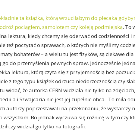
okładnie ta książka, którą wrzuciłabym do plecaka gdyby
podróż pociągiem, samolotem czy koleją podmiejską
. To 
lna lektura, kiedy chcemy się oderwać od codzienności i 
ale też poczytać o sprawach, o których nie myślimy codzi
maty bohaterów – a wielu tu jest fizyków, są ciekawe dla 
 go do przemyślenia pewnych spraw. Jednocześnie jedna
kka lektura, którą czyta się z przyjemnością bez poczucia
ele z tego typu książek odrzuca niedorzecznością czy sł
u widać, że autorka CERN widziała nie tylko na zdęciach, 
pedii a i Szwajcaria nie jest jej zupełnie obca. To miła 
ych autorzy poprzestawali na przekonaniu, że wystarczy mi
 wszystkim. Bo jednak wyczuwa się różnicę w tym czy k
ł czy widział go tylko na fotografii.