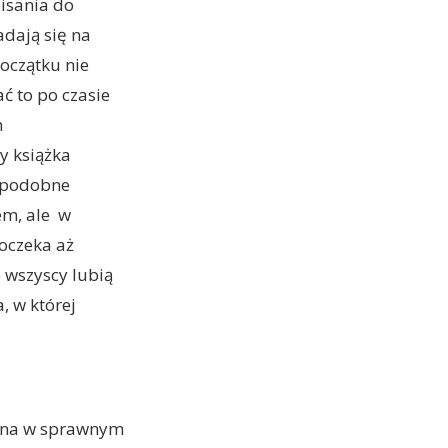
pisania do
adają się na
początku nie
ć to po czasie
h
y książka
m podobne
em, ale w
poczeka aż
e wszyscy lubią
, w której
owna w sprawnym