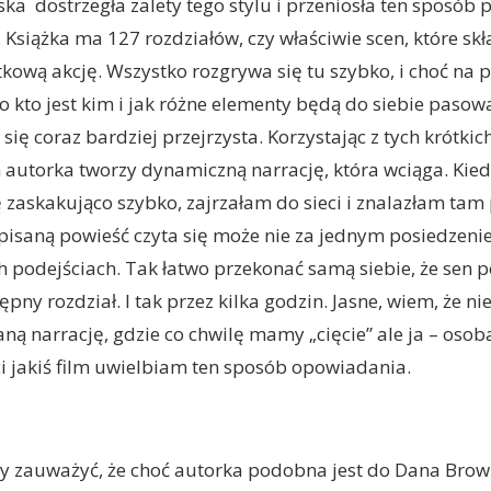
ka dostrzegła zalety tego stylu i przeniosła ten sposób 
 Książka ma 127 rozdziałów, czy właściwie scen, które skł
kową akcję. Wszystko rozgrywa się tu szybko, i choć na 
 kto jest kim i jak różne elementy będą do siebie pasowa
się coraz bardziej przejrzysta. Korzystając z tych krótkic
 autorka tworzy dynamiczną narrację, która wciąga. Kied
ę zaskakująco szybko, zajrzałam do sieci i znalazłam ta
napisaną powieść czyta się może nie za jednym posiedzeni
h podejściach. Tak łatwo przekonać samą siebie, że sen 
ny rozdział. I tak przez kilka godzin. Jasne, wiem, że ni
ną narrację, gdzie co chwilę mamy „cięcie” ale ja – osoba
eci jakiś film uwielbiam ten sposób opowiadania.
ży zauważyć, że choć autorka podobna jest do Dana Br