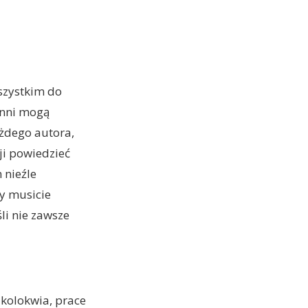
wszystkim do
 inni mogą
ażdego autora,
ji powiedzieć
 nieźle
ny musicie
li nie zawsze
 kolokwia, prace