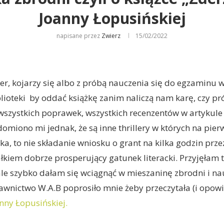
Joanny Łopusińskiej
napisane przez
Zwierz
15/02/2022
ler, kojarzy się albo z próbą nauczenia się do egzaminu w
ioteki by oddać książkę zanim naliczą nam karę, czy pr
wszystkich poprawek, wszystkich recenzentów w artykul
omiono mi jednak, że są inne thrillery w których na pie
a, to nie składanie wniosku o grant na kilka godzin prz
łkiem dobrze prosperujący gatunek literacki. Przyjęłam
le szybko dałam się wciągnąć w mieszaninę zbrodni i na
awnictwo W.A.B poprosiło mnie żeby przeczytała (i opow
nny Łopusińskiej.