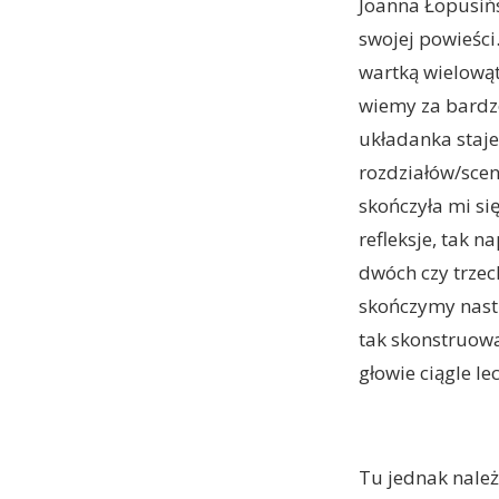
Joanna Łopusińs
swojej powieści.
wartką wielowąt
wiemy za bardzo
układanka staje 
rozdziałów/scen
skończyła mi si
refleksje, tak 
dwóch czy trzec
skończymy następ
tak skonstruowa
głowie ciągle l
Tu jednak nale