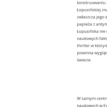
konstruowaniu n
Łopusińskiej zn
zwłaszcza jego 
papieża z antym
Łopusińska nie 
naukowych fakt
thriller w który
powinna wygląda
świecie.
W samym centru
naukowych w Eu