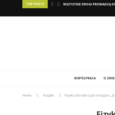
TOP POSTS
WSZYSTKIE DROGI PROWADZĄ DO
WSPÓŁPRACA
O ZWI
Home
Książki
Fizyka zbrodni czyli o książce „
Fizyk