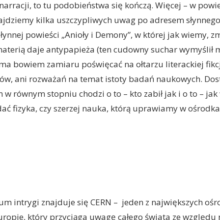
arracji, to tu podobieństwa się kończą. Więcej – w powie
ajdziemy kilka uszczypliwych uwag po adresem słynnego
słynnej powieści „Anioły i Demony”, w której jak wiemy, z
aterią daje antypapieża (ten cudowny suchar wymyślił mó
ma bowiem zamiaru poświęcać na ołtarzu literackiej fikcj
ów, ani rozważań na temat istoty badań naukowych. Dos
m w równym stopniu chodzi o to – kto zabił jak i o to – jak
ć fizyka, czy szerzej nauka, którą uprawiamy w ośrodk
m intrygi znajduje się CERN – jeden z największych oś
ropie, który przyciąga uwagę całego świata ze względu