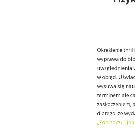
Określenie thril
wyprawą do bibl
uwzględnienia 
w obłęd. Uświad
wysuwa się nauk
terminem ale ca
zaskoczeniem, a
dlatego, że wyd
„Zderzaczu” Joa