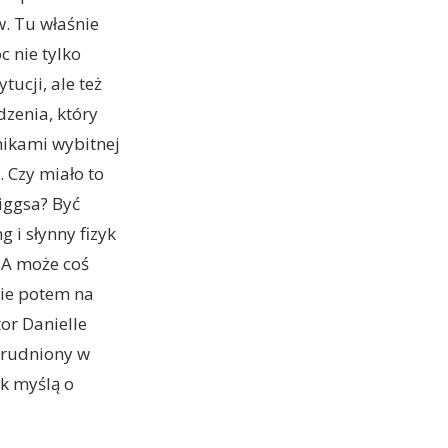
. Tu właśnie
 nie tylko
ucji, ale też
zenia, który
nikami wybitnej
. Czy miało to
iggsa? Być
 i słynny fizyk
 A może coś
cie potem na
or Danielle
atrudniony w
ak myślą o