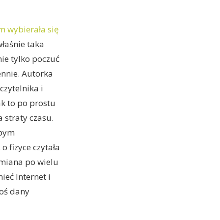
m wybierała się
właśnie taka
nie tylko poczuć
ennie. Autorka
czytelnika i
k to po prostu
 straty czasu.
abym
o fizyce czytała
odmiana po wielu
eć Internet i
toś dany