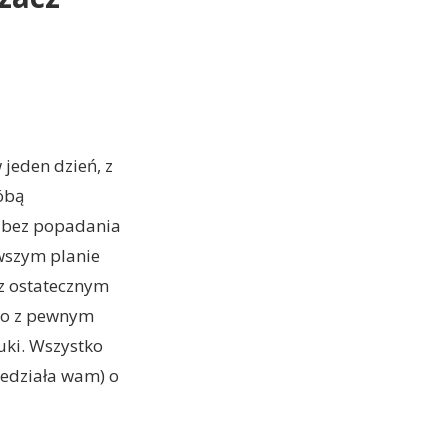
 jeden dzień, z
óbą
e bez popadania
rwszym planie
ez ostatecznym
 to z pewnym
uki. Wszystko
iedziała wam) o