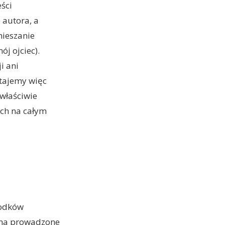
ści
 autora, a
mieszanie
j ojciec).
i ani
tajemy więc
 właściwie
ach na całym
rodków
 na prowadzone