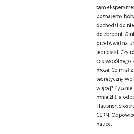
tam eksperymen
poznajemy bohat
dochodzi do niem
do zbrodni. Gin
przebywał na u
jednostki. Czy 
coś wspólnego z
może. Co miał z
teoretyczny Wol
więcej? Pytania
mnie źli) a odp
Hausner, siostr
CERN. Odpowiedź
nauce.