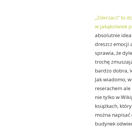
„Zderzacz” to d
w jakąkolwiek 
absolutnie idea
dreszcz emocji 
sprawia, że dyle
trochę zmuszają
bardzo dobra, le
Jak wiadomo, wi
reserachem ale t
nie tylko w Wiki
książkach, któr
można napisać o
budynek odwiedzi