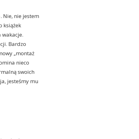
 Nie, nie jestem
o książek
a wakacje.
cji. Bardzo
filmowy „montaż
pomina nieco
ormalną swoich
 ja, jesteśmy mu