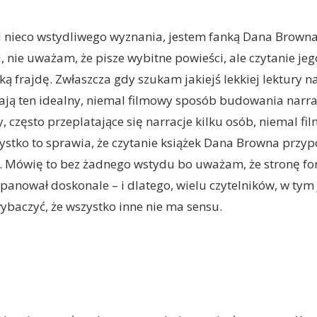
nieco wstydliwego wyznania, jestem fanką Dana Browna.
i, nie uważam, że pisze wybitne powieści, ale czytanie jeg
ką frajdę. Zwłaszcza gdy szukam jakiejś lekkiej lektury n
ją ten idealny, niemal filmowy sposób budowania narra
y, często przeplatające się narracje kilku osób, niemal 
ystko to sprawia, że czytanie książek Dana Browna przy
u. Mówię to bez żadnego wstydu bo uważam, że stronę f
panował doskonale – i dlatego, wielu czytelników, w tym
wybaczyć, że wszystko inne nie ma sensu.