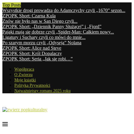
Top Posts
Wszystkie drogi prowadzą do Adamczychy czyli „1670” sezon...
ZPOPK Short: Czarna Kula
Znów nie było nas w San Diego czyli...
ZPOPK Short: „Dziennik Panny Służącej” i „Fjord”
Pająki mają się dobrze czyli „Spider-Man: Całkiem nowy...
Ligatury i Suchary czyli co mówi do mnie...
Po szarym morzu czyli „Odyseja” Nolana
ZPOPK Short: Alice nad Steve
ZPOPK Short: Król Dopalaczy
ZPOPK Short: Seria „Jak się robi…”
Współpraca
O Zwierzu
Moje książki
Polityka Prywatności
Najważniejszy romans 2025 roku