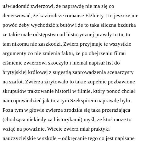
uświadomić zwierzowi, że naprawdę nie ma się co
denerwować, że kazirodcze romanse Elżbiety I to jeszcze nie
powód żeby wychodzić z butów i że to taka śliczna bzdurka
że takie małe odstępstwo od historycznej prawdy to tu, to
tam nikomu nie zaszkodzi. Zwierz przyjmuje te wszystkie
argumenty co nie zmienia faktu, że po obejrzeniu filmu
ciśnienie zwierzowi skoczyło i niemal napisał list do
brytyjskiej królowej z sugestią zaprowadzenia scenarzysty
na szafot. Zwierza zirytowało to takie zupełnie pozbawione
skrupułów traktowanie historii w filmie, który ponoć chciał
nam opowiedzieć jak to z tym Szekspirem naprawdę było.
Poza tym w głowie zwierza zrodziła się taka przerażająca
(chodząca niekiedy za historykami) myśl, że ktoś może to
wziąć na poważnie. Wiecie zwierz miał praktyki
nauczycielskie w szkole – odkręcanie tego co jest napisane