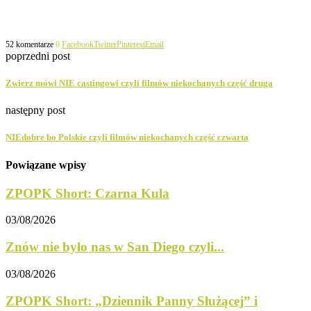
52 komentarze
0
Facebook
Twitter
Pinterest
Email
poprzedni post
Zwierz mówi NIE castingowi czyli filmów niekochanych część druga
następny post
NIEdobre bo Polskie czyli filmów niekochanych część czwarta
Powiązane wpisy
ZPOPK Short: Czarna Kula
03/08/2026
Znów nie było nas w San Diego czyli...
03/08/2026
ZPOPK Short: „Dziennik Panny Służącej” i