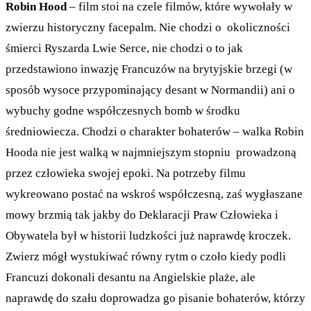
Robin Hood
– film stoi na czele filmów, które wywołały w
zwierzu historyczny facepalm. Nie chodzi o okoliczności
śmierci Ryszarda Lwie Serce, nie chodzi o to jak
przedstawiono inwazję Francuzów na brytyjskie brzegi (w
sposób wysoce przypominający desant w Normandii) ani o
wybuchy godne współczesnych bomb w środku
średniowiecza. Chodzi o charakter bohaterów – walka Robin
Hooda nie jest walką w najmniejszym stopniu prowadzoną
przez człowieka swojej epoki. Na potrzeby filmu
wykreowano postać na wskroś współczesną, zaś wygłaszane
mowy brzmią tak jakby do Deklaracji Praw Człowieka i
Obywatela był w historii ludzkości już naprawdę kroczek.
Zwierz mógł wystukiwać równy rytm o czoło kiedy podli
Francuzi dokonali desantu na Angielskie plaże, ale
naprawdę do szału doprowadza go pisanie bohaterów, którzy