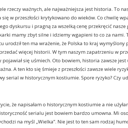
iele rzeczy ważnych, ale najważniejsza jest historia. To 
 się w przeszłości krytykowano do wieków. Co chwilę wp
go dyskursu i pragną za wszelką cenę przekręcić nasze 
e karki mamy zbyt silne i idziemy wgapieni to co za nami.
 tu urodził ten ma wrażenie, że Polska to kraj wymyślony 
przedać więcej historii. W tym naszym zapatrzeniu w prz
y pojawiał się uśmiech. Oto bowiem, historia zawsze jest
żna. A ten kto się śmieje z przeszłości zawsze wiele ryzy
y serial w historycznym kostiumie. Spore ryzyko? Czy u
cie, że napisałam o historycznym kostiumie a nie użyła
Historyczność serialu jest bowiem bardzo umowna. Mi os
chodzi na myśl „Wielka”. Nie jest to ten sam rodzaj humor