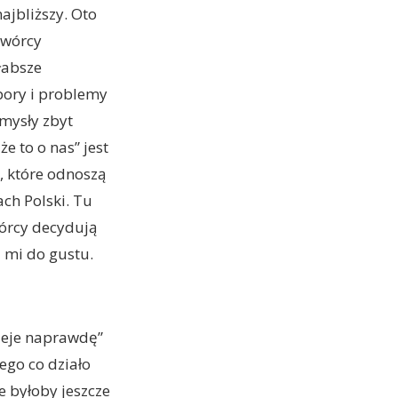
najbliższy. Oto
twórcy
łabsze
pory i problemy
mysły zbyt
e to o nas” jest
, które odnoszą
ach Polski. Tu
wórcy decydują
 mi do gustu.
ieje naprawdę”
ego co działo
e byłoby jeszcze