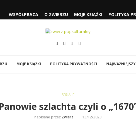
WSPÓŁPRACA
O ZWIERZU
MOJE KSIĄŻKI
POLITYKA P
 CZYLI...
SŁUŻĄCEJ” I „FJORD”
„SPIDER-MAN: CAŁKIEM NOWY...
ÓWI DO MNIE...
EJA” NOLANA
Y
BI…”
ERZU
MOJE KSIĄŻKI
POLITYKA PRYWATNOŚCI
NAJWAŻNIEJSZY
SERIALE
Panowie szlachta czyli o „1670
napisane przez
Zwierz
13/12/2023