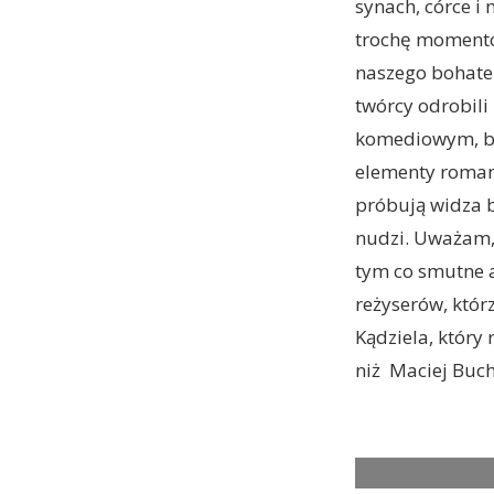
synach, córce i
trochę momentów
naszego bohater
twórcy odrobil
komediowym, bo
elementy romant
próbują widza b
nudzi. Uważam, 
tym co smutne a
reżyserów, któr
Kądziela, który
niż Maciej Buch