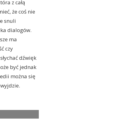
óra z całą
ieć, że coś nie
e snuli
yka dialogów.
wsze ma
ć czy
 słychać dźwięk
oże być jednak
edii można się
 wyjdzie.