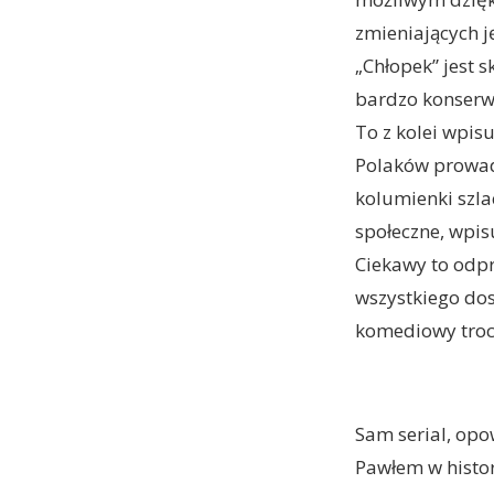
zmieniających 
„Chłopek” jest 
bardzo konserwa
To z kolei wpis
Polaków prowad
kolumienki szl
społeczne, wpis
Ciekawy to odp
wszystkiego dos
komediowy troch
Sam serial, opo
Pawłem w histor