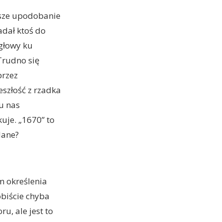
nasze upodobanie
adał ktoś do
głowy ku
 Trudno się
przez
eszłość z rzadka
 u nas
kuje. „1670” to
dane?
m określenia
obiście chyba
u, ale jest to