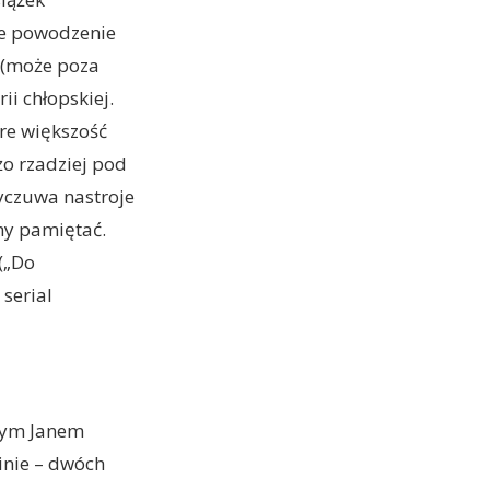
ne powodzenie
 (może poza
i chłopskiej.
óre większość
o rzadziej pod
yczuwa nastroje
emy pamiętać.
(„Do
serial
szym Janem
zinie – dwóch