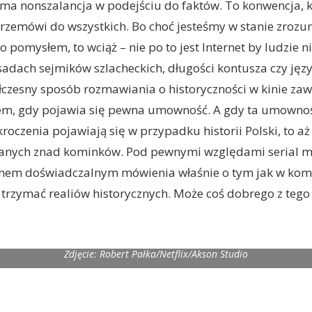
a nonszalancja w podejściu do faktów. To konwencja, kt
rzemówi do wszystkich. Bo choć jesteśmy w stanie zrozum
o pomysłem, to wciąż – nie po to jest Internet by ludzie ni
sadach sejmików szlacheckich, długości kontusza czy jęz
łczesny sposób rozmawiania o historyczności w kinie za
m, gdy pojawia się pewna umowność. A gdy ta umownoś
oczenia pojawiają się w przypadku historii Polski, to aż
anych znad kominków. Pod pewnymi względami serial m
em doświadczalnym mówienia właśnie o tym jak w kom
 trzymać realiów historycznych. Może coś dobrego z tego
Zdjęcie: Robert Pałka/Netflix/Akson Studio