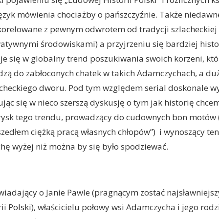
język mówienia chociażby o pańszczyźnie. Także niedaw
skorelowane z pewnym odwrotem od tradycji szlacheckiej
tywnymi środowiskami) a przyjrzeniu się bardziej histori
uje się w globalny trend poszukiwania swoich korzeni, kt
zą do zabłoconych chatek w takich Adamczychach, a duż
acheckiego dworu. Pod tym względem serial doskonale w
ując się w nieco szerszą dyskusję o tym jak historię chc
rysk tego trendu, prowadzący do cudownych bon motów 
zedłem ciężką pracą własnych chłopów”) i wynoszący ten 
ę wyżej niż można by się było spodziewać.
wiadający o Janie Pawle (pragnącym zostać najsławniej
ii Polski), właścicielu połowy wsi Adamczycha i jego rod