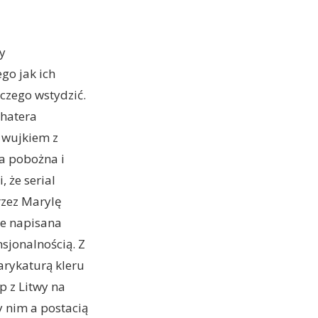
my
go jak ich
 czego wstydzić.
ohatera
 wujkiem z
ta pobożna i
 że serial
rzez Marylę
ie napisana
sjonalnością. Z
karykaturą kleru
p z Litwy na
 nim a postacią