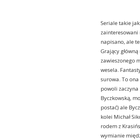
Seriale takie j
zainteresowani 
napisano, ale te
Grający główną 
zawieszonego m
wesela. Fantast
surowa. To ona 
powoli zaczyna 
Byczkowską, mog
postać) ale Byc
kolei Michał Sik
rodem z Krasińs
wymianie międz