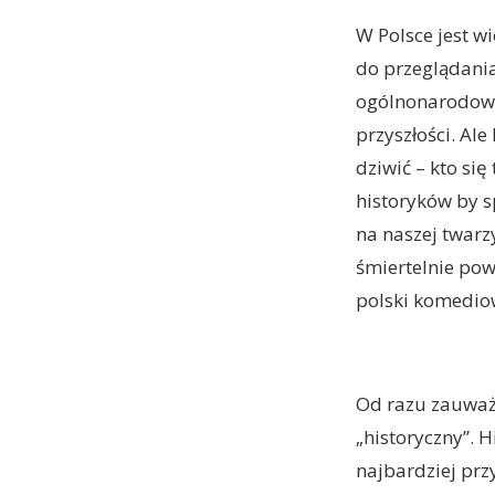
W Polsce jest w
do przeglądania
ogólnonarodowe
przyszłości. Al
dziwić – kto się
historyków by s
na naszej twarz
śmiertelnie powa
polski komediow
Od razu zauważy
„historyczny”. 
najbardziej przy