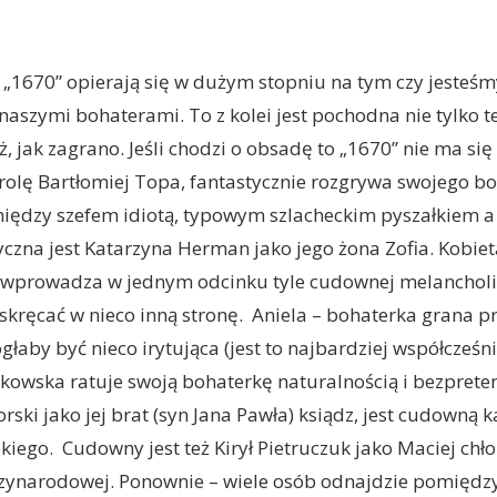
ak „1670” opierają się w dużym stopniu na tym czy jesteś
naszymi bohaterami. To z kolei jest pochodna nie tylko te
ż, jak zagrano. Jeśli chodzi o obsadę to „1670” nie ma się
rolę Bartłomiej Topa, fantastycznie rozgrywa swojego b
iędzy szefem idiotą, typowym szlacheckim pyszałkiem a
yczna jest Katarzyna Herman jako jego żona Zofia. Kobie
wprowadza w jednym odcinku tyle cudownej melancholii,
skręcać w nieco inną stronę. Aniela – bohaterka grana p
łaby być nieco irytująca (jest to najbardziej współcześn
zkowska ratuje swoją bohaterkę naturalnością i bezpreten
orski jako jej brat (syn Jana Pawła) ksiądz, jest cudowną 
kiego. Cudowny jest też Kirył Pietruczuk jako Maciej chło
ynarodowej. Ponownie – wiele osób odnajdzie pomiędzy