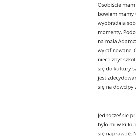
Osobiście mam re
bowiem mamy tu
wyobrażają sobi
momenty. Podob
na małą Adamczy
wyrafinowane. C
nieco zbyt szko
się do kultury s
jest zdecydowan
się na dowcipy 
Jednocześnie pr
było mi w kilku 
się naprawdę. Ni