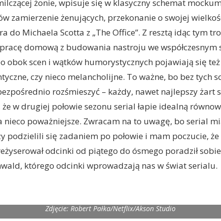
 milczącej żonie, wpisuje się w klasyczny schemat mockume
 zamierzenie żenujących, przekonanie o swojej wielkośc
a do Michaela Scotta z „The Office”. Z resztą idąc tym t
i pracę domową z budowania nastroju we współczesnym s
 obok scen i wątków humorystycznych pojawiają się te
yczne, czy nieco melancholijne. To ważne, bo bez tych sc
ezpośrednio rozśmieszyć – każdy, nawet najlepszy żart 
że w drugiej połowie sezonu serial łapie idealną równ
 nieco poważniejsze. Zwracam na to uwagę, bo serial m
zy podzielili się zadaniem po połowie i mam poczucie, że
 reżyserował odcinki od piątego do ósmego poradził sobie 
wald, którego odcinki wprowadzają nas w świat serialu.
Zdjęcie: Robert Pałka/Netflix/Akson Studio