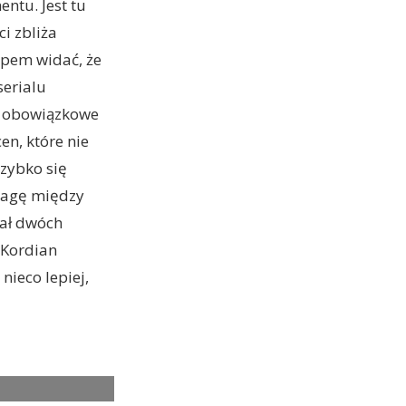
ntu. Jest tu
i zbliża
ropem widać, że
erialu
ż obowiązkowe
en, które nie
szybko się
owagę między
iał dwóch
 Kordian
nieco lepiej,