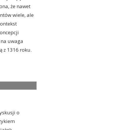
ona, że nawet
ntów wiele, ale
ontekst
oncepcji
alna uwaga
ją z 1316 roku.
yskusji o
ęzykiem
siążek