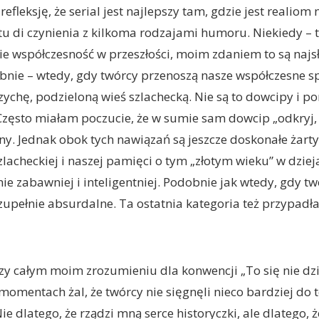
fleksję, że serial jest najlepszy tam, gdzie jest realiom 
 di czynienia z kilkoma rodzajami humoru. Niekiedy – 
e współczesność w przeszłości, moim zdaniem to są najs
nie – wtedy, gdy twórcy przenoszą nasze współczesne s
chę, podzieloną wieś szlachecką. Nie są to dowcipy i po
zęsto miałam poczucie, że w sumie sam dowcip „odkryj, ż
lny. Jednak obok tych nawiązań są jeszcze doskonałe żarty
zlacheckiej i naszej pamięci o tym „złotym wieku” w dziej
ie zabawniej i inteligentniej. Podobnie jak wtedy, gdy t
zupełnie absurdalne. Ta ostatnia kategoria też przypadła
zy całym moim zrozumieniu dla konwencji „To się nie dz
momentach żal, że twórcy nie sięgnęli nieco bardziej do t
e dlatego, że rządzi mną serce historyczki, ale dlatego, ż