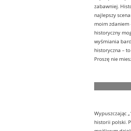
zabawniej. Hist
najlepszy scena
moim zdaniem –
historyczny mog
wyśmiania bard
historyczna – to
Proszę nie mies
Wypuszczając „1
historii polsk
możliwym dzięki