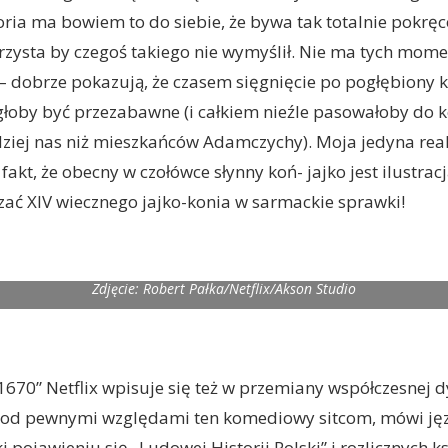
oria ma bowiem to do siebie, że bywa tak totalnie pokręc
rzysta by czegoś takiego nie wymyślił. Nie ma tych mome
 dobrze pokazują, że czasem sięgnięcie po pogłębiony k
łoby być przezabawne (i całkiem nieźle pasowałoby do k
ziej nas niż mieszkańców Adamczychy). Moja jedyna re
 fakt, że obecny w czołówce słynny koń- jajko jest ilustrac
zać XIV wiecznego jajko-konia w sarmackie sprawki!
Zdjęcie: Robert Pałka/Netflix/Akson Studio
670” Netflix wpisuje się też w przemiany współczesnej d
i. Pod pewnymi względami ten komediowy sitcom, mówi j
 pojawieniu się „Ludowej Historii Polski” i rozlicznych k