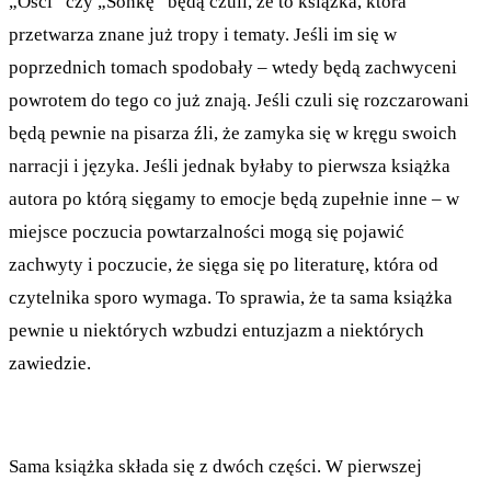
„Ości” czy „Sońkę” będą czuli, że to książka, która
przetwarza znane już tropy i tematy. Jeśli im się w
poprzednich tomach spodobały – wtedy będą zachwyceni
powrotem do tego co już znają. Jeśli czuli się rozczarowani
będą pewnie na pisarza źli, że zamyka się w kręgu swoich
narracji i języka. Jeśli jednak byłaby to pierwsza książka
autora po którą sięgamy to emocje będą zupełnie inne – w
miejsce poczucia powtarzalności mogą się pojawić
zachwyty i poczucie, że sięga się po literaturę, która od
czytelnika sporo wymaga. To sprawia, że ta sama książka
pewnie u niektórych wzbudzi entuzjazm a niektórych
zawiedzie.
Sama książka składa się z dwóch części. W pierwszej