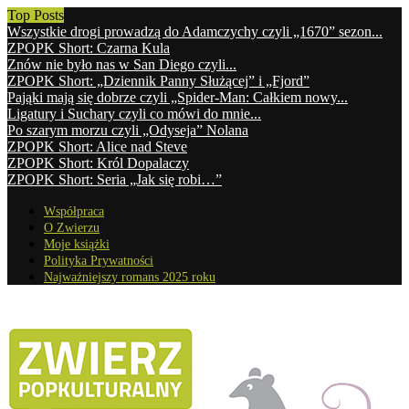
Top Posts
Wszystkie drogi prowadzą do Adamczychy czyli „1670” sezon...
ZPOPK Short: Czarna Kula
Znów nie było nas w San Diego czyli...
ZPOPK Short: „Dziennik Panny Służącej” i „Fjord”
Pająki mają się dobrze czyli „Spider-Man: Całkiem nowy...
Ligatury i Suchary czyli co mówi do mnie...
Po szarym morzu czyli „Odyseja” Nolana
ZPOPK Short: Alice nad Steve
ZPOPK Short: Król Dopalaczy
ZPOPK Short: Seria „Jak się robi…”
Współpraca
O Zwierzu
Moje książki
Polityka Prywatności
Najważniejszy romans 2025 roku