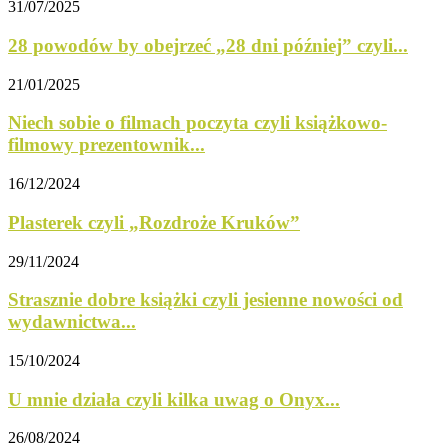
31/07/2025
28 powodów by obejrzeć „28 dni później” czyli...
21/01/2025
Niech sobie o filmach poczyta czyli książkowo-
filmowy prezentownik...
16/12/2024
Plasterek czyli „Rozdroże Kruków”
29/11/2024
Strasznie dobre książki czyli jesienne nowości od
wydawnictwa...
15/10/2024
U mnie działa czyli kilka uwag o Onyx...
26/08/2024