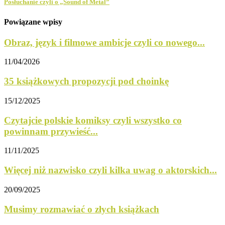
Posłuchanie czyli o „Sound of Metal”
Powiązane wpisy
Obraz, język i filmowe ambicje czyli co nowego...
11/04/2026
35 książkowych propozycji pod choinkę
15/12/2025
Czytajcie polskie komiksy czyli wszystko co
powinnam przywieść...
11/11/2025
Więcej niż nazwisko czyli kilka uwag o aktorskich...
20/09/2025
Musimy rozmawiać o złych książkach