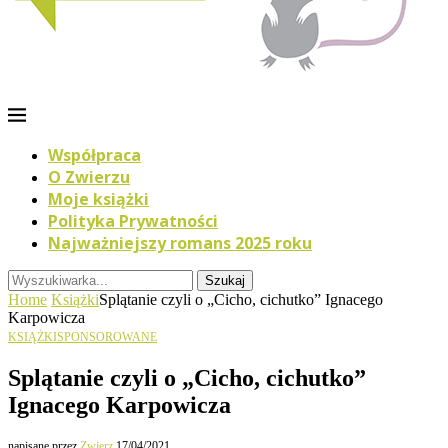
Współpraca
O Zwierzu
Moje książki
Polityka Prywatności
Najważniejszy romans 2025 roku
Szukaj
Home
Książki
Splątanie czyli o „Cicho, cichutko” Ignacego
Karpowicza
KSIĄŻKI
SPONSOROWANE
Splątanie czyli o „Cicho, cichutko”
Ignacego Karpowicza
napisane przez
Zwierz
17/04/2021