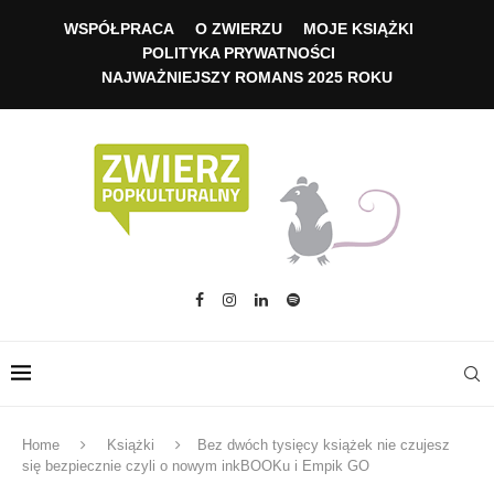
WSPÓŁPRACA
O ZWIERZU
MOJE KSIĄŻKI
POLITYKA PRYWATNOŚCI
NAJWAŻNIEJSZY ROMANS 2025 ROKU
Home
Książki
Bez dwóch tysięcy książek nie czujesz
się bezpiecznie czyli o nowym inkBOOKu i Empik GO