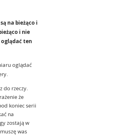
są na bieżąco i
bieżąco i nie
ąć oglądać ten
amiaru oglądać
ery.
z do rzeczy.
rażenie że
pod koniec serii
kać na
gy zostają w
u muszę was