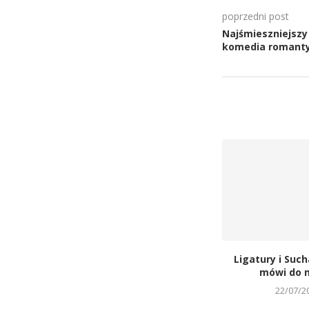
poprzedni post
Najśmieszniejszy
komedia romant
Ligatury i Such
mówi do m
22/07/2