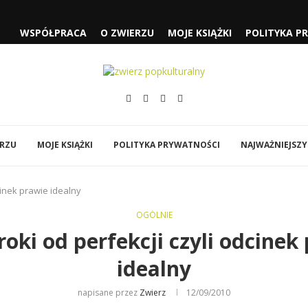
WSPÓŁPRACA
O ZWIERZU
MOJE KSIĄŻKI
POLITYKA P
 CZYLI...
SŁUŻĄCEJ” I „FJORD”
„SPIDER-MAN: CAŁKIEM NOWY...
ÓWI DO MNIE...
EJA” NOLANA
Y
BI…”
ERZU
MOJE KSIĄŻKI
POLITYKA PRYWATNOŚCI
NAJWAŻNIEJSZY
cinek prawie idealny
OGÓLNIE
oki od perfekcji czyli odcinek
idealny
napisane przez
Zwierz
12/09/2010