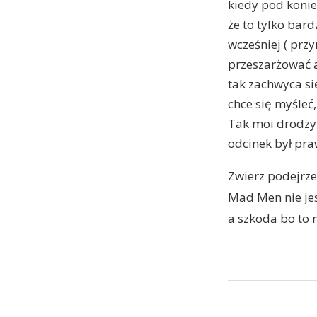
kiedy pod konie
że to tylko bar
wcześniej ( prz
przeszarżować a
tak zachwyca si
chce się myśleć
Tak moi drodzy z
odcinek był pra
Zwierz podejrze
Mad Men nie jes
a szkoda bo to n