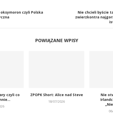
 oksymoron czyli Polska
Nie chcieli byście 
yczna
zwierzkontra najgor
is
POWIĄZANE WPISY
ary czyli co
ZPOPK Short: Alice nad Steve
Nie ot
nie...
Irland
18/07/2026
„Ni
026
06