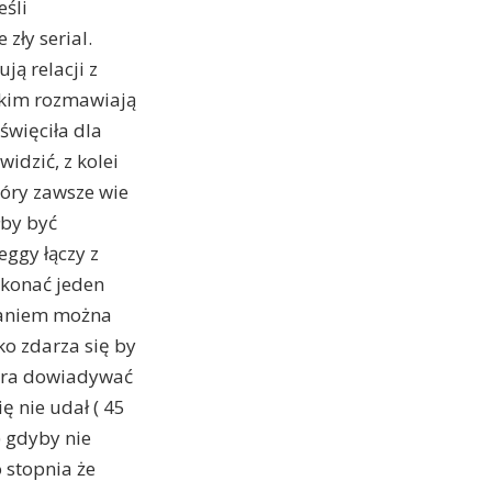
eśli
zły serial.
ją relacji z
stkim rozmawiają
święciła dla
idzić, z kolei
tóry zawsze wie
łby być
eggy łączy z
ykonać jeden
zdaniem można
dko zdarza się by
iera dowiadywać
ę nie udał ( 45
) gdyby nie
 stopnia że