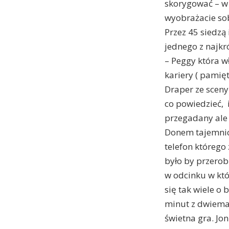
skorygować – w o
wyobrażacie sob
Przez 45 siedzą 
jednego z najkr
– Peggy która wł
kariery ( pamięt
Draper ze sceny
co powiedzieć, 
przegadany ale n
Donem tajemnica
telefon którego
było by przerobi
w odcinku w któ
się tak wiele o 
minut z dwiema 
świetna gra. Jo