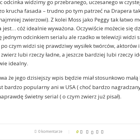
c odcinka widzimy go przebranego, uczesanego w czyste
dzo krucha fasada – trudno po tym patrzeć na Drapera ta
ynajmniej zwierzowi). Z kolei Moss jako Peggy tak łatwo 
 jest… cóż idealnie wyważona. Oczywiście możecie się dz
ę jednym odcinkiem serialu ale rzadko w telewizji widzi s
, po czym widzi się prawdziwy wysiłek twórców, aktorów i
wierz lubi rzeczy ładne, a jeszcze bardziej lubi rzeczy id
wie idealny.
wa że jego dzisiejszy wpis będzie miał stosunkowo małą l
t bardzo popularny ani w USA ( choć bardzo nagradzany)
aprawdę świetny serial ( o czym zwierz już pisał).
0 komentarze
0