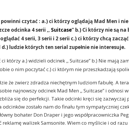
powinni czytać : a.) ci którzy oglądają Mad Men i nie 
zcze odcinka 4 serii ,,
Suitcase
” b.) Ci którzy nie są na 
oglądać 4 serii, 3 serii i 2 serii c.) ci którzy chcą zacz
d.) ludzie których ten serial zupełnie nie interesuje.
ci którzy a.) widzieli odcinek ,, Suitcase” b.) Nie mają z
obie o nim poczytać c.) ci którym nie przeszkadzają spoli
dzie że zwierz zdradza niechętnym ludziom fabułę. A tera
 sobie najnowszy odcinek Mad Men ,, Suitcase” i odnosi w
zbliża się do perfekcji. Takie odcinki kręci się zazwyczaj 
lka odcinków zostało nam do finału tym sympatyczniej cze
łówny bohater Don Draper i jego współpracowniczka Peg
ć reklamę walizek Samsonite. Wiem co myślicie i od raz