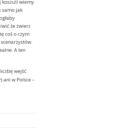
j koszuli wiemy
k samo jak
mogłaby
iwić że zwierz
ię coś o czym
 scenarzystów.
ealne. A ten
iczbę wejść.
 ani w Polsce –