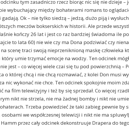
dcinku tym zasadniczo rzecz biorąc nic się nie dzieje – j
ie wybuchający między bohaterami romans to oglądacie 
i gadają. Ok – nie tylko siedzą – jedzą, dużo piją i wysłuchu
ótszych meczów bokserskich w historii. Ale przede wszy
aśnie kończy 26 lat i jest co raz bardziej świadoma ile po
ajcie to lata 60) nie wie czy ma Dona podziwiać czy nienaw
 na scenę traci swoją nieprzeniknioną maskę człowieka k
i który umie trzymać emocje na wodzy. Ten odcinek móg
ie jest – co więcej wiele czai się tu pod powierzchnią – P
 o której chcą i nie chcą rozmawiać, z kolei Don musi w
 za nic wykonać nie chce. Ten odcinek spokojnie moim 
ć na film telewizyjny i też by się sprzedał. Co więcej rza
rym nikt nie strzela, nie ma żadnej bomby i nikt nie um
bohaterach. Trzeba powiedzieć że taki zabieg pewnie by si
osobami we współczesnej telewizji i nikt nie ma spluwy!
n Hamm przez cały odcinek dekonstruuje Drapera do tego