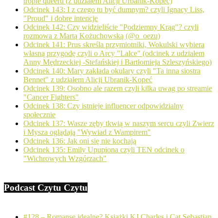
tropie queeru (z udziałem Alicji Urbanik-Kopeć)
Odcinek 143: I z czego tu być dumnym? czyli Ignacy Liss,
"Proud" i dobre intencje
Odcinek 142: Czy widzieliście "Podziemny Krąg"? czyli
rozmowa z Martą Kożuchowską (@o_oezu)
Odcinek 141: Prus skreśla przymiotniki, Wokulski wybiera
własną przygodę czyli o Arcy "Lalce" (odcinek z udziałem
Anny Mędrzeckiej -Stefańskiej i Bartłomieja Szleszyńskiego)
Odcinek 140: Mary zakłada okulary czyli "Ta inna siostra
Bennet" z udziałem Alicji Ubranik-Kopeć
Odcinek 139: Osobno ale razem czyli kilka uwag po streamie
"Cancer Fighters"
Odcinek 138: Czy istnieje influencer odpowidzialny
społecznie
Odcinek 137: Wasze zęby tkwią w naszym sercu czyli Zwierz
i Mysza oglądają "Wywiad z Wampirem"
Odcinek 136: Jak oni się nie kochają
Odcinek 135: Emily Upupiona czyli TEN odcinek o
"Wichrowych Wzgórzach"
Podcast Czytu Czytu
#128 – Romanse idealne? Książki KJ Charles i Cat Sebastian