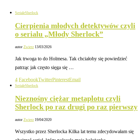
Seriale
Sherlock
Cierpienia młodych detektywów czyli
o serialu „Młody Sherlock”
autor
Zwierz
13/03/2026
Jak trwoga to do Holmesa. Tak chciałoby się powiedzieć
patrząc jak często sięga się …
4
Facebook
Twitter
Pinterest
Email
Seriale
Sherlock
Nieznośny ciężar metaplotu czyli
Sherlock po raz drugi po raz pierwszy
autor
Zwierz
19/04/2020
Wszystko przez Sherlocka Kilka lat temu zdecydowałam się