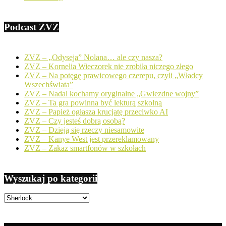
Podcast ZVZ
ZVZ – „Odyseja” Nolana… ale czy nasza?
ZVZ – Kornelia Wieczorek nie zrobiła niczego złego
ZVZ – Na potęgę prawicowego czerepu, czyli „Władcy
Wszechświata”
ZVZ – Nadal kochamy oryginalne „Gwiezdne wojny”
ZVZ – Ta gra powinna być lekturą szkolną
ZVZ – Papież ogłasza krucjatę przeciwko AI
ZVZ – Czy jesteś dobrą osobą?
ZVZ – Dzieją się rzeczy niesamowite
ZVZ – Kanye West jest przereklamowany
ZVZ – Zakaz smartfonów w szkołach
Wyszukaj po kategorii
Wyszukaj
po
kategorii