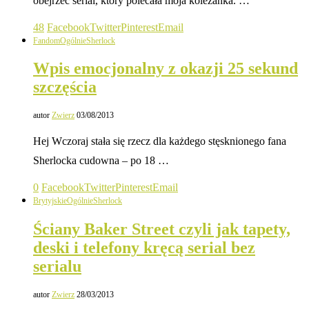
obejrzeć serial, który polecała moja koleżanka. …
48
Facebook
Twitter
Pinterest
Email
Fandom
Ogólnie
Sherlock
Wpis emocjonalny z okazji 25 sekund
szczęścia
autor
Zwierz
03/08/2013
Hej Wczoraj stała się rzecz dla każdego stęsknionego fana
Sherlocka cudowna – po 18 …
0
Facebook
Twitter
Pinterest
Email
Brytyjskie
Ogólnie
Sherlock
Ściany Baker Street czyli jak tapety,
deski i telefony kręcą serial bez
serialu
autor
Zwierz
28/03/2013