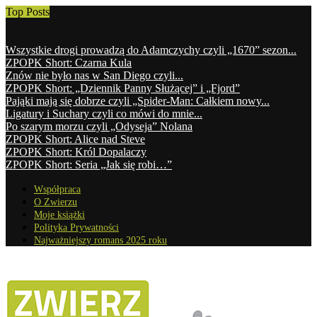
Top Posts
Wszystkie drogi prowadzą do Adamczychy czyli „1670” sezon...
ZPOPK Short: Czarna Kula
Znów nie było nas w San Diego czyli...
ZPOPK Short: „Dziennik Panny Służącej” i „Fjord”
Pająki mają się dobrze czyli „Spider-Man: Całkiem nowy...
Ligatury i Suchary czyli co mówi do mnie...
Po szarym morzu czyli „Odyseja” Nolana
ZPOPK Short: Alice nad Steve
ZPOPK Short: Król Dopalaczy
ZPOPK Short: Seria „Jak się robi…”
Współpraca
O Zwierzu
Moje książki
Polityka Prywatności
Najważniejszy romans 2025 roku