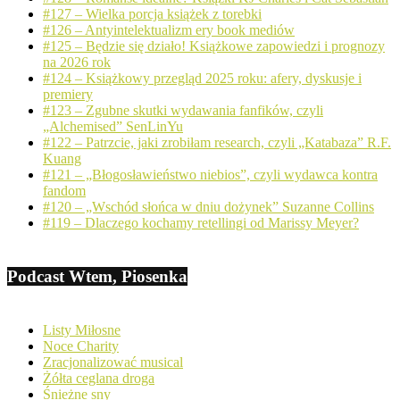
#127 – Wielka porcja książek z torebki
#126 – Antyintelektualizm ery book mediów
#125 – Będzie się działo! Książkowe zapowiedzi i prognozy
na 2026 rok
#124 – Książkowy przegląd 2025 roku: afery, dyskusje i
premiery
#123 – Zgubne skutki wydawania fanfików, czyli
„Alchemised” SenLinYu
#122 – Patrzcie, jaki zrobiłam research, czyli „Katabaza” R.F.
Kuang
#121 – „Błogosławieństwo niebios”, czyli wydawca kontra
fandom
#120 – „Wschód słońca w dniu dożynek” Suzanne Collins
#119 – Dlaczego kochamy retellingi od Marissy Meyer?
Podcast Wtem, Piosenka
Listy Miłosne
Noce Charity
Zracjonalizować musical
Żółta ceglana droga
Śnieżne sny