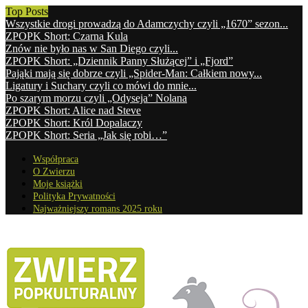
Top Posts
Wszystkie drogi prowadzą do Adamczychy czyli „1670” sezon...
ZPOPK Short: Czarna Kula
Znów nie było nas w San Diego czyli...
ZPOPK Short: „Dziennik Panny Służącej” i „Fjord”
Pająki mają się dobrze czyli „Spider-Man: Całkiem nowy...
Ligatury i Suchary czyli co mówi do mnie...
Po szarym morzu czyli „Odyseja” Nolana
ZPOPK Short: Alice nad Steve
ZPOPK Short: Król Dopalaczy
ZPOPK Short: Seria „Jak się robi…”
Współpraca
O Zwierzu
Moje książki
Polityka Prywatności
Najważniejszy romans 2025 roku