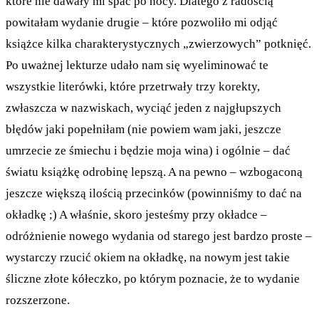
które nie dawały mi spać po nocy. Dlatego z radością
powitałam wydanie drugie – które pozwoliło mi odjąć
książce kilka charakterystycznych „zwierzowych” potknięć.
Po uważnej lekturze udało nam się wyeliminować te
wszystkie literówki, które przetrwały trzy korekty,
zwłaszcza w nazwiskach, wyciąć jeden z najgłupszych
błędów jaki popełniłam (nie powiem wam jaki, jeszcze
umrzecie ze śmiechu i będzie moja wina) i ogólnie – dać
światu książkę odrobinę lepszą. A na pewno – wzbogaconą
jeszcze większą ilością przecinków (powinniśmy to dać na
okładkę ;) A właśnie, skoro jesteśmy przy okładce –
odróżnienie nowego wydania od starego jest bardzo proste –
wystarczy rzucić okiem na okładkę, na nowym jest takie
śliczne złote kółeczko, po którym poznacie, że to wydanie
rozszerzone.