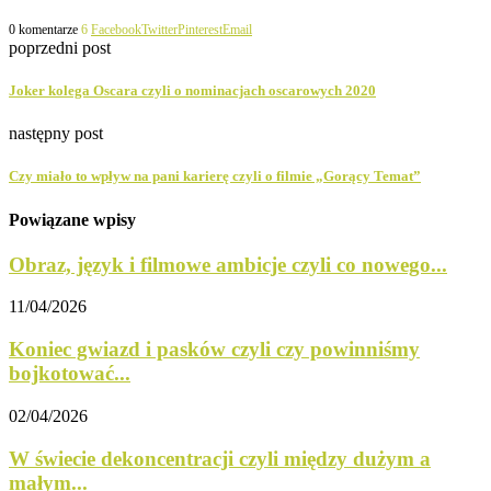
0 komentarze
6
Facebook
Twitter
Pinterest
Email
poprzedni post
Joker kolega Oscara czyli o nominacjach oscarowych 2020
następny post
Czy miało to wpływ na pani karierę czyli o filmie „Gorący Temat”
Powiązane wpisy
Obraz, język i filmowe ambicje czyli co nowego...
11/04/2026
Koniec gwiazd i pasków czyli czy powinniśmy
bojkotować...
02/04/2026
W świecie dekoncentracji czyli między dużym a
małym...