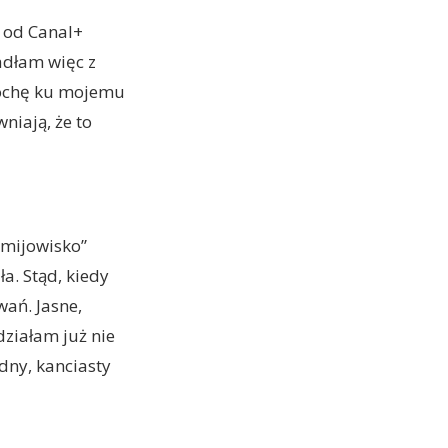
 od Canal+
adłam więc z
trochę ku mojemu
niają, że to
Żmijowisko”
a. Stąd, kiedy
wań. Jasne,
działam już nie
udny, kanciasty