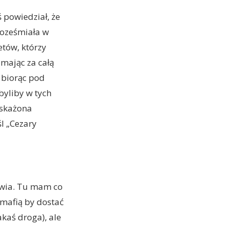
powiedział, że
roześmiała w
etów, którzy
 mając za całą
e biorąc pod
byliby w tych
ć skażona
śl „Cezary
awia. Tu mam co
 mafią by dostać
akaś droga), ale