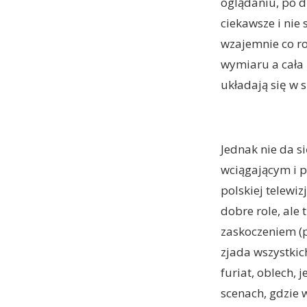
oglądaniu, po d
ciekawsze i nie
wzajemnie co ro
wymiaru a cała 
układają się w 
Jednak nie da si
wciągającym i 
polskiej telewiz
dobre role, ale 
zaskoczeniem (pr
zjada wszystkich
furiat, oblech,
scenach, gdzie 