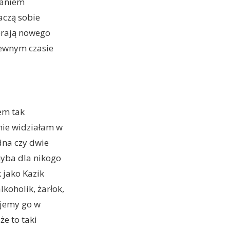
daniem
aczą sobie
ierają nowego
pewnym czasie
lem tak
nie widziałam w
edna czy dwie
chyba dla nikogo
k jako Kazik
lkoholik, żarłok,
ujemy go w
e to taki