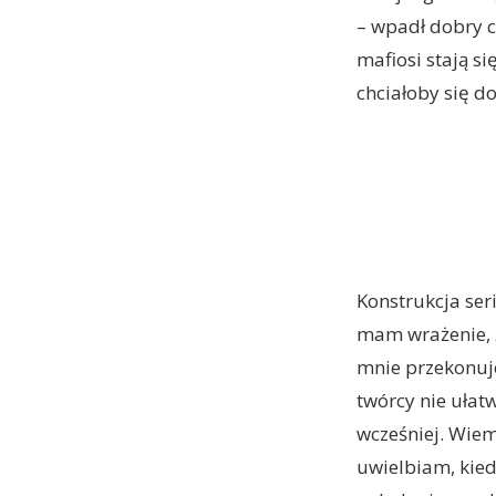
– wpadł dobry c
mafiosi stają s
chciałoby się do
Konstrukcja ser
mam wrażenie, ż
mnie przekonuje
twórcy nie ułatw
wcześniej. Wiem
uwielbiam, kied