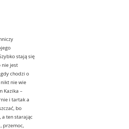
mniczy
ojego
Szybko stają się
nie jest
gdy chodzi o
nikt nie wie
m Kazika –
ie i tartak a
szczać, bo
a ten starając
a, przemoc,