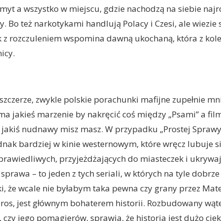
zemyt a wszystko w miejscu, gdzie nachodzą na siebie najr
y. Bo też narkotykami handlują Polacy i Czesi, ale wiezie 
k z rozczuleniem wspomina dawną ukochaną, która z kolei
icy.
czerze, zwykle polskie porachunki mafijne zupełnie mni
a jakieś marzenie by nakręcić coś między „Psami” a film
 jakiś nudnawy misz masz. W przypadku „Prostej Sprawy”
nak bardziej w kinie westernowym, które wręcz lubuje s
rawiedliwych, przyjeżdżających do miasteczek i ukrywa
 sprawa – to jeden z tych seriali, w których na tyle dob
tki, że wcale nie byłabym taka pewna czy grany przez Mat
ros, jest głównym bohaterem historii. Rozbudowany wąte
 czy jego pomagierów, sprawia, że historia jest dużo cie