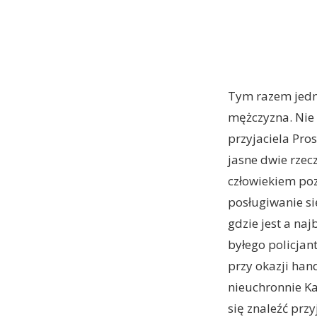
Tym razem jedna
mężczyzna. Nie 
przyjaciela Pros
jasne dwie rzecz
człowiekiem po
posługiwanie si
gdzie jest a na
byłego policjant
przy okazji han
nieuchronnie Ka
się znaleźć prz