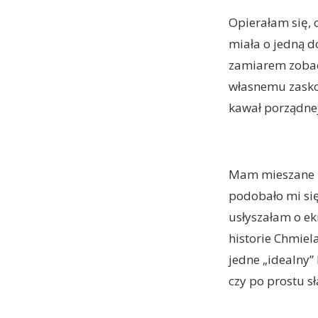
Opierałam się, 
miała o jedną d
zamiarem zobacz
własnemu zaskoc
kawał porządnej
Mam mieszane uc
podobało mi się
usłyszałam o ek
historie Chmiel
jedne „idealny” 
czy po prostu sł