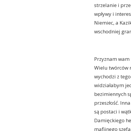
strzelanie i pr
wpływy i interes
Niemiec, a Kazi
wschodniej gran
Przyznam wam sz
Wielu twórców m
wychodzi z tego
widziałabym jed
bezimiennych sp
przeszłość. Inna
są postaci i wą
Damięckiego he
mafijnego szefa,