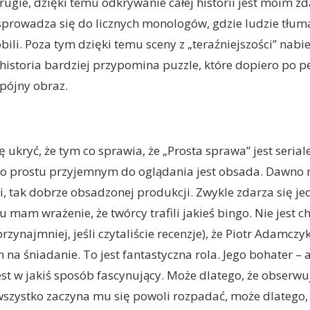
rugie, dzięki temu odkrywanie całej historii jest moim z
 sprowadza się do licznych monologów, gdzie ludzie tłum
bili. Poza tym dzięki temu sceny z „teraźniejszości” nab
historia bardziej przypomina puzzle, które dopiero po 
spójny obraz.
ę ukryć, że tym co sprawia, że „Prosta sprawa” jest seria
po prostu przyjemnym do oglądania jest obsada. Dawno 
ji, tak dobrze obsadzonej produkcji. Zwykle zdarza się j
tu mam wrażenie, że twórcy trafili jakieś bingo. Nie jest 
zynajmniej, jeśli czytaliście recenzje), że Piotr Adamczy
 na śniadanie. To jest fantastyczna rola. Jego bohater – a
 jest w jakiś sposób fascynujący. Może dlatego, że obserw
wszystko zaczyna mu się powoli rozpadać, może dlatego, ż