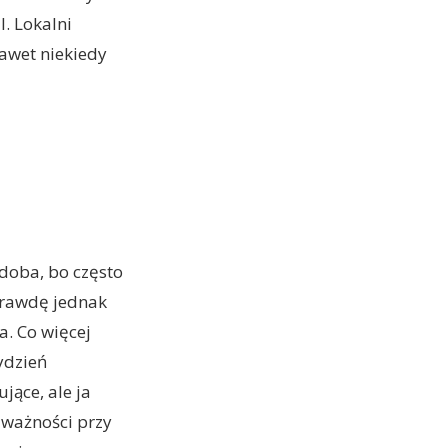
l. Lokalni
nawet niekiedy
odoba, bo często
prawdę jednak
a. Co więcej
ydzień
jące, ale ja
uważności przy