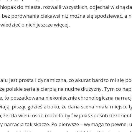
hłopak do miasta, rozwalił wszystkich, odjechał w siną da
ię bez porównania ciekawsi niż można się spodziewać, a 
wiedzieć o nich jeszcze więcej.
ialu jest prosta i dynamiczna, co akurat bardzo mi się p
e polskie seriale cierpią na nudne dłużyzny. Tym co na
, to poszatkowana niekoniecznie chronologiczna narracj
iają, pisząc gdzieś z boku, że dana scena miała miejsce t
, że dla wielu osób może to być w jakiś sposób dezorientu
y narracja tak skacze. Po pierwsze – wymaga to pewnej 