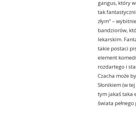
gangus, który w
tak fantastyczn
złym” – wybitni
bandziorów, któ
lekarskim. Fant
takie postaci p
element komedi
rozdartego i st
Czacha może być
Słonikiem (w tej
tym jakaś taka 
świata pełnego