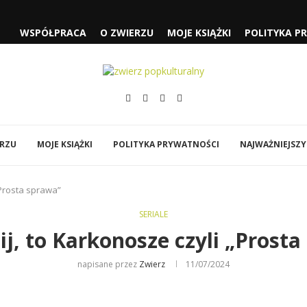
WSPÓŁPRACA
O ZWIERZU
MOJE KSIĄŻKI
POLITYKA P
 CZYLI...
SŁUŻĄCEJ” I „FJORD”
„SPIDER-MAN: CAŁKIEM NOWY...
ÓWI DO MNIE...
EJA” NOLANA
Y
BI…”
ERZU
MOJE KSIĄŻKI
POLITYKA PRYWATNOŚCI
NAJWAŻNIEJSZY
„Prosta sprawa”
SERIALE
j, to Karkonosze czyli „Prosta
napisane przez
Zwierz
11/07/2024