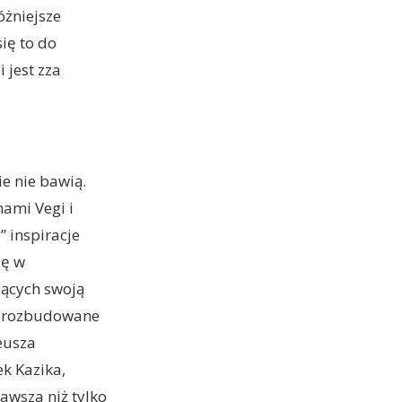
óżniejsze
się to do
 jest zza
e nie bawią.
ami Vegi i
 inspiracje
ię w
jących swoją
rze rozbudowane
eusza
k Kazika,
kawsza niż tylko