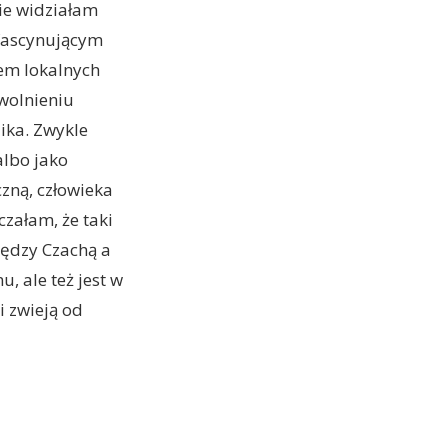
nie widziałam
„fascynującym
fem lokalnych
zwolnieniu
ika. Zwykle
albo jako
zną, człowieka
załam, że taki
iędzy Czachą a
, ale też jest w
i zwieją od