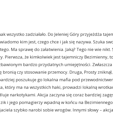
k wszystko zadziałało. Do Jeleniej Góry przyjeżdża taje
wiadomo kim jest, czego chce i jak się nazywa. Szuka sw
tego. Ma sprawę do załatwienia. Jaką? Tego nie wie nikt. 
y. Pierwsza, że kimkolwiek jest tajemniczy Bezimienny, to 
zbawionym bardzo przydatnych umiejętności. Zwłaszcza 
ę bronią czy stosowanie przemocy. Druga, Prosty zniknął, 
jbardziej poszukuje go lokalna mafia pod przewodnictwe
a, który ma na wszystkich haki, prowadzi lokalną wrotkarn
dluje narkotykami. Akcja zaczyna się coraz bardziej zagę
zik i jego pomagierzy wpadną w końcu na Bezimiennego, 
yjaciela szybko narobi sobie wrogów. Innymi słowy – akcj