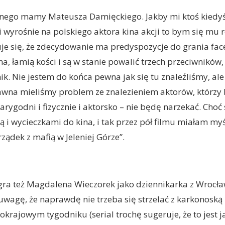
nnego mamy Mateusza Damięckiego. Jakby mi ktoś kiedyś 
wyrośnie na polskiego aktora kina akcji to bym się mu 
uje się, że zdecydowanie ma predyspozycje do grania fac
na, łamią kości i są w stanie powalić trzech przeciwników,
nik. Nie jestem do końca pewna jak się tu znaleźliśmy, al
wna mieliśmy problem ze znalezieniem aktorów, którzy 
arygodni i fizycznie i aktorsko – nie będę narzekać. Cho
ą i wycieczkami do kina, i tak przez pół filmu miałam my
ządek z mafią w Jeleniej Górze”.
gra też Magdalena Wieczorek jako dziennikarka z Wrocł
agę, że naprawdę nie trzeba się strzelać z karkonoską
krajowym tygodniku (serial trochę sugeruje, że to jest j