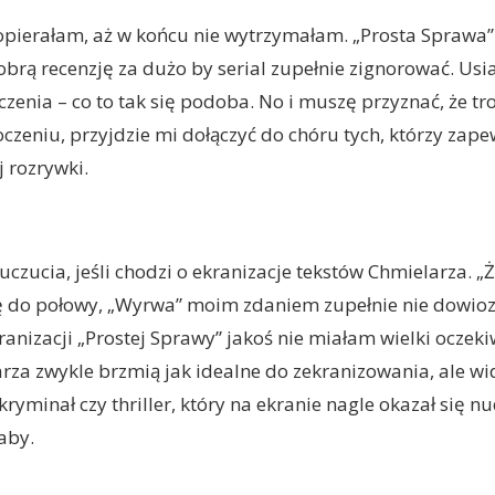
opierałam, aż w końcu nie wytrzymałam. „Prosta Sprawa”
obrą recenzję za dużo by serial zupełnie zignorować. Usi
enia – co to tak się podoba. No i muszę przyznać, że 
zeniu, przyjdzie mi dołączyć do chóru tych, którzy zapew
 rozrywki.
zucia, jeśli chodzi o ekranizacje tekstów Chmielarza. „
 do połowy, „Wyrwa” moim zdaniem zupełnie nie dowiozł
ranizacji „Prostej Sprawy” jakoś nie miałam wielki oczeki
arza zwykle brzmią jak idealne do zekranizowania, ale wi
kryminał czy thriller, który na ekranie nagle okazał się n
aby.