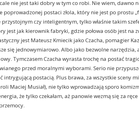
cale nie jest taki dobry w tym co robi. Nie wiem, dawno 
ie poprowadzonej postaci złola, który nie jest po prostu 
e przystojnym czy inteligentnym, tylko właśnie takim sze
ry jest jak kierownik fabryki, gdzie połowa osób jest na 
astyczny jest Mateusz Kmiecik jako Czacha, pomagier Kaz
isze się jednowymiarowo. Albo jako bezwolne narzędzia, 
owy. Tymczasem Czacha wyrasta trochę na postać tragic
awianego przed moralnymi wyborami. Serio nie przypuszc
 intrygującą postacią. Plus brawa, za wszystkie sceny m
 roli Maciej Musiał), nie tylko wprowadzają sporo komizmu
energia, że tylko czekałam, aż panowie wezmą się za ręce 
 przemocy.