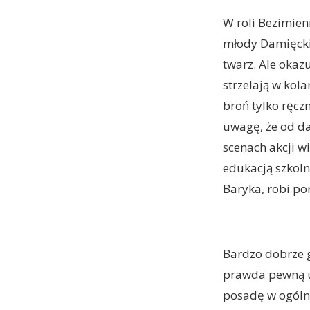
W roli Bezimie
młody Damięcki 
twarz. Ale okaz
strzelają w kola
broń tylko ręcz
uwagę, że od da
scenach akcji wi
edukacją szkoln
Baryka, robi por
Bardzo dobrze 
prawda pewną uw
posadę w ogólno