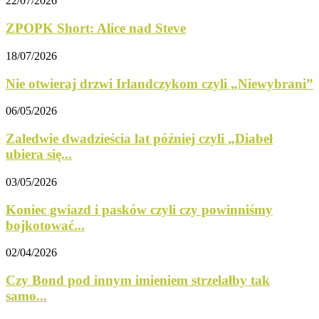
22/07/2026
ZPOPK Short: Alice nad Steve
18/07/2026
Nie otwieraj drzwi Irlandczykom czyli „Niewybrani”
06/05/2026
Zaledwie dwadzieścia lat później czyli „Diabeł
ubiera się...
03/05/2026
Koniec gwiazd i pasków czyli czy powinniśmy
bojkotować...
02/04/2026
Czy Bond pod innym imieniem strzelałby tak
samo...