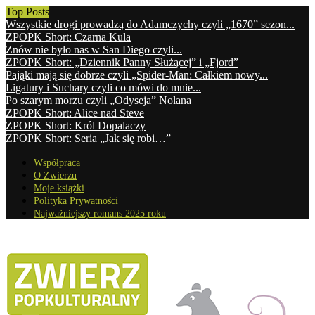
Top Posts
Wszystkie drogi prowadzą do Adamczychy czyli „1670” sezon...
ZPOPK Short: Czarna Kula
Znów nie było nas w San Diego czyli...
ZPOPK Short: „Dziennik Panny Służącej” i „Fjord”
Pająki mają się dobrze czyli „Spider-Man: Całkiem nowy...
Ligatury i Suchary czyli co mówi do mnie...
Po szarym morzu czyli „Odyseja” Nolana
ZPOPK Short: Alice nad Steve
ZPOPK Short: Król Dopalaczy
ZPOPK Short: Seria „Jak się robi…”
Współpraca
O Zwierzu
Moje książki
Polityka Prywatności
Najważniejszy romans 2025 roku