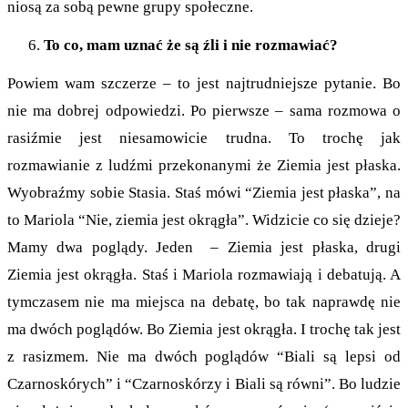
niosą za sobą pewne grupy społeczne.
To co, mam uznać że są źli i nie rozmawiać?
Powiem wam szczerze – to jest najtrudniejsze pytanie. Bo
nie ma dobrej odpowiedzi. Po pierwsze – sama rozmowa o
rasiźmie jest niesamowicie trudna. To trochę jak
rozmawianie z ludźmi przekonanymi że Ziemia jest płaska.
Wyobraźmy sobie Stasia. Staś mówi “Ziemia jest płaska”, na
to Mariola “Nie, ziemia jest okrągła”. Widzicie co się dzieje?
Mamy dwa poglądy. Jeden – Ziemia jest płaska, drugi
Ziemia jest okrągła. Staś i Mariola rozmawiają i debatują. A
tymczasem nie ma miejsca na debatę, bo tak naprawdę nie
ma dwóch poglądów. Bo Ziemia jest okrągła. I trochę tak jest
z rasizmem. Nie ma dwóch poglądów “Biali są lepsi od
Czarnoskórych” i “Czarnoskórzy i Biali są równi”. Bo ludzie