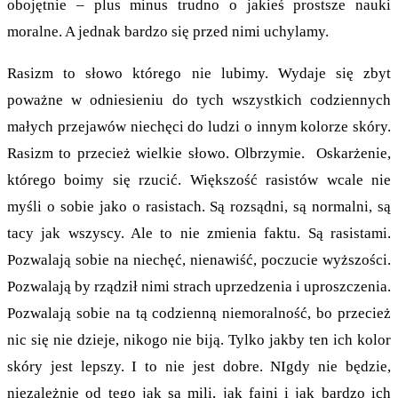
obojętnie – plus minus trudno o jakieś prostsze nauki
moralne. A jednak bardzo się przed nimi uchylamy.
Rasizm to słowo którego nie lubimy. Wydaje się zbyt
poważne w odniesieniu do tych wszystkich codziennych
małych przejawów niechęci do ludzi o innym kolorze skóry.
Rasizm to przecież wielkie słowo. Olbrzymie. Oskarżenie,
którego boimy się rzucić. Większość rasistów wcale nie
myśli o sobie jako o rasistach. Są rozsądni, są normalni, są
tacy jak wszyscy. Ale to nie zmienia faktu. Są rasistami.
Pozwalają sobie na niechęć, nienawiść, poczucie wyższości.
Pozwalają by rządził nimi strach uprzedzenia i uproszczenia.
Pozwalają sobie na tą codzienną niemoralność, bo przecież
nic się nie dzieje, nikogo nie biją. Tylko jakby ten ich kolor
skóry jest lepszy. I to nie jest dobre. NIgdy nie będzie,
niezależnie od tego jak są mili, jak fajni i jak bardzo ich