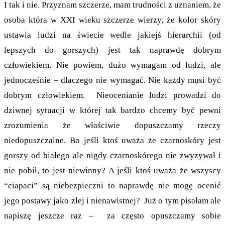
I tak i nie. Przyznam szczerze, mam trudności z uznaniem, że
osoba która w XXI wieku szczerze wierzy, że kolor skóry
ustawia ludzi na świecie wedle jakiejś hierarchii (od
lepszych do gorszych) jest tak naprawdę dobrym
człowiekiem. Nie powiem, dużo wymagam od ludzi, ale
jednocześnie – dlaczego nie wymagać. Nie każdy musi być
dobrym człowiekiem. Nieocenianie ludzi prowadzi do
dziwnej sytuacji w której tak bardzo chcemy być pewni
zrozumienia że właściwie dopuszczamy rzeczy
niedopuszczalne. Bo jeśli ktoś uważa że czarnoskóry jest
gorszy od białego ale nigdy czarnoskórego nie zwyzywał i
nie pobił, to jest niewinny? A jeśli ktoś uważa że wszyscy
“ciapaci” są niebezpieczni to naprawdę nie mogę ocenić
jego postawy jako złej i nienawistnej? Już o tym pisałam ale
napiszę jeszcze raz – za często opuszczamy sobie