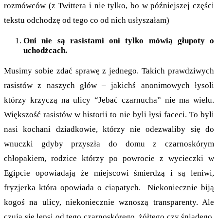
rozmówców (z Twittera i nie tylko, bo w późniejszej części
tekstu odchodzę od tego co od nich usłyszałam)
Oni nie są rasistami oni tylko mówią głupoty o
uchodźcach.
Musimy sobie zdać sprawę z jednego. Takich prawdziwych
rasistów z naszych głów – jakichś anonimowych łysoli
którzy krzyczą na ulicy “Jebać czarnucha” nie ma wielu.
Większość rasistów w historii to nie byli łysi faceci. To byli
nasi kochani dziadkowie, którzy nie odezwaliby się do
wnuczki gdyby przyszła do domu z czarnoskórym
chłopakiem, rodzice którzy po powrocie z wycieczki w
Egipcie opowiadają że miejscowi śmierdzą i są leniwi,
fryzjerka która opowiada o ciapatych. Niekoniecznie biją
kogoś na ulicy, niekoniecznie wznoszą transparenty. Ale
czują się lepsi od tego czarnoskórego, żółtego czy śniadego.