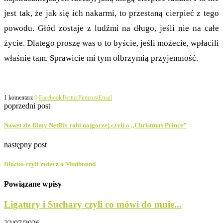
jest tak, że jak się ich nakarmi, to przestaną cierpieć z tego
powodu. Głód zostaje z ludźmi na długo, jeśli nie na całe
życie. Dlatego proszę was o to byście, jeśli możecie, wpłacili
właśnie tam. Sprawicie mi tym olbrzymią przyjemność.
1 komentarz
0
Facebook
Twitter
Pinterest
Email
poprzedni post
Nawet złe filmy Netflix robi najgorzej czyli o „Christmas Prince”
następny post
Błocko czyli zwierz o Mudbound
Powiązane wpisy
Ligatury i Suchary czyli co mówi do mnie...