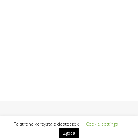
Ta strona korzysta z ciasteczek
Cookie settings
Zgoda
@2019 - Wszelkie prawa zastrzeżone | Realizacja / Hosting:
OpiekunBloga