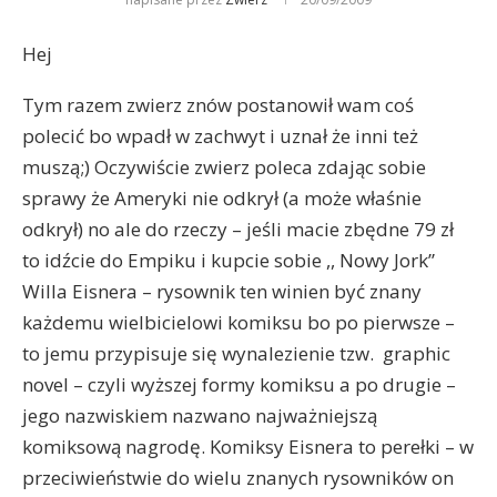
Hej
Tym razem zwierz znów postanowił wam coś
polecić bo wpadł w zachwyt i uznał że inni też
muszą;) Oczywiście zwierz poleca zdając sobie
sprawy że Ameryki nie odkrył (a może właśnie
odkrył) no ale do rzeczy – jeśli macie zbędne 79 zł
to idźcie do Empiku i kupcie sobie ,, Nowy Jork”
Willa Eisnera – rysownik ten winien być znany
każdemu wielbicielowi komiksu bo po pierwsze –
to jemu przypisuje się wynalezienie tzw. graphic
novel – czyli wyższej formy komiksu a po drugie –
jego nazwiskiem nazwano najważniejszą
komiksową nagrodę. Komiksy Eisnera to perełki – w
przeciwieństwie do wielu znanych rysowników on