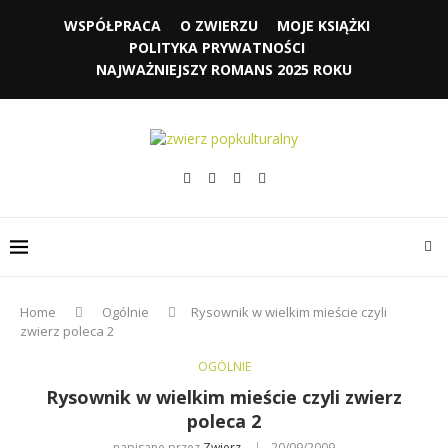
WSPÓŁPRACA
O ZWIERZU
MOJE KSIĄŻKI
POLITYKA PRYWATNOŚCI
NAJWAŻNIEJSZY ROMANS 2025 ROKU
Home
Ogólnie
Rysownik w wielkim mieście czyli
zwierz poleca 2
OGÓLNIE
Rysownik w wielkim mieście czyli zwierz
poleca 2
napisane przez
Zwierz
20/09/2009