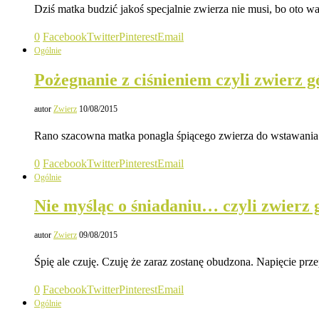
Dziś matka budzić jakoś specjalnie zwierza nie musi, bo oto w
0
Facebook
Twitter
Pinterest
Email
Ogólnie
Pożegnanie z ciśnieniem czyli zwierz gó
autor
Zwierz
10/08/2015
Rano szacowna matka ponagla śpiącego zwierza do wstawania b
0
Facebook
Twitter
Pinterest
Email
Ogólnie
Nie myśląc o śniadaniu… czyli zwierz g
autor
Zwierz
09/08/2015
Śpię ale czuję. Czuję że zaraz zostanę obudzona. Napięcie pr
0
Facebook
Twitter
Pinterest
Email
Ogólnie