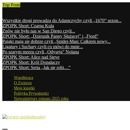
Top Posts
Wszystkie drogi prowadzą do Adamczychy czyli „1670” sezon...
ZPOPK Short: Czarna Kula
Znów nie było nas w San Diego czyli...
ZPOPK Short: „Dziennik Panny Służącej” i „Fjord”
Pająki mają się dobrze czyli „Spider-Man: Całkiem nowy...
Ligatury i Suchary czyli co mówi do mnie...
Po szarym morzu czyli „Odyseja” Nolana
ZPOPK Short: Alice nad Steve
ZPOPK Short: Król Dopalaczy
ZPOPK Short: Seria „Jak się robi…”
Współpraca
O Zwierzu
Moje książki
Polityka Prywatności
Najważniejszy romans 2025 roku