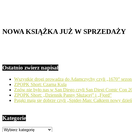
NOWA KSIĄŻKA JUŻ W SPRZEDAŻY
Ostatnio zwierz napisał
Wszystkie drogi prowadzą do Adamczychy czyli „1670” sezon
ZPOPK Short: Czarna Kula
Znów nie było nas w San Diego czyli San Diegi Comic Con 2
ZPOPK Short: „Dziennik Panny Służącej” i „Fjord”
Pająki mają się dobrze czyli „Spider-Man: Całkiem nowy dzie
Kategorie
Kategorie