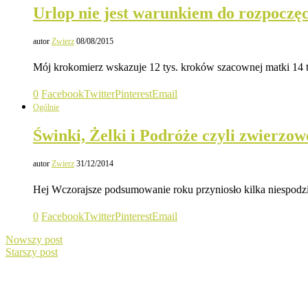
Urlop nie jest warunkiem do rozpoczęc
autor
Zwierz
08/08/2015
Mój krokomierz wskazuje 12 tys. kroków szacownej matki 14 t
0
Facebook
Twitter
Pinterest
Email
Ogólnie
Świnki, Żelki i Podróże czyli zwierzo
autor
Zwierz
31/12/2014
Hej Wczorajsze podsumowanie roku przyniosło kilka niespod
0
Facebook
Twitter
Pinterest
Email
Nowszy post
Starszy post