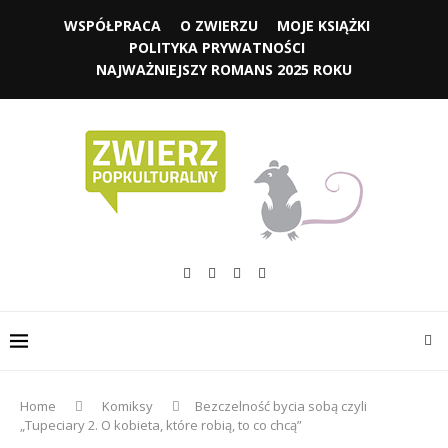
WSPÓŁPRACA
O ZWIERZU
MOJE KSIĄŻKI
POLITYKA PRYWATNOŚCI
NAJWAŻNIEJSZY ROMANS 2025 ROKU
Home
Komiksy
Bezczelność bycia sobą czyli
„Tupeciary 2. O kobieta, które robią, to co chcą”