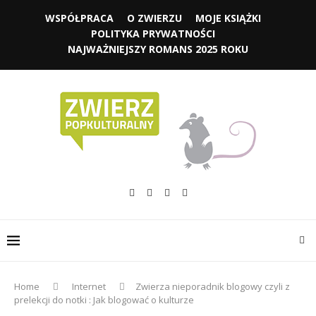
WSPÓŁPRACA
O ZWIERZU
MOJE KSIĄŻKI
POLITYKA PRYWATNOŚCI
NAJWAŻNIEJSZY ROMANS 2025 ROKU
Home
Internet
Zwierza nieporadnik blogowy czyli z
prelekcji do notki : Jak blogować o kulturze