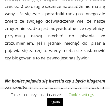
zwierza :) po drugie szczerze napisać że nie ma się
weny i że się żyje – poradniki radzą co innego ale
zwierz ze swojego doświadczenia wie, że nasze
zmęczenie rzadko jest indywidualne i że czytelnicy
przyjmują naszą niechęć do pisania ze
zrozumieniem. Jeśli jednak niechęć do pisania
pojawia się za często wtedy trzeba się zastanowić
czy blogowanie to na pewno jest nas żywioł.
Na koniec pojawia się kwestia czy z bycia blogerem
coś wynika
. Co raz więcej osób uważa że jednak
Ta strona korzysta z ciasteczek
Cookie settings
tak. Zwierz jest zdania, ze im rzadziej myślimy o
Zgoda
naszych obowiązkach „jako blogera” tym lepiej dla