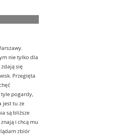
Warszawy.
ym nie tylko dla
 zdają się
wisk. Przegięta
echęć
 tyle pogardy,
jest tu ze
ia są bliższe
 znają i chcą mu
glądam zbiór