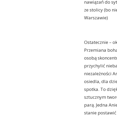
nawiązań do sytu
ze stolicy (bo n
Warszawie)
Ostatecznie – ok
Przemiana bohat
osobą skoncentr
przychylić nieb
niezależności A
osiedla, dla dz
spotka. To dzi
sztucznym twor
parą. Jedna Anie
stanie postawić