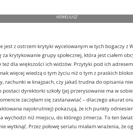
HEWELIUSZ
e jest z ostrzem krytyki wycelowanym w tych bogaczy z 
ę za krytykowanie grupy społecznej, która jest ciałem obc
le też dla większości ich widzów. Przytyki pod ich adresem
dnak więcej wiedzą o tym życiu niż o tym z praskich bloko
y, rachunki w knajpach, czy jakaś trudna do opisania ni
 postaci dyrektorki szkoły (jej przerysowanie ma w sobie
encie zaczęłam się zastanawiać – dlaczego akurat ona 
aktowana najokrutniej) pokazują, że ich punkty odniesien
a wychodzi niż miejscu, do którego zmierza. To ten świat
nie wytknąć. Przez połowę serialu miałam wrażenia, że o