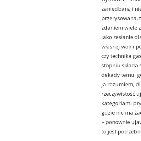
zaniedbaną i ni
przerysowana, t
zdaniem wiele z
jako zesłanie dl
własnej woli i p
czy technika ga
stopniu składa s
dekady temu, g
ja rozumiem, dl
rzeczywistość uj
kategoriami pry
gdzie nie ma ż
– ponownie ujawn
to jest potrzebn