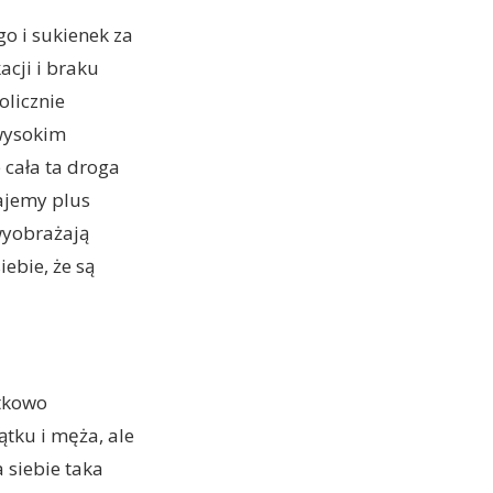
o i sukienek za
acji i braku
olicznie
 wysokim
 cała ta droga
tajemy plus
wyobrażają
ebie, że są
ątkowo
ątku i męża, ale
a siebie taka