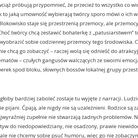
 wciąż próbują przypomnieć, że przecież to wszystko co wi
to jaką umowność wybierają twórcy sporo mówi o ich wi
 Blokowisko staje się przestrzenią przemocy, ale przemoc
hoć twórcy chcą zestawić bohaterkę z „patusiarstwem” to
 wyobrazić sobie codziennej przemocy tego środowiska. C
e chcą go zobaczyć – raczej wolą się odnieść do atrakcy
hematów – czułych gangusów walczących ze swoimi emocj
rek spod bloku, słownych bossów lokalnej grupy przest
oby bardziej zaboleć zostaje tu wyjęte z narracji. Ludzie
e pijani. Ćpają, ale nigdy nie są uzależnieni. Rodzice są 
ajwyraźniej zupełnie nie stwarzają żadnych problemów. Na
ktyw do niedopowiedziany, nie osadzony, prawie niewid
 ale nie chcemy sobie psuć humoru, więc go nie zobaczym