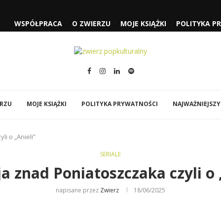
WSPÓŁPRACA
O ZWIERZU
MOJE KSIĄŻKI
POLITYKA P
CZYLI...
ŁUŻĄCEJ” I „FJORD”
SPIDER-MAN: CAŁKIEM NOWY...
WI DO MNIE...
JA” NOLANA
I…”
ERZU
MOJE KSIĄŻKI
POLITYKA PRYWATNOŚCI
NAJWAŻNIEJSZY
i o „Anieli”
SERIALE
a znad Poniatoszczaka czyli o 
napisane przez
Zwierz
18/06/2025