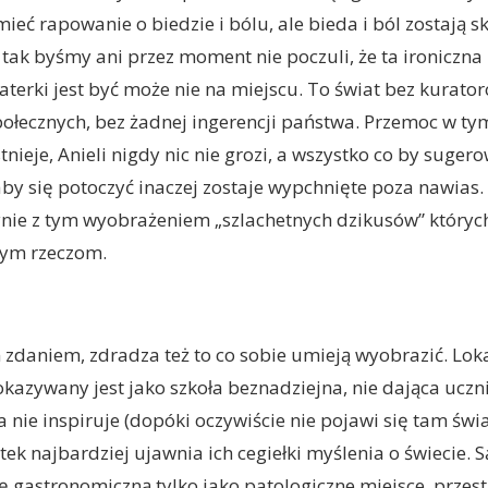
ieć rapowanie o biedzie i bólu, ale bieda i ból zostają s
k byśmy ani przez moment nie poczuli, że ta ironiczna 
terki jest być może nie na miejscu. To świat bez kurator
łecznych, bez żadnej ingerencji państwa. Przemoc w tym
nieje, Anieli nigdy nic nie grozi, a wszystko co by sugero
y się potoczyć inaczej zostaje wypchnięte poza nawias. 
nie z tym wyobrażeniem „szlachetnych dzikusów” których 
zym rzeczom.
daniem, zdradza też to co sobie umieją wyobrazić. Lok
kazywany jest jako szkoła beznadziejna, nie dająca uczn
a nie inspiruje (dopóki oczywiście nie pojawi się tam świ
ek najbardziej ujawnia ich cegiełki myślenia o świecie. S
ę gastronomiczną tylko jako patologiczne miejsce, przes