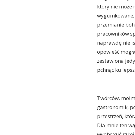
który nie może m
wygumkowane, ta
przemianie boha
pracowników spo
naprawdę nie ist
opowieść mogłab
zestawiona jedy
pchnąć ku leps
Twórców, moim z
gastronomik, po
przestrzeń, któr
Dla mnie ten wąt
wyobrazić szkoł