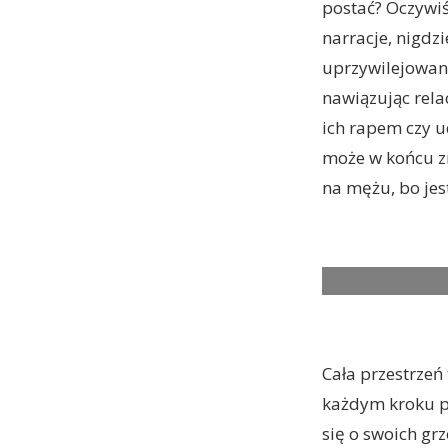
postać? Oczywiś
narracje, nigdz
uprzywilejowaną
nawiązując rel
ich rapem czy u
może w końcu zr
na mężu, bo jest
Cała przestrzeń
każdym kroku pr
się o swoich grz