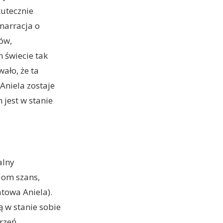
kutecznie
narracja o
ów,
 świecie tak
wało, że ta
Aniela zostaje
jest w stanie
alny
iom szans,
atowa Aniela).
ą w stanie sobie
trzeń