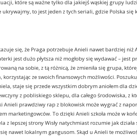
acji, które są ważne tylko dla jakiejś wąskiej grupy ludzi
ie ukrywajmy, to jest jeden z tych seriali, gdzie Polska się
azuje się, że Praga potrzebuje Anieli nawet bardziej niż A
erki jest dużo płytsza niż mogłoby się wydawać – jest pr
owaną na sobie, z tą różnicą, że zmieniła się grupa, któr
a, korzystając ze swoich finansowych możliwości. Poszuku
niela, staje się przede wszystkim dobrym aniołem dla dz
iewczyny z pobliskiego sklepu, dla całego środowiska, z k
ęki Anieli prawdziwy rap z blokowisk może wygrać z n
em marketingowców. To dzięki Anieli szkoła może w końc
la z lepszej strony Wisły natychmiast rozumie jak działa ś
 się nawet lokalnym gangusom. Skąd u Anieli te możliwoś