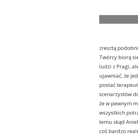
zresztą podobni
Twórcy biorą si
ludzi z Pragi, a
ujawniać, że je
postać terapeut
scenarzystów do
że w pewnym mom
wszystkich potr
temu skąd Aniel
coś bardzo real