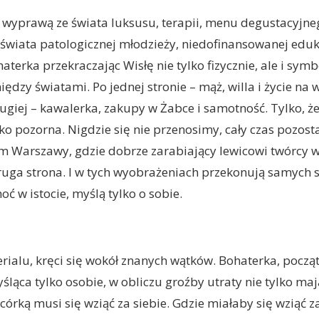
 wyprawą ze świata luksusu, terapii, menu degustacyjneg
o świata patologicznej młodzieży, niedofinansowanej eduk
terka przekraczając Wisłę nie tylko fizycznie, ale i symb
ędzy światami. Po jednej stronie – mąż, willa i życie na
ugiej – kawalerka, zakupy w Żabce i samotność. Tylko, że
ylko pozorna. Nigdzie się nie przenosimy, cały czas pozos
m Warszawy, gdzie dobrze zarabiający lewicowi twórcy 
druga strona. I w tych wyobrażeniach przekonują samych si
hoć w istocie, myślą tylko o sobie.
rialu, kręci się wokół znanych wątków. Bohaterka, pocz
śląca tylko osobie, w obliczu groźby utraty nie tylko maj
córką musi się wziąć za siebie. Gdzie miałaby się wziąć z