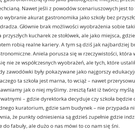
echcianą. Nawet jeśli z powodów scenariuszowych jest to 
o wybranie akurat gastronomika jako szkoły bez przysz
dradza. Głównie brak możliwości wyobrażenia sobie takie
a przyszłych kucharek ze stołówek, ale jako miejsca, gdzie
otem robią realne kariery. A tym są dziś jak najbardziej 
stronomiczne. Aniela porusza się w rzeczywistości, któr
ię nie ze współczesnych wyobrażeń, ale tych, które ustalił
dy zawodówki były pokazywane jako najgorszy edukacyjn
aczego ta szkoła jest marna, to wciąż – nawet przerysowu
awniamy jak o niej myślimy. zresztą fakt iż twórcy myślą
watnymi – gdzie dyrektorka decyduje czy szkoła będzie dz
adnego kuratorium, gdzie sam budynek – nie przypada n
ia, że punkty odniesienia są gdzieś zupełnie gdzie indzie
e do fabuły, ale dużo o nas mówi to co nam się śni.