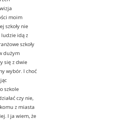
wizja
łości moim
j szkoły nie
 ludzie idą z
branżowe szkoły
a w dużym
y się z dwie
y wybór. I choć
jąc
 o szkole
iałać czy nie,
ikomu z miasta
j. I ja wiem, że