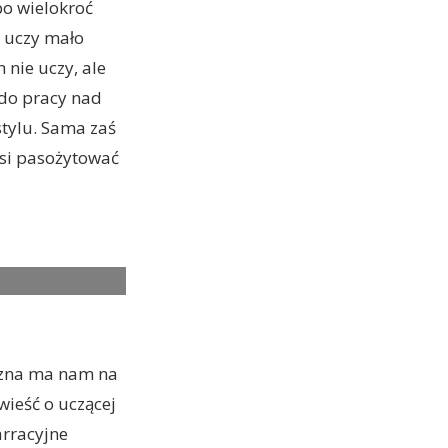
po wielokroć
y uczy mało
 nie uczy, ale
 do pracy nad
stylu. Sama zaś
usi pasożytować
yczna ma nam na
wieść o uczącej
arracyjne