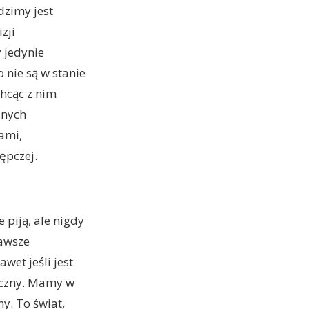
dzimy jest
zji
y jedynie
 nie są w stanie
hcąc z nim
jnych
ami,
ępczej.
 piją, ale nigdy
zawsze
wet jeśli jest
oczny. Mamy w
y. To świat,