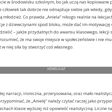
cie w środowisku szkolnym, bo jak uczą nas kopiowane 
ie człowiek tak dobrze nie odnajduje siebie jak wtedy, gd
 młodzież. Co prawda „Aniela” nikogo realnie na lekcjach
acje z dziewczynami spod bloku, może dać im motywację
dzielić – jakże przydatnych do awansu klasowego, lekcji 
ozumieć, że ma swoje miejsce w społeczeństwie i nie m
 w niej siła by stworzyć coś własnego.
HEWELIUSZ
 tej narracji, ironiczna, przerysowana, oraz mało realist
zypominać, że „Anielę” należy czytać raczej jako przypo
echach klasie wyższej niż opowieść realistyczną. Liczne n