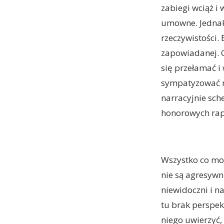
zabiegi wciąż i
umowne. Jednak 
rzeczywistości.
zapowiadanej. C
się przełamać i
sympatyzować ni
narracyjnie sc
honorowych rape
Wszystko co mogł
nie są agresywni
niewidoczni i n
tu brak perspe
niego uwierzyć,