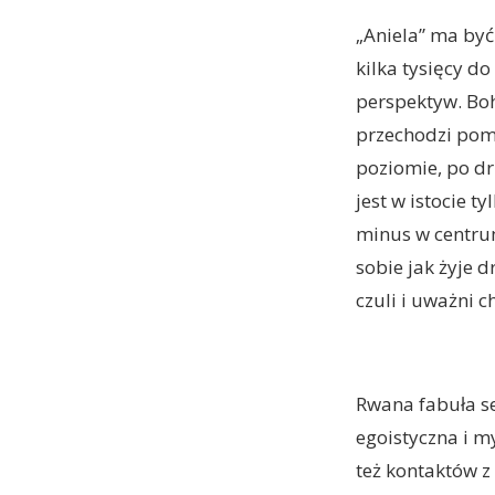
„Aniela” ma być
kilka tysięcy d
perspektyw. Boha
przechodzi pomi
poziomie, po dr
jest w istocie t
minus w centru
sobie jak żyje 
czuli i uważni c
Rwana fabuła se
egoistyczna i my
też kontaktów z 