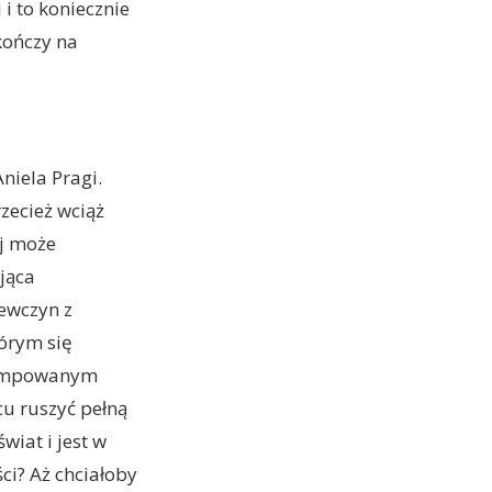
 i to koniecznie
 kończy na
niela Pragi.
zecież wciąż
ej może
jąca
iewczyn z
tórym się
apompowanym
u ruszyć pełną
wiat i jest w
ci? Aż chciałoby