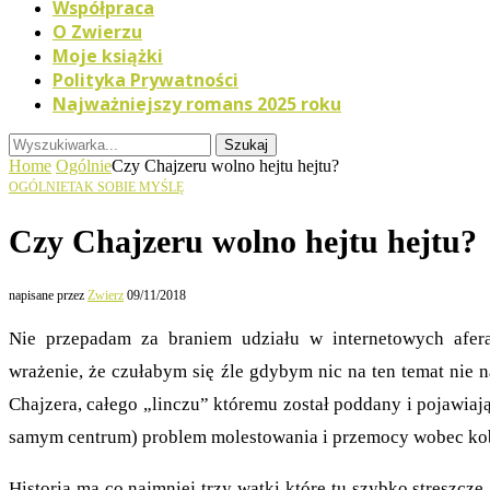
Współpraca
O Zwierzu
Moje książki
Polityka Prywatności
Najważniejszy romans 2025 roku
Szukaj
Home
Ogólnie
Czy Chajzeru wolno hejtu hejtu?
OGÓLNIE
TAK SOBIE MYŚLĘ
Czy Chajzeru wolno hejtu hejtu?
napisane przez
Zwierz
09/11/2018
Nie przepadam za braniem udziału w internetowych afe
wrażenie, że czułabym się źle gdybym nic na ten temat nie n
Chajzera, całego „linczu” któremu został poddany i pojawiaj
samym centrum) problem molestowania i przemocy wobec kob
Historia ma co najmniej trzy wątki które tu szybko streszcz