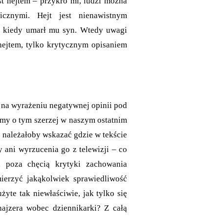
st hejtem – przykro mi, ludzi można
icznymi. Hejt jest nienawistnym
, kiedy umarł mu syn. Wtedy uwagi
 hejtem, tylko krytycznym opisaniem
 na wyrażeniu negatywnej opinii pod
imy o tym szerzej w naszym ostatnim
z należałoby wskazać gdzie w tekście
y ani wyrzucenia go z telewizji – co
 poza chęcią krytyki zachowania
mierzyć jakąkolwiek sprawiedliwość
yte tak niewłaściwie, jak tylko się
hajzera wobec dziennikarki? Z całą