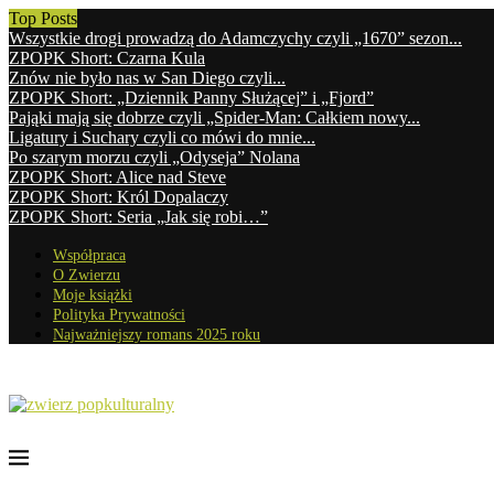
Top Posts
Wszystkie drogi prowadzą do Adamczychy czyli „1670” sezon...
ZPOPK Short: Czarna Kula
Znów nie było nas w San Diego czyli...
ZPOPK Short: „Dziennik Panny Służącej” i „Fjord”
Pająki mają się dobrze czyli „Spider-Man: Całkiem nowy...
Ligatury i Suchary czyli co mówi do mnie...
Po szarym morzu czyli „Odyseja” Nolana
ZPOPK Short: Alice nad Steve
ZPOPK Short: Król Dopalaczy
ZPOPK Short: Seria „Jak się robi…”
Współpraca
O Zwierzu
Moje książki
Polityka Prywatności
Najważniejszy romans 2025 roku