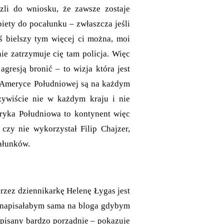
zli do wniosku, że zawsze zostaje
iety do pocałunku – zwłaszcza jeśli
ś bielszy tym więcej ci można, moi
nie zatrzymuje cię tam policja. Więc
gresją bronić – to wizja która jest
w Ameryce Południowej są na każdym
zywiście nie w każdym kraju i nie
ryka Południowa to kontynent więc
 czy nie wykorzystał Filip Chajzer,
ałunków.
przez dziennikarkę Helenę Łygas jest
e napisałabym sama na bloga gdybym
napisany bardzo porządnie – pokazuje