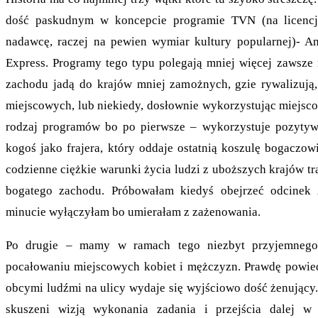
dość paskudnym w koncepcie programie TVN (na licencji
nadawcę, raczej na pewien wymiar kultury popularnej)- A
Express. Programy tego typu polegają mniej więcej zawsze
zachodu jadą do krajów mniej zamożnych, gzie rywalizują
miejscowych, lub niekiedy, dosłownie wykorzystując miejsc
rodzaj programów bo po pierwsze – wykorzystuje pozytyw
kogoś jako frajera, który oddaje ostatnią koszulę bogaczow
codzienne ciężkie warunki życia ludzi z uboższych krajów tr
bogatego zachodu. Próbowałam kiedyś obejrzeć odcinek 
minucie wyłączyłam bo umierałam z zażenowania.
Po drugie – mamy w ramach tego niezbyt przyjemnego
pocałowaniu miejscowych kobiet i mężczyzn. Prawdę powie
obcymi ludźmi na ulicy wydaje się wyjściowo dość żenujący.
skuszeni wizją wykonania zadania i przejścia dalej w 