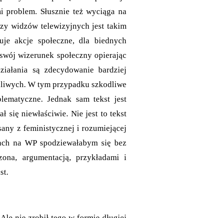
mi problem. Słusznie też wyciąga na
czy widzów telewizyjnych jest takim
je akcje społeczne, dla biednych
 swój wizerunek społeczny opierając
ziałania są zdecydowanie bardziej
iedliwych. W tym przypadku szkodliwe
blematyczne. Jednak sam tekst jest
 się niewłaściwie. Nie jest to tekst
isany z feministycznej i rozumiejącej
ach na WP spodziewałabym się bez
ona, argumentacją, przykładami i
st.
 Ale nie zrobił tego w formie długiej