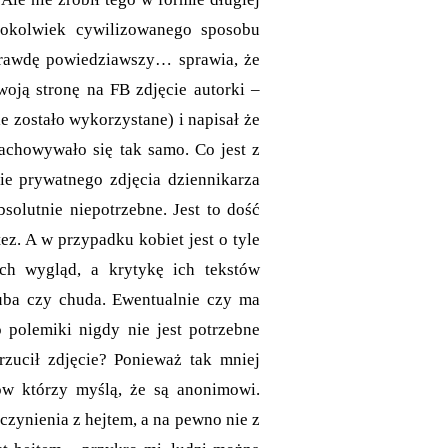
gokolwiek cywilizowanego sposobu
 prawdę powiedziawszy… sprawia, że
woją stronę na FB zdjęcie autorki –
ie zostało wykorzystane) i napisał że
zachowywało się tak samo. Co jest z
ie prywatnego zdjęcia dziennikarza
bsolutnie niepotrzebne. Jest to dość
ez. A w przypadku kobiet jest o tyle
ich wygląd, a krytykę ich tekstów
ruba czy chuda. Ewentualnie czy ma
o polemiki nigdy nie jest potrzebne
rzucił zdjęcie? Ponieważ tak mniej
ów którzy myślą, że są anonimowi.
zynienia z hejtem, a na pewno nie z