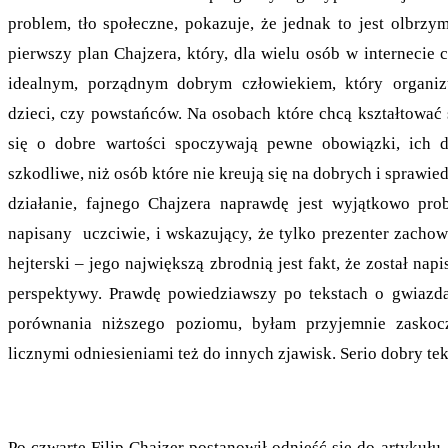
problem, tło społeczne, pokazuje, że jednak to jest olbrzy
pierwszy plan Chajzera, który, dla wielu osób w internecie 
idealnym, porządnym dobrym człowiekiem, który organizu
dzieci, czy powstańców. Na osobach które chcą kształtować
się o dobre wartości spoczywają pewne obowiązki, ich d
szkodliwe, niż osób które nie kreują się na dobrych i spraw
działanie, fajnego Chajzera naprawdę jest wyjątkowo pro
napisany uczciwie, i wskazujący, że tylko prezenter zachował
hejterski – jego największą zbrodnią jest fakt, że został nap
perspektywy. Prawdę powiedziawszy po tekstach o gwiazd
porównania niższego poziomu, byłam przyjemnie zaskocz
licznymi odniesieniami też do innych zjawisk. Serio dobry tek
Po czwarte Filip Chajzer postanowił odnieść się do artykułu.