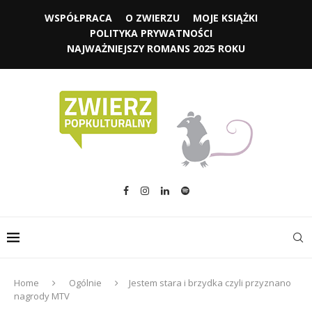
WSPÓŁPRACA
O ZWIERZU
MOJE KSIĄŻKI
POLITYKA PRYWATNOŚCI
NAJWAŻNIEJSZY ROMANS 2025 ROKU
Home
Ogólnie
Jestem stara i brzydka czyli przyznano
nagrody MTV