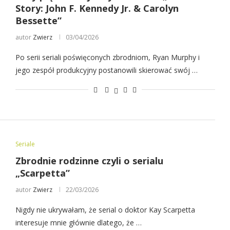
Story: John F. Kennedy Jr. & Carolyn
Bessette”
autor
Zwierz
03/04/2026
Po serii seriali poświęconych zbrodniom, Ryan Murphy i
jego zespół produkcyjny postanowili skierować swój …
Seriale
Zbrodnie rodzinne czyli o serialu
„Scarpetta”
autor
Zwierz
22/03/2026
Nigdy nie ukrywałam, że serial o doktor Kay Scarpetta
interesuje mnie głównie dlatego, że …