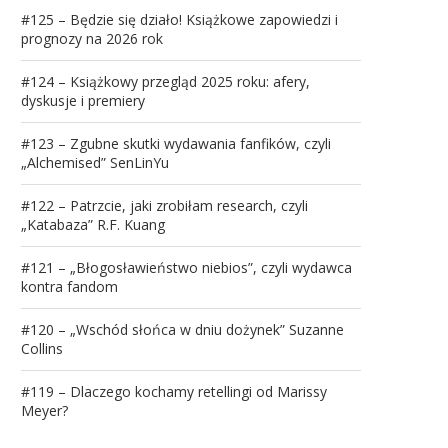
#125 – Będzie się działo! Książkowe zapowiedzi i
prognozy na 2026 rok
#124 – Książkowy przegląd 2025 roku: afery,
dyskusje i premiery
#123 – Zgubne skutki wydawania fanfików, czyli
„Alchemised” SenLinYu
#122 – Patrzcie, jaki zrobiłam research, czyli
„Katabaza” R.F. Kuang
#121 – „Błogosławieństwo niebios”, czyli wydawca
kontra fandom
#120 – „Wschód słońca w dniu dożynek” Suzanne
Collins
#119 – Dlaczego kochamy retellingi od Marissy
Meyer?