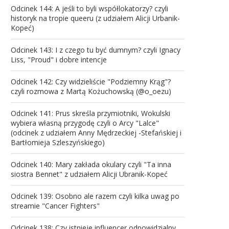
Odcinek 144: A jeśli to byli współlokatorzy? czyli
historyk na tropie queeru (z udziałem Alicji Urbanik-
Kopeć)
Odcinek 143: I z czego tu być dumnym? czyli Ignacy
Liss, "Proud" i dobre intencje
Odcinek 142: Czy widzieliście "Podziemny Krąg"?
czyli rozmowa z Martą Kożuchowską (@o_oezu)
Odcinek 141: Prus skreśla przymiotniki, Wokulski
wybiera własną przygodę czyli o Arcy "Lalce"
(odcinek z udziałem Anny Mędrzeckiej -Stefańskiej i
Bartłomieja Szleszyńskiego)
Odcinek 140: Mary zakłada okulary czyli "Ta inna
siostra Bennet" z udziałem Alicji Ubranik-Kopeć
Odcinek 139: Osobno ale razem czyli kilka uwag po
streamie "Cancer Fighters"
Odcinek 138: Czy istnieje influencer odpowidzialny