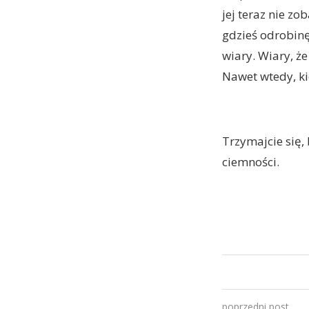
jej teraz nie zo
gdzieś odrobin
wiary. Wiary, że 
Nawet wtedy, ki
Trzymajcie się, 
ciemności.
poprzedni post