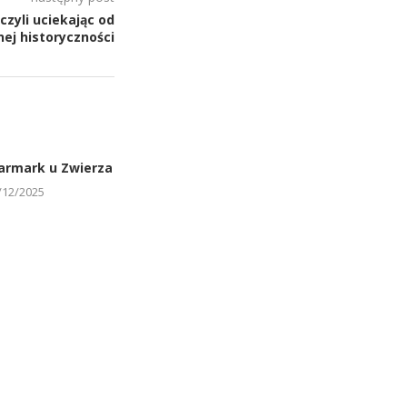
zyli uciekając od
nej historyczności
Jarmark u Zwierza
/12/2025