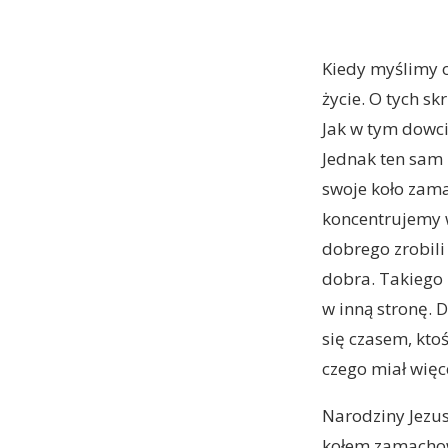
Kiedy myślimy o
życie. O tych s
Jak w tym dowci
Jednak ten sam n
swoje koło zama
koncentrujemy w
dobrego zrobili
dobra. Takiego 
w inną stronę. D
się czasem, ktoś
czego miał więc
Narodziny Jezusa
kołem zamachow