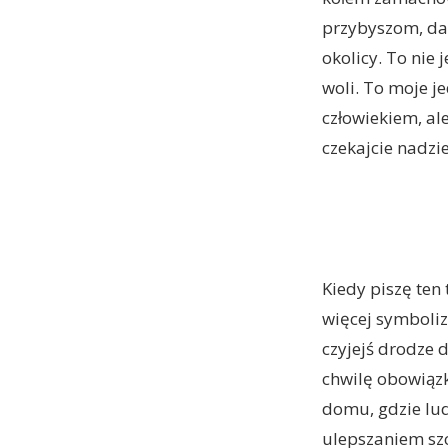
przybyszom, dar
okolicy. To nie 
woli. To moje j
człowiekiem, al
czekajcie nadzi
Kiedy piszę ten 
więcej symboliz
czyjejś drodze 
chwilę obowiązk
domu, gdzie lud
ulepszaniem sz