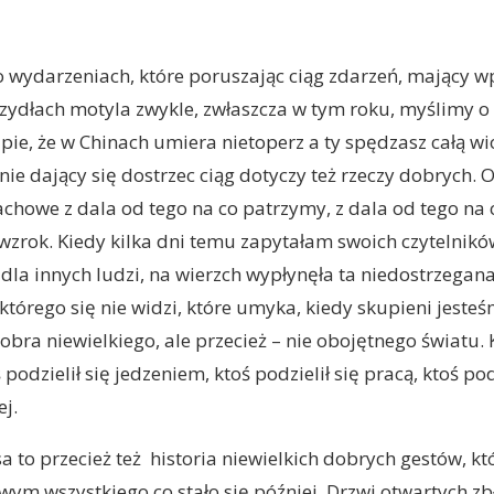
 wydarzeniach, które poruszając ciąg zdarzeń, mający w
krzydłach motyla zwykle, zwłaszcza w tym roku, myślimy o 
pie, że w Chinach umiera nietoperz a ty spędzasz całą 
ie dający się dostrzec ciąg dotyczy też rzeczy dobrych. O
chowe z dala od tego na co patrzymy, z dala od tego na
zrok. Kiedy kilka dni temu zapytałam swoich czytelnikó
 dla innych ludzi, na wierzch wypłynęła ta niedostrzegan
którego się nie widzi, które umyka, kiedy skupieni jeste
obra niewielkiego, ale przecież – nie obojętnego światu. 
 podzielił się jedzeniem, ktoś podzielił się pracą, ktoś pod
ej.
 to przecież też historia niewielkich dobrych gestów, któ
ym wszystkiego co stało się później. Drzwi otwartych z