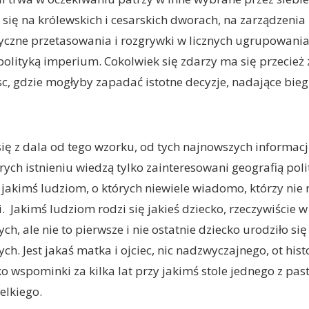
 się na królewskich i cesarskich dworach, na zarządzenia
yczne przetasowania i rozgrywki w licznych ugrupowania
 polityką imperium. Cokolwiek się zdarzy ma się przecież 
c, gdzie mogłyby zapadać istotne decyzje, nadające bie
 się z dala od tego wzorku, od tych najnowszych informac
órych istnieniu wiedzą tylko zainteresowani geografią pol
e, jakimś ludziom, o których niewiele wiadomo, którzy nie
i. Jakimś ludziom rodzi się jakieś dziecko, rzeczywiście
ch, ale nie to pierwsze i nie ostatnie dziecko urodziło s
ch. Jest jakaś matka i ojciec, nic nadzwyczajnego, ot his
o wspominki za kilka lat przy jakimś stole jednego z past
elkiego.