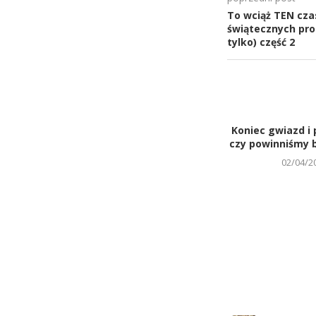
To wciąż TEN czas
świątecznych produ
tylko) część 2
Koniec gwiazd i 
czy powinniśmy b
02/04/2