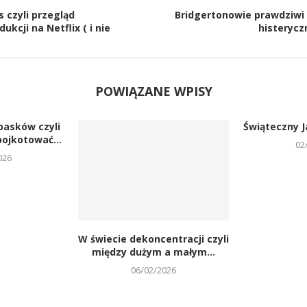
 czyli przegląd
Bridgertonowie prawdziwi c
kcji na Netflix ( i nie
histerycz
POWIĄZANE WPISY
pasków czyli
Świąteczny 
ojkotować...
02
026
W świecie dekoncentracji czyli
między dużym a małym...
06/02/2026