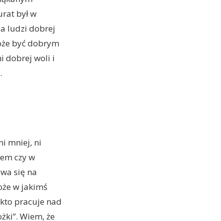
rat był w
ia ludzi dobrej
może być dobrym
 dobrej woli i
.
i mniej, ni
iem czy w
ywa się na
oże w jakimś
 kto pracuje nad
żki”. Wiem, że