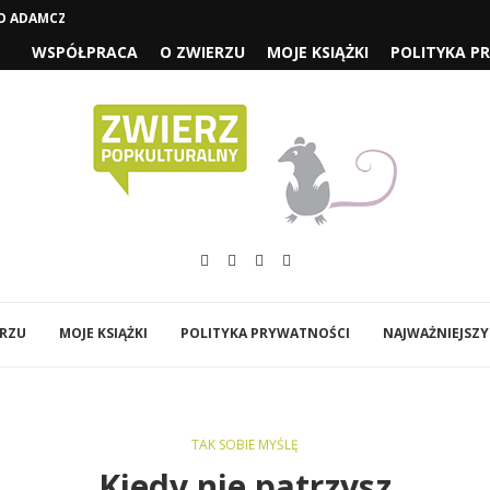
 ADAMCZYCHY CZYLI „1670” SEZON...
WSPÓŁPRACA
O ZWIERZU
MOJE KSIĄŻKI
POLITYKA P
ERZU
MOJE KSIĄŻKI
POLITYKA PRYWATNOŚCI
NAJWAŻNIEJSZY
TAK SOBIE MYŚLĘ
Kiedy nie patrzysz