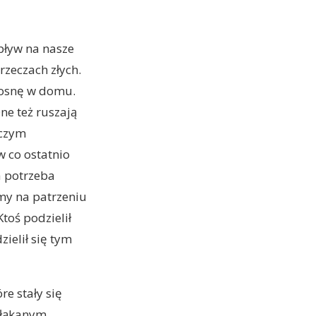
pływ na nasze
rzeczach złych.
wiosnę w domu.
ne też ruszają
 czym
w co ostatnio
a potrzeba
śmy na patrzeniu
Ktoś podzielił
zielił się tym
re stały się
błąkanym