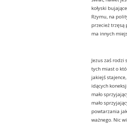
kołyski bujające
Rzymu, na polit
przecież trzęsą
ma innych miejs
Jezus zaś rodzi
tych miast o kt
jakiejś stajenc
idących koneksj
mało sprzyjający
mało sprzyjający
powtarzania jak
ważnego. Nic wi