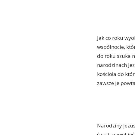
Jak co roku wyo
wspólnocie, któ
do roku szuka n
narodzinach Jez
kościoła do któ
zawsze je powta
Narodziny Jezusa
świat, nawet je