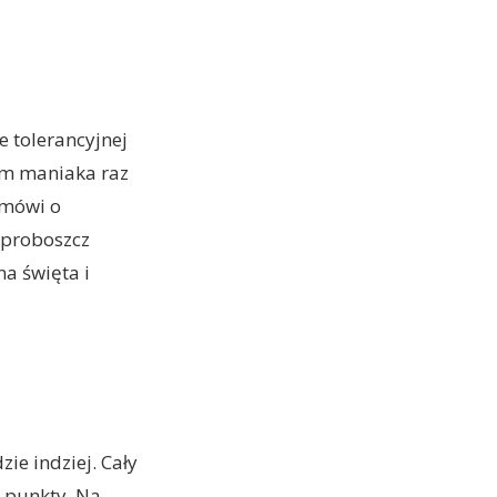
e tolerancyjnej
rem maniaka raz
 mówi o
 proboszcz
na święta i
ie indziej. Cały
e punkty. Na