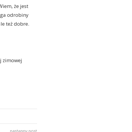
Wiem, że jest
aga odrobiny
ale też dobre.
ej zimowej
następny post