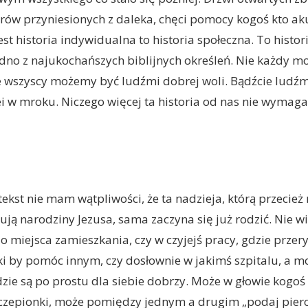
ów przyniesionych z daleka, chęci pomocy kogoś kto aku
jest historia indywidualna to historia społeczna. To histor
edno z najukochańszych biblijnych określeń. Nie każdy 
e wszyscy możemy być ludźmi dobrej woli. Bądźcie ludźmi
ei w mroku. Niczego więcej ta historia od nas nie wymaga
tekst nie mam wątpliwości, że ta nadzieja, którą przecież n
ują narodziny Jezusa, sama zaczyna się już rodzić. Nie w
do miejsca zamieszkania, czy w czyjejś pracy, gdzie przer
i by pomóc innym, czy dosłownie w jakimś szpitalu, a m
zie są po prostu dla siebie dobrzy. Może w głowie kogoś
czepionki, może pomiędzy jednym a drugim „podaj piero