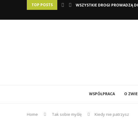
TOP POSTS
WSZYSTKIE DROGI PROWADZĄ DO
WSPÓŁPRACA
O ZWI
Home
Tak sobie myślę
Kiedy nie patrzysz