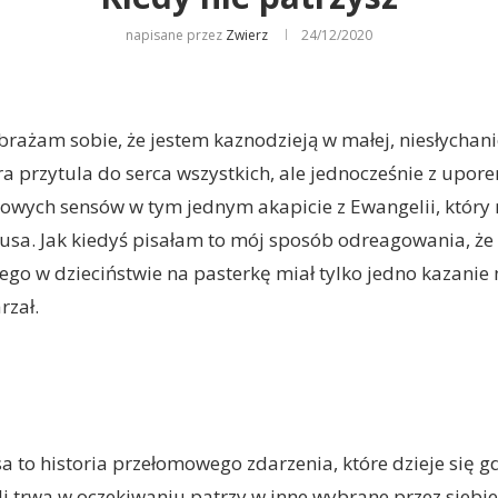
napisane przez
Zwierz
24/12/2020
brażam sobie, że jestem kaznodzieją w małej, niesłychani
ra przytula do serca wszystkich, ale jednocześnie z upo
owych sensów w tym jednym akapicie z Ewangelii, który
usa. Jak kiedyś pisałam to mój sposób odreagowania, że
rego w dzieciństwie na pasterkę miał tylko jedno kazanie 
rzał.
 to historia przełomowego zdarzenia, które dzieje się gdz
śli trwa w oczekiwaniu patrzy w inne wybrane przez siebi