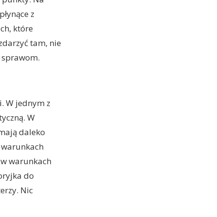
 płynące z
ch, które
zdarzyć tam, nie
g sprawom.
ji. W jednym z
ityczną. W
 mają daleko
 w warunkach
ię w warunkach
toryjka do
erzy. Nic