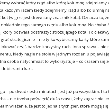
ożemy wybrać który rząd albo którą kolumnę zdejmiemy ze
Za każdym razem kiedy zdejmiemy rząd albo kolumnę na 
 kot (w grze jest drewniany znacznik kota). Oznacza to, 
ć dokładnie tego samego rzędu albo kolumny. No chyba 
, który pozwala odstraszyć stróżującego kota. To ciekaw
grać strategicznie – nie tylko wybieramy karty które sa
okować czyjś bardzo korzystny ruch. Inna sprawa – nie 
entu, kiedy nagle na stole w jednym rozdaniu pojawiają
edna osoba natychmiast to wykorzystuje – co czasem się 
 dobieraniu kart.
go – po dwudziestu minutach jest już po wszystkim. I to te
ha – nie trzeba poświęcić dużo czasu, żeby zagrać nie je
 Mam wrażenie, że jest to jedna z tych gier, które mogą się