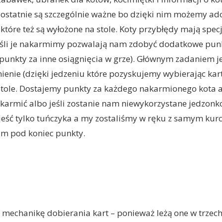
 ostatnie są szczególnie ważne bo dzięki nim możemy ad
 które też są wyłożone na stole. Koty przybłędy mają spec
Jeśli je nakarmimy pozwalają nam zdobyć dodatkowe punk
punkty za inne osiągnięcia w grze). Głównym zadaniem je
mienie (dzięki jedzeniu które pozyskujemy wybierając kar
tole. Dostajemy punkty za każdego nakarmionego kota al
akarmić albo jeśli zostanie nam niewykorzystane jedzon
 jeść tylko tuńczyka a my zostaliśmy w ręku z samym kur
am pod koniec punkty.
mechanikę dobierania kart – ponieważ leżą one w trzec