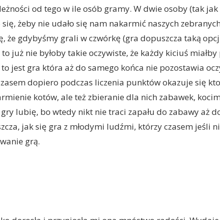
leżności od tego w ile osób gramy. W dwie osoby (tak jak
 się, żeby nie udało się nam nakarmić naszych zebranych
ę, że gdybyśmy grali w czwórkę (gra dopuszcza taką opcj
t) to już nie byłoby takie oczywiste, że każdy kiciuś miałb
 to jest gra która aż do samego końca nie pozostawia oc
 czasem dopiero podczas liczenia punktów okazuje się kt
armienie kotów, ale też zbieranie dla nich zabawek, kocim
gry lubię, bo wtedy nikt nie traci zapału do zabawy aż do
zcza, jak się gra z młodymi ludźmi, którzy czasem jeśli 
owanie grą.