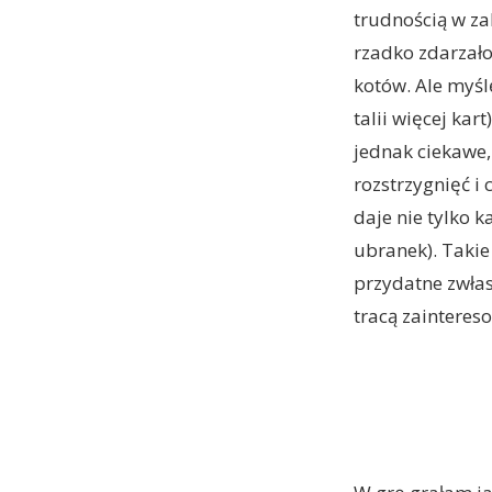
trudnością w za
rzadko zdarzało
kotów. Ale myśl
talii więcej kar
jednak ciekawe,
rozstrzygnięć i
daje nie tylko k
ubranek). Takie 
przydatne zwłas
tracą zainteres