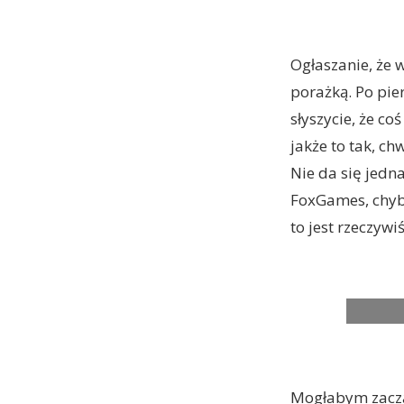
Ogłaszanie, że 
porażką. Po pier
słyszycie, że co
jakże to tak, ch
Nie da się jedn
FoxGames, chyba
to jest rzeczywi
Mogłabym zacząć