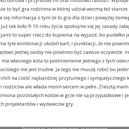
ko dorosła i przyniosła mi ona mnóstwo radości. Wydaje 
że to być gra rodzinna w której udział wezmą też starsze 
 się informacja o tym że to gra dla dzieci powyżej ósmeg
już tak koło 9-10 roku życia spokojnie się jej zasady zała
jami to super rzecz do kupienia na wyjazd, bo pudełko je
 ma tyle kombinacji ułożeń kart, i punktacji, że nie powin
ięstwo jednej osoby nie powinno być zawsze oczywiste. I
ię ma własnego kota to podmienienie jednego z tych obecn
ocistego nie jest trudne. Ja tego nie muszę robić bo jeden
chill na cześć najbardziej przytulnego i sympatycznego 
h rodziców ale włada moim sercem w pełni. Zresztą mam 
 imiona pozostałych kotów w grze nie są przypadkowe i jes
ch projektantów i wydawców gry.
Dowód na to, że polecam mimo, że przegrywam