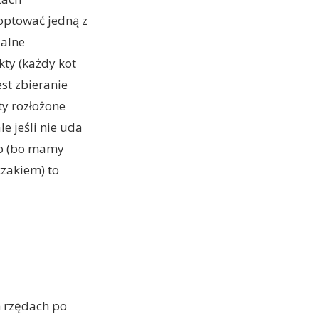
optować jedną z
jalne
ty (każdy kot
st zbieranie
ty rozłożone
e jeśli nie uda
ko (bo mamy
czakiem) to
h rzędach po