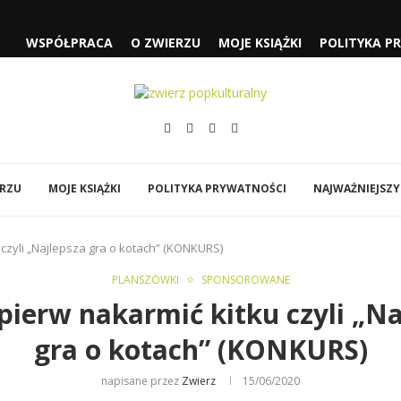
 CZYLI...
WSPÓŁPRACA
O ZWIERZU
MOJE KSIĄŻKI
POLITYKA P
SŁUŻĄCEJ” I „FJORD”
„SPIDER-MAN: CAŁKIEM NOWY...
ÓWI DO MNIE...
EJA” NOLANA
Y
BI…”
ERZU
MOJE KSIĄŻKI
POLITYKA PRYWATNOŚCI
NAJWAŻNIEJSZY
 czyli „Najlepsza gra o kotach” (KONKURS)
PLANSZÓWKI
SPONSOROWANE
pierw nakarmić kitku czyli „N
gra o kotach” (KONKURS)
napisane przez
Zwierz
15/06/2020