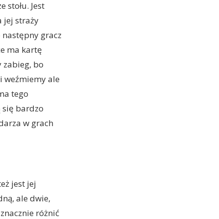
 stołu. Jest
jej straży
że następny gracz
że ma kartę
y zabieg, bo
mi weźmiemy ale
ma tego
 się bardzo
zdarza w grach
ż jest jej
dną, ale dwie,
 znacznie różnić