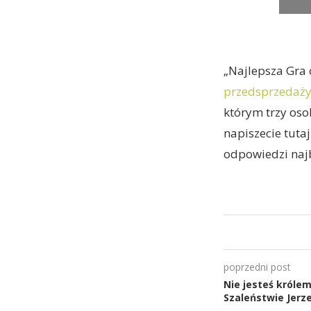
„Najlepsza Gra 
przedsprzedaż
którym trzy oso
napiszecie tutaj
odpowiedzi najb
poprzedni post
Nie jesteś królem
Szaleństwie Jerze