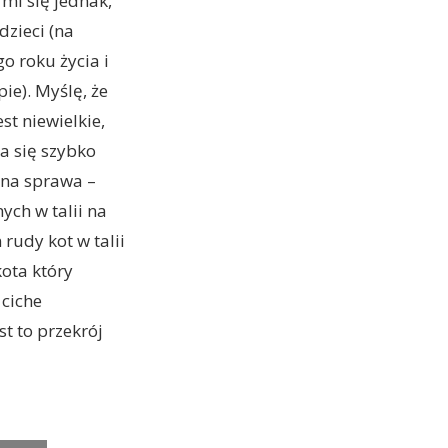
mi się jednak,
dzieci (na
o roku życia i
pie). Myślę, że
st niewielkie,
na się szybko
nna sprawa –
ych w talii na
 rudy kot w talii
kota który
ciche
t to przekrój