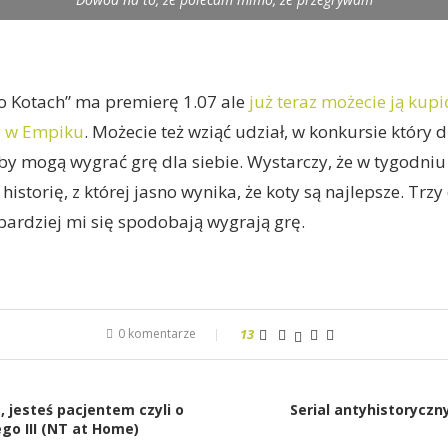
o Kotach” ma premierę 1.07 ale
już teraz możecie ją kupi
y w Empiku
. Możecie też wziąć udział, w konkursie który
by mogą wygrać grę dla siebie. Wystarczy, że w tygodniu
 historię, z której jasno wynika, że koty są najlepsze. Trz
ardziej mi się spodobają wygrają grę.
0 komentarze
13
, jesteś pacjentem czyli o
Serial antyhistoryczny
go III (NT at Home)