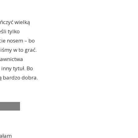
ńczyć wielką
śli tylko
icie nosem – bo
liśmy w to grać.
ydawnictwa
inny tytuł. Bo
cią bardzo dobra.
rałam