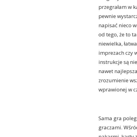
przegrałam w ka
pewnie wystarc
napisać nieco w
od tego, że to t
niewielka, łatw
imprezach czy w
instrukcje są n
nawet najlepsza 
zrozumienie ws
wprawionej w c
Sama gra polega
graczami. Wśród
nakarmi, karty 