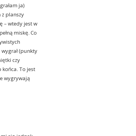
 grałam ja)
 z planszy
ę – wtedy jest w
y pełną miskę. Co
zywistych
o wygrał (punkty
iętki czy
 końca. To jest
nie wygrywają