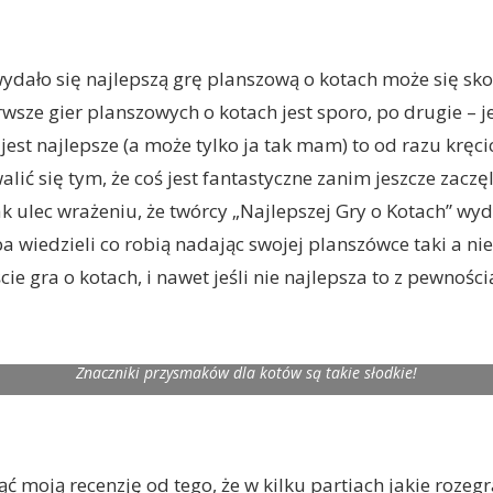
wydało się najlepszą grę planszową o kotach może się sko
wsze gier planszowych o kotach jest sporo, po drugie – je
ś jest najlepsze (a może tylko ja tak mam) to od razu kręc
walić się tym, że coś jest fantastyczne zanim jeszcze zaczę
ak ulec wrażeniu, że twórcy „Najlepszej Gry o Kotach” w
 wiedzieli co robią nadając swojej planszówce taki a nie 
ście gra o kotach, i nawet jeśli nie najlepsza to z pewnoś
Znaczniki przysmaków dla kotów są takie słodkie!
 moją recenzję od tego, że w kilku partiach jakie rozeg