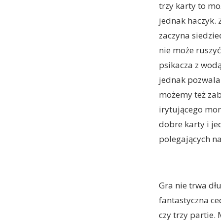
trzy karty to m
jednak haczyk. 
zaczyna siedzieć
nie może ruszy
psikacza z wodą
jednak pozwala 
możemy też zabl
irytującego mom
dobre karty i j
polegających na
Gra nie trwa dłu
fantastyczna cec
czy trzy partie.