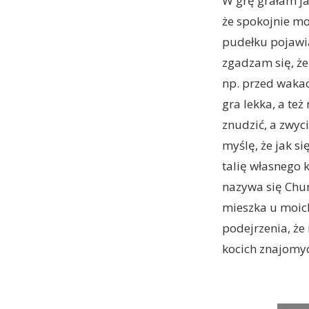
W grę grałam ja
że spokojnie mo
pudełku pojawia
zgadzam się, że 
np. przed wakac
gra lekka, a też
znudzić, a zwyc
myślę, że jak s
talię własnego k
nazywa się Chur
mieszka u moic
podejrzenia, że
kocich znajomy