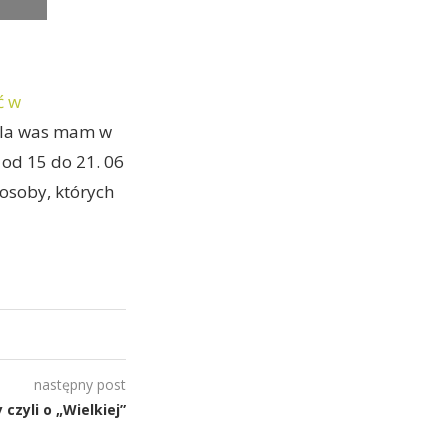
ć w
 dla was mam w
 od 15 do 21. 06
y osoby, których
następny post
 czyli o „Wielkiej”