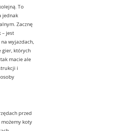
kolejną. To
a jednak
ialnym. Zacznę
 – jest
a na wyjazdach,
gier, których
 tak macie ale
rukcji i
 osoby
 rzędach przed
mi możemy koty
tach