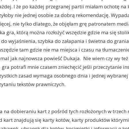
żdej. I że po każdej przegranej partii miałam ochotę na 
zyłoby nie jednej osobie za dobrą rekomendację. Wypad
ięcej, nie tylko dlatego, że objęłam grę patronatem med
aka gra, którą można rozłożyć wszędzie gdzie ma się stolik
a do wyjaśnienia, szybka do załapania i świetna do grani
szędzie tam gdzie nie ma miejsca i czasu na tłumaczenie 
iemal jak najnowsza powieść Dukaja. Nie wiem czy wy też
gra potrafi mnie czasem zniechęcić jeśli przeczytanie inst
zystkich zasad wymaga osobnego dnia i jednej wybranej
zytaniu tekstów prawniczych.
 na dobieraniu kart z pośród tych rozłożonych w trzech
 kart znajdują się karty kotów, karty produktów który
zabawek, ubranek dla kotów, kocimiętki i informacji o ko