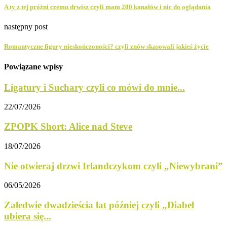
A ty z tej próżni czemu drwisz czyli mam 200 kanałów i nic do oglądania
następny post
Romantyczne figury nieskończoności? czyli znów skasowali jakieś życie
Powiązane wpisy
Ligatury i Suchary czyli co mówi do mnie...
22/07/2026
ZPOPK Short: Alice nad Steve
18/07/2026
Nie otwieraj drzwi Irlandczykom czyli „Niewybrani”
06/05/2026
Zaledwie dwadzieścia lat później czyli „Diabeł
ubiera się...