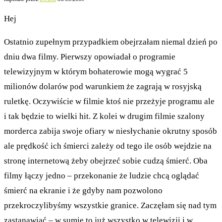
Hej
Ostatnio zupełnym przypadkiem obejrzałam niemal dzień po
dniu dwa filmy. Pierwszy opowiadał o programie
telewizyjnym w którym bohaterowie mogą wygrać 5
milionów dolarów pod warunkiem że zagrają w rosyjską
ruletkę. Oczywiście w filmie ktoś nie przeżyje programu ale
i tak będzie to wielki hit. Z kolei w drugim filmie szalony
morderca zabija swoje ofiary w niesłychanie okrutny sposób
ale prędkość ich śmierci zależy od tego ile osób wejdzie na
stronę internetową żeby obejrzeć sobie cudzą śmierć. Oba
filmy łączy jedno – przekonanie że ludzie chcą oglądać
śmierć na ekranie i że gdyby nam pozwolono
przekroczylibyśmy wszystkie granice. Zaczęłam się nad tym
zastanawiać – w sumie to już wszystko w telewizji i w