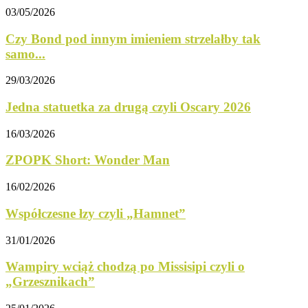
03/05/2026
Czy Bond pod innym imieniem strzelałby tak
samo...
29/03/2026
Jedna statuetka za drugą czyli Oscary 2026
16/03/2026
ZPOPK Short: Wonder Man
16/02/2026
Współczesne łzy czyli „Hamnet”
31/01/2026
Wampiry wciąż chodzą po Missisipi czyli o
„Grzesznikach”