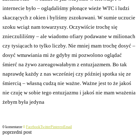
internecie było – oglądaliśmy płonące wieże WTC i ludzi
skaczących z okien i byliśmy zszokowani. W sumie uczucie
szoku wciąż nam towarzyszy. Oczywiście trochę się
znieczuliliśmy – ale wiadomo ofiary podawane w milionach
czy tysiącach to tylko liczby. Nie mniej mam trochę dosyć –
dosyć wmawiania mi że gdyby mi pozwolono oglądać
śmierć na żywo zareagowałabym z entuzjazmem. Bo tak
naprawdę każdy z nas wcześniej czy później spotka się ze
śmiercią – własną cudzą nie ważne. Ważne jest to że jakoś
nie czuję w sobie tego entuzjazmu i jakoś nie mam wrażenia
żebym była jedyna
0 komentarze
0
Facebook
Twitter
Pinterest
Email
poprzedni post