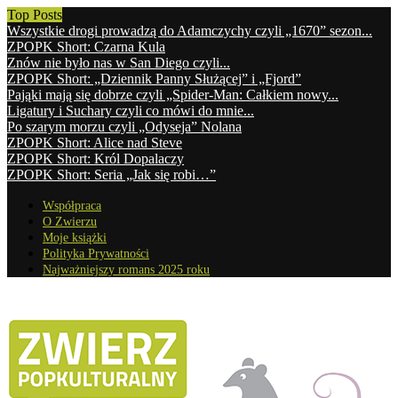
Top Posts
Wszystkie drogi prowadzą do Adamczychy czyli „1670” sezon...
ZPOPK Short: Czarna Kula
Znów nie było nas w San Diego czyli...
ZPOPK Short: „Dziennik Panny Służącej” i „Fjord”
Pająki mają się dobrze czyli „Spider-Man: Całkiem nowy...
Ligatury i Suchary czyli co mówi do mnie...
Po szarym morzu czyli „Odyseja” Nolana
ZPOPK Short: Alice nad Steve
ZPOPK Short: Król Dopalaczy
ZPOPK Short: Seria „Jak się robi…”
Współpraca
O Zwierzu
Moje książki
Polityka Prywatności
Najważniejszy romans 2025 roku