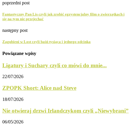
poprzedni post
Fantastyczny Pan Lis czyli jak zrobić egzystencjalny film o zwierzątkach i
się na tym nie przejechać
następny post
Zagubieni w Lost czyli baśń tysiąca i jednego odcinka
Powiązane wpisy
Ligatury i Suchary czyli co mówi do mnie...
22/07/2026
ZPOPK Short: Alice nad Steve
18/07/2026
Nie otwieraj drzwi Irlandczykom czyli „Niewybrani”
06/05/2026