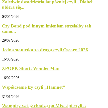
Zaledwie dwadzieścia lat później czyli „Diabeł
ubiera się...
03/05/2026
Czy Bond pod innym imieniem strzelałby tak
samo...
29/03/2026
Jedna statuetka za drugą czyli Oscary 2026
16/03/2026
ZPOPK Short: Wonder Man
16/02/2026
Współczesne łzy czyli „Hamnet”
31/01/2026
Wampiry wciąż chodzą po Missisipi czyli o