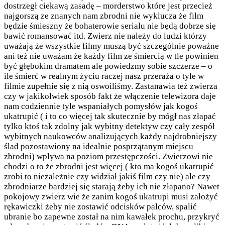
dostrzegł ciekawą zasadę – morderstwo które jest przecież
najgorszą ze znanych nam zbrodni nie wyklucza że film
będzie śmieszny że bohaterowie serialu nie będą dobrze się
bawić romansować itd. Zwierz nie należy do ludzi którzy
uważają że wszystkie filmy muszą być szczególnie poważne
ani też nie uważam że każdy film ze śmiercią w tle powinien
być głębokim dramatem ale powiedzmy sobie szczerze – o
ile śmierć w realnym życiu raczej nasz przeraża o tyle w
filmie zupełnie się z nią oswoiliśmy. Zastanawia też zwierza
czy w jakikolwiek sposób fakt że włączenie telewizora daje
nam codziennie tyle wspaniałych pomysłów jak kogoś
ukatrupić ( i to co więcej tak skutecznie by mógł nas złapać
tylko ktoś tak zdolny jak wybitny detektyw czy cały zespół
wybitnych naukowców analizujących każdy najdrobniejszy
ślad pozostawiony na idealnie posprzątanym miejscu
zbrodni) wpływa na poziom przestępczości. Zwierzowi nie
chodzi o to że zbrodni jest więcej ( kto ma kogoś ukatrupić
zrobi to niezależnie czy widział jakiś film czy nie) ale czy
zbrodniarze bardziej się starają żeby ich nie złapano? Nawet
pokojowy zwierz wie że zanim kogoś ukatrupi musi założyć
rękawiczki żeby nie zostawić odcisków palców, spalić
ubranie bo zapewne został na nim kawałek prochu, przykryć