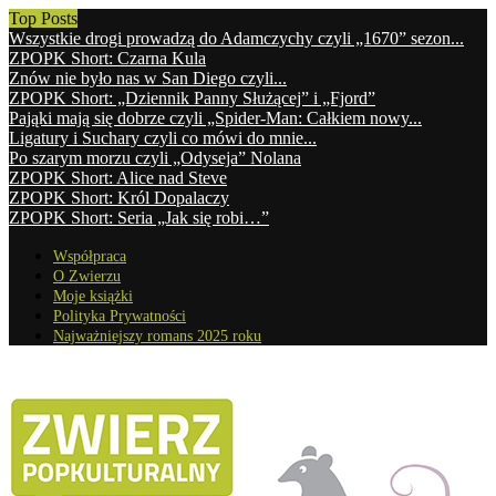
Top Posts
Wszystkie drogi prowadzą do Adamczychy czyli „1670” sezon...
ZPOPK Short: Czarna Kula
Znów nie było nas w San Diego czyli...
ZPOPK Short: „Dziennik Panny Służącej” i „Fjord”
Pająki mają się dobrze czyli „Spider-Man: Całkiem nowy...
Ligatury i Suchary czyli co mówi do mnie...
Po szarym morzu czyli „Odyseja” Nolana
ZPOPK Short: Alice nad Steve
ZPOPK Short: Król Dopalaczy
ZPOPK Short: Seria „Jak się robi…”
Współpraca
O Zwierzu
Moje książki
Polityka Prywatności
Najważniejszy romans 2025 roku