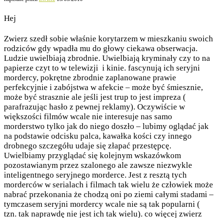
Hej
Zwierz szedł sobie właśnie korytarzem w mieszkaniu swoich
rodziców gdy wpadła mu do głowy ciekawa obserwacja.
Ludzie uwielbiają zbrodnie. Uwielbiają kryminały czy to na
papierze czyt to w telewizji i kinie. fascynują ich seryjni
mordercy, pokrętne zbrodnie zaplanowane prawie
perfekcyjnie i zabójstwa w afekcie – może być śmiesznie,
może być strasznie ale jeśli jest trup to jest impreza (
parafrazując hasło z pewnej reklamy). Oczywiście w
większości filmów wcale nie interesuje nas samo
morderstwo tylko jak do niego doszło – lubimy oglądać jak
na podstawie odcisku palca, kawałka kości czy innego
drobnego szczegółu udaje się złapać przestępcę.
Uwielbiamy przyglądać się kolejnym wskazówkom
pozostawianym przez szalonego ale zawsze niezwykle
inteligentnego seryjnego morderce. Jest z resztą tych
morderców w serialach i filmach tak wielu że człowiek może
nabrać przekonania że chodzą oni po ziemi całymi stadami –
tymczasem seryjni mordercy wcale nie są tak popularni (
tzn. tak naprawdę nie jest ich tak wielu). co więcej zwierz