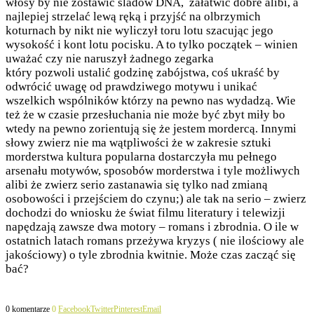
włosy by nie zostawić śladów DNA, załatwić dobre alibi, a
najlepiej strzelać lewą ręką i przyjść na olbrzymich
koturnach by nikt nie wyliczył toru lotu szacując jego
wysokość i kont lotu pocisku. A to tylko początek – winien
uważać czy nie naruszył żadnego zegarka
który pozwoli ustalić godzinę zabójstwa, coś ukraść by
odwrócić uwagę od prawdziwego motywu i unikać
wszelkich wspólników którzy na pewno nas wydadzą. Wie
też że w czasie przesłuchania nie może być zbyt miły bo
wtedy na pewno zorientują się że jestem mordercą. Innymi
słowy zwierz nie ma wątpliwości że w zakresie sztuki
morderstwa kultura popularna dostarczyła mu pełnego
arsenału motywów, sposobów morderstwa i tyle możliwych
alibi że zwierz serio zastanawia się tylko nad zmianą
osobowości i przejściem do czynu;) ale tak na serio – zwierz
dochodzi do wniosku że świat filmu literatury i telewizji
napędzają zawsze dwa motory – romans i zbrodnia. O ile w
ostatnich latach romans przeżywa kryzys ( nie ilościowy ale
jakościowy) o tyle zbrodnia kwitnie. Może czas zacząć się
bać?
0 komentarze
0
Facebook
Twitter
Pinterest
Email