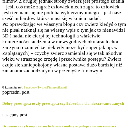
filmów. Z drugiej jednak strony zwierz jest prostego zdania
– jeśli coś może zagrać człowiek niech zagra to człowiek –
jeśli ten nam się nie podoba wybierzmy innego – jest nasz
sześć miliardów któryś musi się w końcu nadać.
Ps: Sprawdzając we własnym blogu czy zwierz kiedyś o tym
nie pisał natknął się na własny wpis o tym jak to nienawidzi
3D ( nadal nie cierpi tej technologii a właściwie
konieczności siedzenia w niewygodnych okularach choć
zaczyna rozumieć że niekiedy może być super jak np. w
Zaplątanych) – czyżby zwierz zamieniał się w tak młodym
wieku w strasznego zrzędę i przeciwnika postępu? Zwierz
czuje się zaniepokojony własną postawą dużo bardziej niż
zmianami zachodzącymi w przemyśle filmowym
0 komentarze
0
Facebook
Twitter
Pinterest
Email
poprzedni post
Dobry przestępca to zły przestępca czyli zbrodnia dla niezaawansowanych
następny post
Bromance czyli mężczyzna heteroseksualny w pułapce nowoczesności