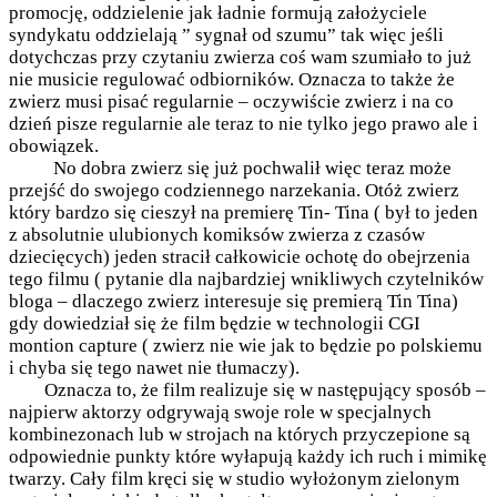
promocję, oddzielenie jak ładnie formują założyciele
syndykatu oddzielają ” sygnał od szumu” tak więc jeśli
dotychczas przy czytaniu zwierza coś wam szumiało to już
nie musicie regulować odbiorników. Oznacza to także że
zwierz musi pisać regularnie – oczywiście zwierz i na co
dzień pisze regularnie ale teraz to nie tylko jego prawo ale i
obowiązek.
No dobra zwierz się już pochwalił więc teraz może
przejść do swojego codziennego narzekania. Otóż zwierz
który bardzo się cieszył na premierę Tin- Tina ( był to jeden
z absolutnie ulubionych komiksów zwierza z czasów
dziecięcych) jeden stracił całkowicie ochotę do obejrzenia
tego filmu ( pytanie dla najbardziej wnikliwych czytelników
bloga – dlaczego zwierz interesuje się premierą Tin Tina)
gdy dowiedział się że film będzie w technologii CGI
montion capture ( zwierz nie wie jak to będzie po polskiemu
i chyba się tego nawet nie tłumaczy).
Oznacza to, że film realizuje się w następujący sposób –
najpierw aktorzy odgrywają swoje role w specjalnych
kombinezonach lub w strojach na których przyczepione są
odpowiednie punkty które wyłapują każdy ich ruch i mimikę
twarzy. Cały film kręci się w studio wyłożonym zielonym