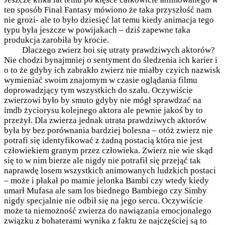
ten sposób Final Fantasy mówiono że taka przyszłość nam
nie grozi- ale to było dziesięć lat temu kiedy animacja tego
typu była jeszcze w powijakach – dziś zapewne taka
produkcja zarobiła by krocie.
Dlaczego zwierz boi się utraty prawdziwych aktorów?
Nie chodzi bynajmniej o sentyment do śledzenia ich karier i
o to że gdyby ich zabrakło zwierz nie miałby czyich nazwisk
wymieniać swoim znajomym w czasie oglądania filmu
doprowadzjący tym wszystkich do szału. Oczywiście
zwierzowi było by smuto gdyby nie mógł sprawdzać na
imdb życiorysu kolejnego aktora ale pewnie jakoś by to
przeżył. Dla zwierza jednak utrata prawdziwych aktorów
była by bez porównania bardziej bolesna – otóż zwierz nie
potrafi się identyfikować z żadną postacią która nie jest
człowiekiem granym przez człowieka. Zwierz nie wie skąd
się to w nim bierze ale nigdy nie potrafił się przejąć tak
naprawdę losem wszystkich animowanych ludzkich postaci
– może i płakał po mamie jelonka Bambi czy wtedy kiedy
umarł Mufasa ale sam los biednego Bambiego czy Simby
nigdy specjalnie nie odbił się na jego sercu. Oczywiście
może ta niemożność zwierza do nawiązania emocjonalego
związku z bohaterami wynika z faktu że najczęściej są to