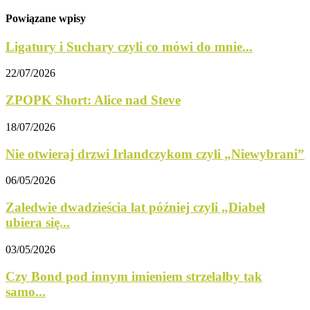
Powiązane wpisy
Ligatury i Suchary czyli co mówi do mnie...
22/07/2026
ZPOPK Short: Alice nad Steve
18/07/2026
Nie otwieraj drzwi Irlandczykom czyli „Niewybrani”
06/05/2026
Zaledwie dwadzieścia lat później czyli „Diabeł
ubiera się...
03/05/2026
Czy Bond pod innym imieniem strzelałby tak
samo...