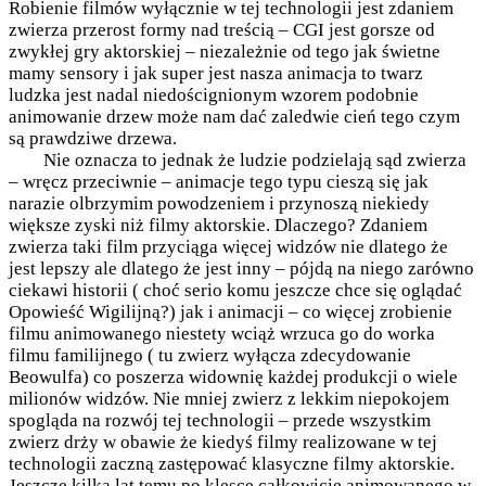
Robienie filmów wyłącznie w tej technologii jest zdaniem
zwierza przerost formy nad treścią – CGI jest gorsze od
zwykłej gry aktorskiej – niezależnie od tego jak świetne
mamy sensory i jak super jest nasza animacja to twarz
ludzka jest nadal niedoścignionym wzorem podobnie
animowanie drzew może nam dać zaledwie cień tego czym
są prawdziwe drzewa.
Nie oznacza to jednak że ludzie podzielają sąd zwierza
– wręcz przeciwnie – animacje tego typu cieszą się jak
narazie olbrzymim powodzeniem i przynoszą niekiedy
większe zyski niż filmy aktorskie. Dlaczego? Zdaniem
zwierza taki film przyciąga więcej widzów nie dlatego że
jest lepszy ale dlatego że jest inny – pójdą na niego zarówno
ciekawi historii ( choć serio komu jeszcze chce się oglądać
Opowieść Wigilijną?) jak i animacji – co więcej zrobienie
filmu animowanego niestety wciąż wrzuca go do worka
filmu familijnego ( tu zwierz wyłącza zdecydowanie
Beowulfa) co poszerza widownię każdej produkcji o wiele
milionów widzów. Nie mniej zwierz z lekkim niepokojem
spogląda na rozwój tej technologii – przede wszystkim
zwierz drży w obawie że kiedyś filmy realizowane w tej
technologii zaczną zastępować klasyczne filmy aktorskie.
Jeszcze kilka lat temu po klęsce całkowicie animowanego w