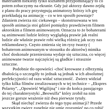
materiałem niekiedy tylko kształtem przypominający to co
potem zobaczymy na ekranie. Gdy już aktorzy dawno zejdą
z planu do pracy przystępują animatorzy którzy ich grę
przekładają na animację – co w ten sposób powstaje?
Zdaniem zwierza nic ciekawego – skonstruowana w ten
sposób animacja stoi gdzieś pomiędzy prawdziwym filmem
aktorskim a filmem animowanym. Oznacza to że bohaterami
są animowani ludzie którzy wyglądają prawie jak realni
ludzie ale właśnie prawie robi wielką różnicę jak uczy nas
reklamodawcy. Często zmienia się im rysy twarzy (
bohaterom animowanym w stosunku do aktorów) mimika
choć doskonale przeniesiona wydaje się sztuczna, co więcej
animowane twarze najczęściej są gładkie i strasznie
sztuczne.
Podobnie tło opowieści -choć kreowane z olbrzymią
dbałością o szczegóły to jednak są jednak w ich absolutnej
perfekcyjności od razu widać sztuczność. Zwierz widział
tylko kilka filmów zrealizowanych w tej technice – „Ekspres
Polarny”, „Opowieść Wigilijną” i nie do końca pasującego
do tej charakterystyki „Beowulfa” który zrobił na nim
jeszcze gorsze wrażenie niż dwa pierwsze tytuły.
Skąd niechęć zwierza do tego typu animacji? Przede
wszystkim zwierz zupełnie nie umie zrozumieć po co robić