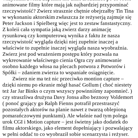
animowane filmy które mają jak najbardziej przypominać
rzeczywistość? Zwierz strasznie chętnie obejrzałby Tin Tina
w wykonaniu aktorskim zwłaszcza że reżyserją zajmuje się
Peter Jackson i Spielberg więc jest to zestaw fanstastyczny.
Z koleii cała sympatia jaką zwierz darzy animację
rysunkową czy komputerową wynika z faktu że nasza
rzeczywistość wygląda dzięki niej zupełnie inaczej a
właściwie to zupełnie inaczej wygląda nasza wyobraźnia.
Zwierz jest pod wrażeniem postępu który pozwala na
wykreowanie właściwego cienia Ogra czy animowanie
osobno każdego włosa na plecach potwora z Potworów i
Spółki – zdaniem zwierza to wspaniałe osiągnięcie.
Zwierz nie ma też nic przeciwko montion capture –
dzięki niemu po ekranie mógł hasać Gollum ( choć niestety
też Jar Jar Binks o czym wszyscy powinniśmy zapomnieć. )
czy straszliwa drużyna Davy Jonsa albo beznosy Voldemort
( ponoć grający go Ralph Fienns potrafił przestraszyć
pozostałych aktorów na planie nawet z twarzą oblepioną
pomarańczowymi punktami). Ale właśnie nad tym polega
urok CGI i Motion capture – jest świetny jako dodatek do
filmu aktorskiego, jako element dopełniający i pozwalający
w pełni oddać to co wyobraził sobie scenarzysta i reżyser.