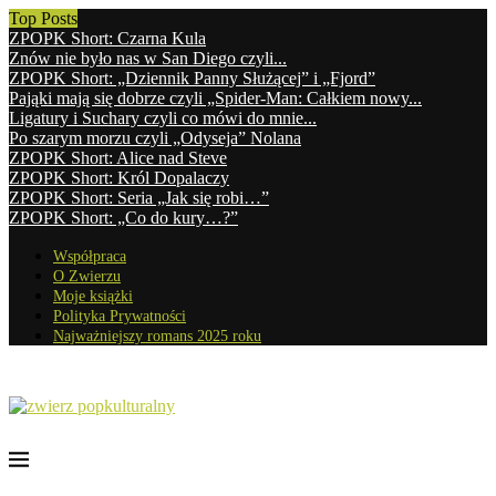
Top Posts
ZPOPK Short: Czarna Kula
Znów nie było nas w San Diego czyli...
ZPOPK Short: „Dziennik Panny Służącej” i „Fjord”
Pająki mają się dobrze czyli „Spider-Man: Całkiem nowy...
Ligatury i Suchary czyli co mówi do mnie...
Po szarym morzu czyli „Odyseja” Nolana
ZPOPK Short: Alice nad Steve
ZPOPK Short: Król Dopalaczy
ZPOPK Short: Seria „Jak się robi…”
ZPOPK Short: „Co do kury…?”
Współpraca
O Zwierzu
Moje książki
Polityka Prywatności
Najważniejszy romans 2025 roku