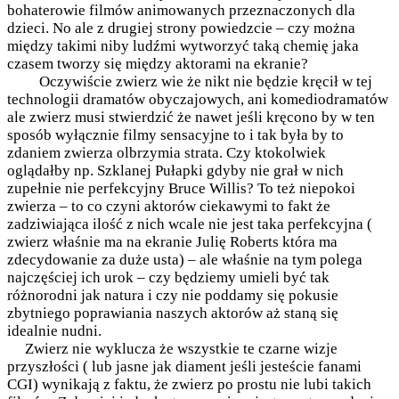
bohaterowie filmów animowanych przeznaczonych dla
dzieci. No ale z drugiej strony powiedzcie – czy można
między takimi niby ludźmi wytworzyć taką chemię jaka
czasem tworzy się między aktorami na ekranie?
Oczywiście zwierz wie że nikt nie będzie kręcił w tej
technologii dramatów obyczajowych, ani komediodramatów
ale zwierz musi stwierdzić że nawet jeśli kręcono by w ten
sposób wyłącznie filmy sensacyjne to i tak była by to
zdaniem zwierza olbrzymia strata. Czy ktokolwiek
oglądałby np. Szklanej Pułapki gdyby nie grał w nich
zupełnie nie perfekcyjny Bruce Willis? To też niepokoi
zwierza – to co czyni aktorów ciekawymi to fakt że
zadziwiająca ilość z nich wcale nie jest taka perfekcyjna (
zwierz właśnie ma na ekranie Julię Roberts która ma
zdecydowanie za duże usta) – ale właśnie na tym polega
najczęściej ich urok – czy będziemy umieli być tak
różnorodni jak natura i czy nie poddamy się pokusie
zbytniego poprawiania naszych aktorów aż staną się
idealnie nudni.
Zwierz nie wyklucza że wszystkie te czarne wizje
przyszłości ( lub jasne jak diament jeśli jesteście fanami
CGI) wynikają z faktu, że zwierz po prostu nie lubi takich