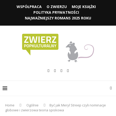
WSPÓŁPRACA
O ZWIERZU
MOJE KSIĄŻKI
POLITYKA PRYWATNOŚCI
NAJWAŻNIEJSZY ROMANS 2025 ROKU
Home
Ogólnie
Być jak Meryl Streep czyli nominacje
globowe i zwierzowa teoria spiskowa