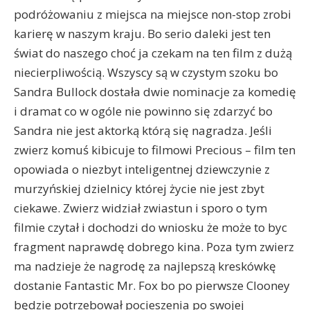
podróżowaniu z miejsca na miejsce non-stop zrobi
karierę w naszym kraju. Bo serio daleki jest ten
świat do naszego choć ja czekam na ten film z dużą
niecierpliwością. Wszyscy są w czystym szoku bo
Sandra Bullock dostała dwie nominacje za komedię
i dramat co w ogóle nie powinno się zdarzyć bo
Sandra nie jest aktorką którą się nagradza. Jeśli
zwierz komuś kibicuje to filmowi Precious – film ten
opowiada o niezbyt inteligentnej dziewczynie z
murzyńskiej dzielnicy której życie nie jest zbyt
ciekawe. Zwierz widział zwiastun i sporo o tym
filmie czytał i dochodzi do wniosku że może to byc
fragment naprawdę dobrego kina. Poza tym zwierz
ma nadzieje że nagrodę za najlepszą kreskówkę
dostanie Fantastic Mr. Fox bo po pierwsze Clooney
będzie potrzebował pocieszenia po swojej