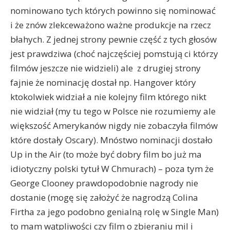
nominowano tych których powinno się nominować
i że znów zlekceważono ważne produkcje na rzecz
błahych. Z jednej strony pewnie część z tych głosów
jest prawdziwa (choć najczęściej pomstują ci którzy
filmów jeszcze nie widzieli) ale z drugiej strony
fajnie że nominację dostał np. Hangover który
ktokolwiek widział a nie kolejny film którego nikt
nie widział (my tu tego w Polsce nie rozumiemy ale
większość Amerykanów nigdy nie zobaczyła filmów
które dostały Oscary). Mnóstwo nominacji dostało
Up in the Air (to może być dobry film bo już ma
idiotyczny polski tytuł W Chmurach) – poza tym że
George Clooney prawdopodobnie nagrody nie
dostanie (mogę się założyć że nagrodzą Colina
Firtha za jego podobno genialną rolę w Single Man)
to mam wątpliwości czy film o zbieraniu mil i