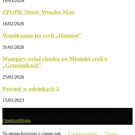
16/03/2026
ZPOPK Short: Wonder Man
16/02/2026
Współczesne łzy czyli „Hamnet”
31/01/2026
Wampiry wciąż chodzą po Missisipi czyli o
„Grzesznikach”
25/01/2026
Powieść w odcinkach 2
15/01/2023
@2019 - Wszelkie prawa zastrzeżone | Realizacja / Hosting:
OpiekunBloga
Ta strona korzysta z ciasteczek
Cookie settings
Zgoda