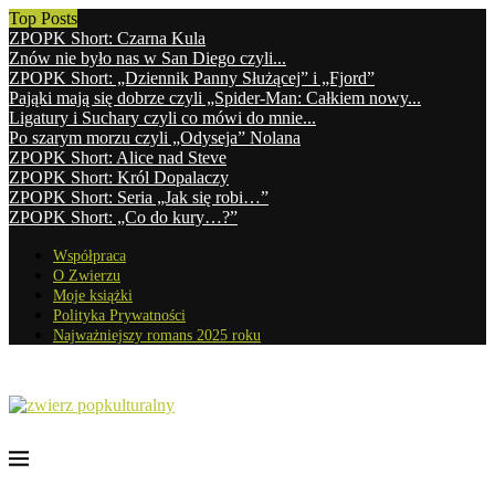
Top Posts
ZPOPK Short: Czarna Kula
Znów nie było nas w San Diego czyli...
ZPOPK Short: „Dziennik Panny Służącej” i „Fjord”
Pająki mają się dobrze czyli „Spider-Man: Całkiem nowy...
Ligatury i Suchary czyli co mówi do mnie...
Po szarym morzu czyli „Odyseja” Nolana
ZPOPK Short: Alice nad Steve
ZPOPK Short: Król Dopalaczy
ZPOPK Short: Seria „Jak się robi…”
ZPOPK Short: „Co do kury…?”
Współpraca
O Zwierzu
Moje książki
Polityka Prywatności
Najważniejszy romans 2025 roku