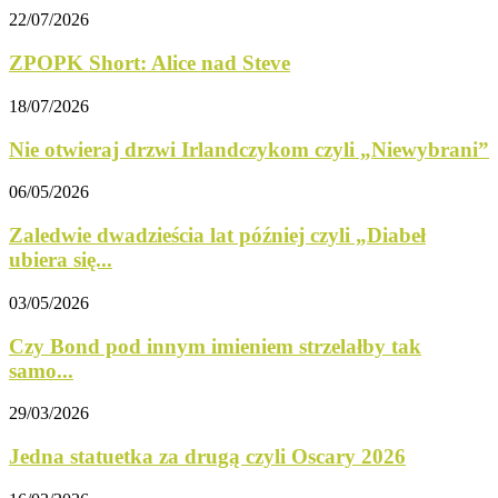
22/07/2026
ZPOPK Short: Alice nad Steve
18/07/2026
Nie otwieraj drzwi Irlandczykom czyli „Niewybrani”
06/05/2026
Zaledwie dwadzieścia lat później czyli „Diabeł
ubiera się...
03/05/2026
Czy Bond pod innym imieniem strzelałby tak
samo...
29/03/2026
Jedna statuetka za drugą czyli Oscary 2026