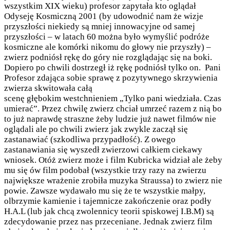
wszystkim XIX wieku) profesor zapytała kto oglądał
Odyseję Kosmiczną 2001 (by udowodnić nam że wizje
przyszłości niekiedy są mniej innowacyjne od samej
przyszłości – w latach 60 można było wymyślić podróże
kosmiczne ale komórki nikomu do głowy nie przyszły) –
zwierz podniósł rękę do góry nie rozglądając się na boki.
Dopiero po chwili dostrzegł iż rękę podniósł tylko on. Pani
Profesor zdająca sobie sprawę z pozytywnego skrzywienia
zwierza skwitowała całą
scenę głębokim westchnieniem „Tylko pani wiedziała. Czas
umierać”. Przez chwilę zwierz chciał umrzeć razem z nią bo
to już naprawdę straszne żeby ludzie już nawet filmów nie
oglądali ale po chwili zwierz jak zwykle zaczął się
zastanawiać (szkodliwa przypadłość). Z owego
zastanawiania się wyszedł zwierzowi całkiem ciekawy
wniosek. Otóż zwierz może i film Kubricka widział ale żeby
mu się ów film podobał (wszystkie trzy razy na zwierzu
największe wrażenie zrobiła muzyka Straussa) to zwierz nie
powie. Zawsze wydawało mu się że te wszystkie małpy,
olbrzymie kamienie i tajemnicze zakończenie oraz podły
H.A.L (lub jak chcą zwolennicy teorii spiskowej I.B.M) są
zdecydowanie przez nas przeceniane. Jednak zwierz film