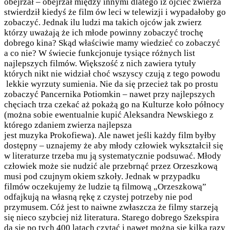
obejrzał – obejrzał między innymi dlatego iż ojciec zwierza
stwierdził kiedyś że film ów leci w telewizji i wypadałoby go
zobaczyć. Jednak ilu ludzi ma takich ojców jak zwierz
którzy uważają że ich młode powinny zobaczyć trochę
dobrego kina? Skąd właściwie mamy wiedzieć co zobaczyć
a co nie? W świecie funkcjonuje tysiące różnych list
najlepszych filmów. Większość z nich zawiera tytuły
których nikt nie widział choć wszyscy czują z tego powodu
lekkie wyrzuty sumienia. Nie da się przecież tak po prostu
zobaczyć Pancernika Potiomkin – nawet przy najlepszych
chęciach trza czekać aż pokażą go na Kulturze koło północy
(można sobie ewentualnie kupić Aleksandra Newskiego z
którego zdaniem zwierza najlepsza
jest muzyka Prokofiewa). Ale nawet jeśli każdy film byłby
dostępny – uznajemy że aby młody człowiek wykształcił się
w literaturze trzeba mu ją systematycznie podsuwać. Młody
człowiek może sie nudzić ale przebrnąć przez Orzeszkową
musi pod czujnym okiem szkoły. Jednak w przypadku
filmów oczekujemy że ludzie tą filmową „Orzeszkową”
odfajkują na własną rękę z czystej potrzeby nie pod
przymusem. Cóż jest to naiwne zwłaszcza że filmy starzeją
się nieco szybciej niż literatura. Starego dobrego Szekspira
da się po tych 400 latach czytać i nawet można się kilka razy