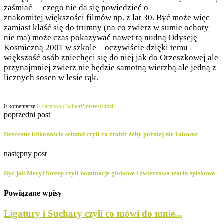
zaśmiać – czego nie da się powiedzieć o
znakomitej większości filmów np. z lat 30. Być może więc
zamiast kłaść się do trumny (na co zwierz w sumie ochoty
nie ma) może czas pokazywać nawet tą nudną Odyseję
Kosmiczną 2001 w szkole – oczywiście dzięki temu
większość osób zniechęci się do niej jak do Orzeszkowej ale
przynajmniej zwierz nie będzie samotną wierzbą ale jedną z
licznych sosen w lesie rąk.
0 komentarze
0
Facebook
Twitter
Pinterest
Email
poprzedni post
Bezcenne kilkanaście sekund czyli co zrobić żeby później nie żałować
następny post
Być jak Meryl Streep czyli nominacje globowe i zwierzowa teoria spiskowa
Powiązane wpisy
Ligatury i Suchary czyli co mówi do mnie...